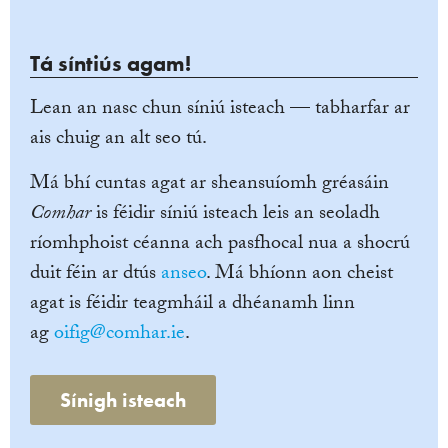
Tá síntiús agam!
Lean an nasc chun síniú isteach — tabharfar ar
ais chuig an alt seo tú.
Má bhí cuntas agat ar sheansuíomh gréasáin
Comhar
is féidir síniú isteach leis an seoladh
ríomhphoist céanna ach pasfhocal nua a shocrú
duit féin ar dtús
anseo
. Má bhíonn aon cheist
agat is féidir teagmháil a dhéanamh linn
ag
oifig@comhar.ie
.
Sínigh isteach