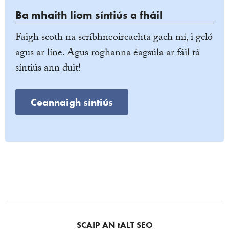
Ba mhaith liom síntiús a fháil
Faigh scoth na scríbhneoireachta gach mí, i gcló
agus ar líne. Agus roghanna éagsúla ar fáil tá
síntiús ann duit!
Ceannaigh síntiús
SCAIP AN tALT SEO