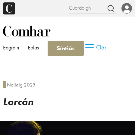
Clár
Síntiús
Eagráin
Eolas
Nollaig 2025
Lorcán