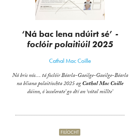
‘Ná bac lena ndúirt sé’
-
foclóir polaitiúil 2025
Cathal Mac Coille
Ná bris nós… tá foclóir Béarla-Gaeilge-Gaeilge-Béarla
na bliana polaitíochta 2025 ag
Cathal Mac Coille
dúinn, ó ‘accelerate’ go dtí an ‘vótal millte’
FILÍOCHT