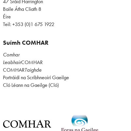
47 Sráid Harrington
Baile Átha Cliath 8
Éire
Teil: +353 (0)1 675 1922
Suímh COMHAR
Comhar
Leabhair
COMHAR
COMHAR
Taighde
Portráidí na Scríbhneoirí Gaeilge
Cló Léann na Gaeilge (Cló)