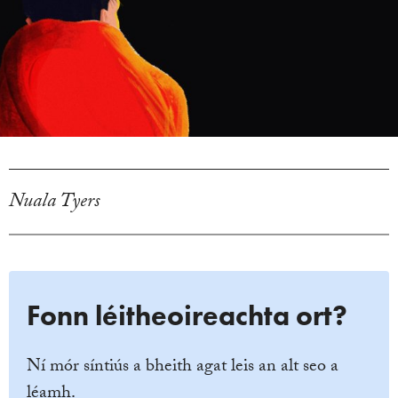
Nuala Tyers
Fonn léitheoireachta ort?
Ní mór síntiús a bheith agat leis an alt seo a
léamh.