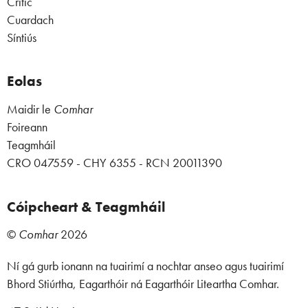
Critic
Cuardach
Síntiús
Eolas
Maidir le
Comhar
Foireann
Teagmháil
CRO 047559 - CHY 6355 - RCN 20011390
Cóipcheart & Teagmháil
©
Comhar
2026
Ní gá gurb ionann na tuairimí a nochtar anseo agus tuairimí
Bhord Stiúrtha, Eagarthóir ná Eagarthóir Liteartha Comhar.