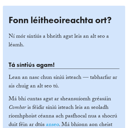
Fonn léitheoireachta ort?
Ní mór síntiús a bheith agat leis an alt seo a
léamh.
Tá síntiús agam!
Lean an nasc chun síniú isteach — tabharfar ar
ais chuig an alt seo tú.
Má bhí cuntas agat ar sheansuíomh gréasáin
Comhar
is féidir síniú isteach leis an seoladh
ríomhphoist céanna ach pasfhocal nua a shocrú
duit féin ar dtús
anseo
. Má bhíonn aon cheist