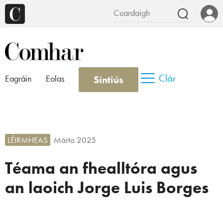
Clár
Síntiús
Eagráin
Eolas
LÉIRMHEAS
Márta 2025
Téama an fhealltóra agus
an laoich Jorge Luis Borges