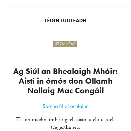
LÉIGH TUILLEADH
LÉIRMHEAS
Ag Siúl an Bhealaigh Mhóir:
Aistí in ómós don Ollamh
Nollaig Mac Congáil
Sorcha Nic Lochlainn
Tá lón machnaimh i ngach aiste sa chnuasach
téagartha seo.