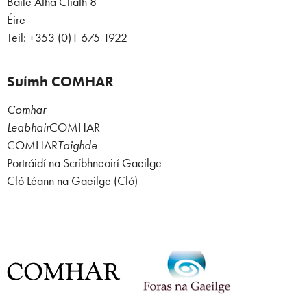
Baile Átha Cliath 8
Éire
Teil: +353 (0)1 675 1922
Suímh COMHAR
Comhar
Leabhair
COMHAR
COMHAR
Taighde
Portráidí na Scríbhneoirí Gaeilge
Cló Léann na Gaeilge (Cló)