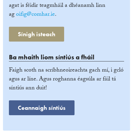
agat is féidir teagmháil a dhéanamh linn
ag
oifig@comhar.ie
.
Sínigh isteach
Ba mhaith liom síntiús a fháil
Faigh scoth na scríbhneoireachta gach mí, i gcló
agus ar líne. Agus roghanna éagsúla ar fáil tá
síntiús ann duit!
Ceannaigh síntiús