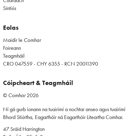
Cuardach
Síntiús
Eolas
Maidir le
Comhar
Foireann
Teagmháil
CRO 047559 - CHY 6355 - RCN 20011390
Cóipcheart & Teagmháil
©
Comhar
2026
Ní gá gurb ionann na tuairimí a nochtar anseo agus tuairimí
Bhord Stiúrtha, Eagarthóir ná Eagarthóir Liteartha Comhar.
47 Sráid Harrington