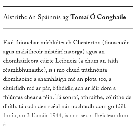
Aistrithe ón Spáinnis ag
Tomaí Ó Conghaile
Faoi thionchar míchlúiteach Chesterton (tionscnóir
agus maisitheoir mistéirí maorga) agus an
chomhairleora cúirte Leibneiz (a chum an tsíth
réamhbhunaithe), is i mo chuid tráthnónta
díomhaoine a shamhlaigh mé an plota seo, a
chuirfidh mé ar pár, b’fhéidir, ach ar léir dom a
fhiúntas cheana féin. Tá sonraí, athruithe, cóirithe de
dhíth; tá coda den scéal nár nochtadh dom go fóill.
Inniu, an 3 Eanáir 1944, is mar seo a fheictear dom
é.