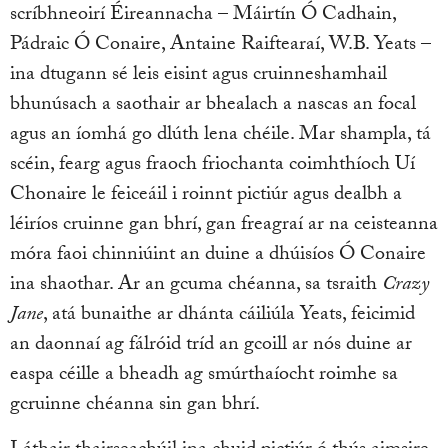
scríbhneoirí Éireannacha – Máirtín Ó Cadhain,
Pádraic Ó Conaire, Antaine Raiftearaí, W.B. Yeats –
ina dtugann sé leis eisint agus cruinneshamhail
bhunúsach a saothair ar bhealach a nascas an focal
agus an íomhá go dlúth lena chéile. Mar shampla, tá
scéin, fearg agus fraoch friochanta coimhthíoch Uí
Chonaire le feiceáil i roinnt pictiúr agus dealbh a
léiríos cruinne gan bhrí, gan freagraí ar na ceisteanna
móra faoi chinniúint an duine a dhúisíos Ó Conaire
ina shaothar. Ar an gcuma chéanna, sa tsraith
Crazy
Jane
, atá bunaithe ar dhánta cáiliúla Yeats, feicimid
an daonnaí ag fálróid tríd an gcoill ar nós duine ar
easpa céille a bheadh ag smúrthaíocht roimhe sa
gcruinne chéanna sin gan bhrí.