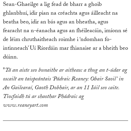
Sean-Ghaeilge a lig fead de bharr a ghoib
ghlanbhuí, idir pian na créachta agus áilleacht na
beatha beo, idir an bás agus an bheatha, agus
fearacht na n-éanacha agus an fhéileacáin, imíonn sé
de léim chruthaitheach roimhe i ‘ndomhan fo-
intinneach’ Uí Ríordáin mar fhianaise ar a bheith beo
dúinn.
*
Tá an aiste seo bunaithe ar aitheasc a thug an t-údar ag
oscailt an taispeántais ‘Pádraic Reaney: Obair Saoil’ in
An Gailearaí, Gaoth Dobhair, ar an 11 Iúil seo caite.
Tiocfaidh tú ar shaothar Phádraic ag
www.reaneyart.com