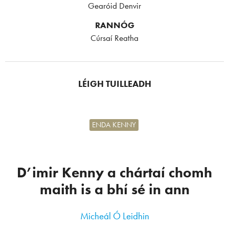
Gearóid Denvir
RANNÓG
Cúrsaí Reatha
LÉIGH TUILLEADH
ENDA KENNY
D’imir Kenny a chártaí chomh
maith is a bhí sé in ann
Micheál Ó Leidhin