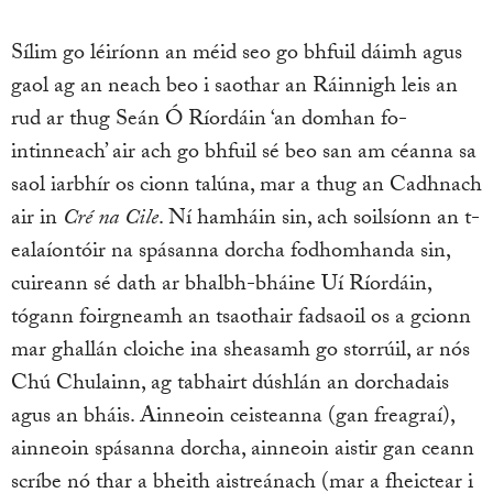
Sílim go léiríonn an méid seo go bhfuil dáimh agus
gaol ag an neach beo i saothar an Ráinnigh leis an
rud ar thug Seán Ó Ríordáin ‘an domhan fo-
intinneach’ air ach go bhfuil sé beo san am céanna sa
saol iarbhír os cionn talúna, mar a thug an Cadhnach
air in
Cré na Cile
. Ní hamháin sin, ach soilsíonn an t-
ealaíontóir na spásanna dorcha fodhomhanda sin,
cuireann sé dath ar bhalbh-bháine Uí Ríordáin,
tógann foirgneamh an tsaothair fadsaoil os a gcionn
mar ghallán cloiche ina sheasamh go storrúil, ar nós
Chú Chulainn, ag tabhairt dúshlán an dorchadais
agus an bháis. Ainneoin ceisteanna (gan freagraí),
ainneoin spásanna dorcha, ainneoin aistir gan ceann
scríbe nó thar a bheith aistreánach (mar a fheictear i