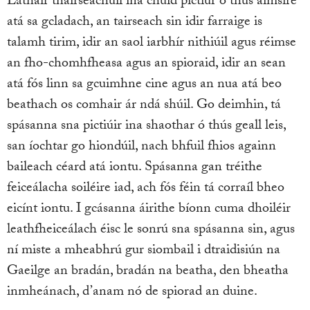
Láthair thairseachúil ina chuid pictiúr ó thús aimsire
atá sa gcladach, an tairseach sin idir farraige is
talamh tirim, idir an saol iarbhír nithiúil agus réimse
an fho-chomhfheasa agus an spioraid, idir an sean
atá fós linn sa gcuimhne cine agus an nua atá beo
beathach os comhair ár ndá shúil. Go deimhin, tá
spásanna sna pictiúir ina shaothar ó thús geall leis,
san íochtar go hiondúil, nach bhfuil fhios againn
baileach céard atá iontu. Spásanna gan tréithe
feiceálacha soiléire iad, ach fós féin tá corraíl bheo
eicínt iontu. I gcásanna áirithe bíonn cuma dhoiléir
leathfheiceálach éisc le sonrú sna spásanna sin, agus
ní miste a mheabhrú gur siombail i dtraidisiún na
Gaeilge an bradán, bradán na beatha, den bheatha
inmheánach, d’anam nó de spiorad an duine.