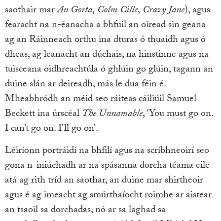
saothair mar
An Gorta
,
Colm Cille
,
Crazy Jane
), agus
fearacht na n-éanacha a bhfuil an oiread sin geana
ag an Ráinneach orthu ina dturas ó thuaidh agus ó
dheas, ag leanacht an dúchais, na hinstinne agus na
tuisceana oidhreachtúla ó ghlúin go glúin, tagann an
duine slán ar deireadh, más le dua féin é.
Mheabhródh an méid seo ráiteas cáiliúil Samuel
Beckett ina úrscéal
The Unnamable
, ‘You must go on.
I can’t go on. I’ll go on’.
Léiríonn portráidí na bhfilí agus na scríbhneoirí seo
gona n-iniúchadh ar na spásanna dorcha téama eile
atá ag rith tríd an saothar, an duine mar shirtheoir
agus é ag imeacht ag smúrthaíocht roimhe ar aistear
an tsaoil sa dorchadas, nó ar sa laghad sa