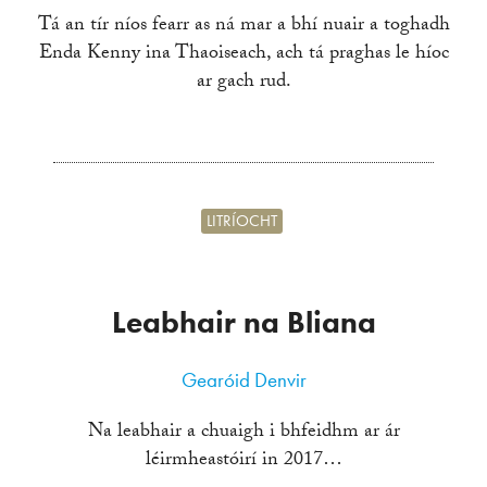
Tá an tír níos fearr as ná mar a bhí nuair a toghadh
Enda Kenny ina Thaoiseach, ach tá praghas le híoc
ar gach rud.
LITRÍOCHT
Leabhair na Bliana
Gearóid Denvir
Na leabhair a chuaigh i bhfeidhm ar ár
léirmheastóirí in 2017…