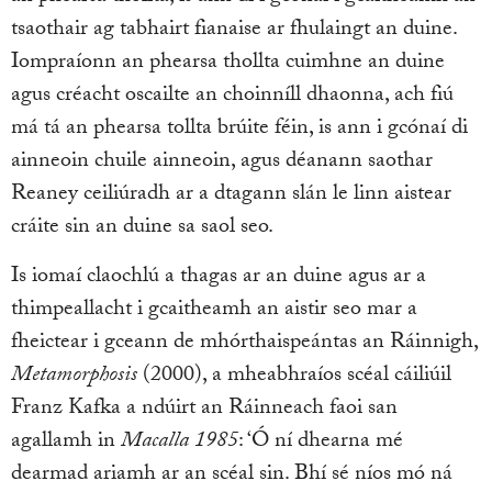
tsaothair ag tabhairt fianaise ar fhulaingt an duine.
Iompraíonn an phearsa thollta cuimhne an duine
agus créacht oscailte an choinníll dhaonna, ach fiú
má tá an phearsa tollta brúite féin, is ann i gcónaí di
ainneoin chuile ainneoin, agus déanann saothar
Reaney ceiliúradh ar a dtagann slán le linn aistear
cráite sin an duine sa saol seo.
Is iomaí claochlú a thagas ar an duine agus ar a
thimpeallacht i gcaitheamh an aistir seo mar a
fheictear i gceann de mhórthaispeántas an Ráinnigh,
Metamorphosis
(2000), a mheabhraíos scéal cáiliúil
Franz Kafka a ndúirt an Ráinneach faoi san
agallamh in
Macalla 1985
: ‘Ó ní dhearna mé
dearmad ariamh ar an scéal sin. Bhí sé níos mó ná