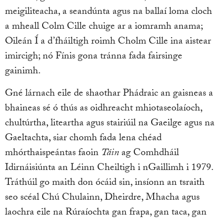
meigiliteacha, a seandúnta agus na ballaí loma cloch
a mheall Colm Cille chuige ar a iomramh anama;
Oileán Í a d’fháiltigh roimh Cholm Cille ina aistear
imircigh; nó Fínis gona tránna fada fairsinge
gainimh.
Gné lárnach eile de shaothar Phádraic an gaisneas a
bhaineas sé ó thús as oidhreacht mhiotaseolaíoch,
chultúrtha, liteartha agus stairiúil na Gaeilge agus na
Gaeltachta, siar chomh fada lena chéad
mhórthaispeántas faoin
Táin
ag Comhdháil
Idirnáisiúnta an Léinn Cheiltigh i nGaillimh i 1979.
Tráthúil go maith don ócáid sin, insíonn an tsraith
seo scéal Chú Chulainn, Dheirdre, Mhacha agus
laochra eile na Rúraíochta gan frapa, gan taca, gan