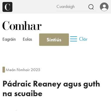
Clár
Síntiús
Eagráin
Eolas
Meán Fómhair 2025
Pádraic Reaney agus guth
na scuaibe