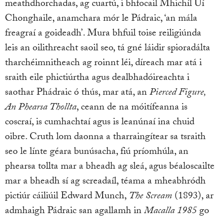
meathdhorchadas, ag cuartú, i bhfocail Mhichíl Uí
Chonghaile, anamchara mór le Pádraic, ‘an mála
freagraí a goideadh’. Mura bhfuil toise reiligiúnda
leis an oilithreacht saoil seo, tá gné láidir spioradálta
tharchéimnitheach ag roinnt léi, díreach mar atá i
sraith eile phictiúrtha agus dealbhadóireachta i
saothar Phádraic ó thús, mar atá, an
Pierced Figure,
An Phearsa Thollta
, ceann de na móitífeanna is
coscraí, is cumhachtaí agus is leanúnaí ina chuid
oibre. Cruth lom daonna a tharraingítear sa tsraith
seo le línte géara bunúsacha, fiú príomhúla, an
phearsa tollta mar a bheadh ag sleá, agus béaloscailte
mar a bheadh sí ag screadaíl, téama a mheabhródh
pictiúr cáiliúil Edward Munch,
The Scream
(1893), ar
admhaigh Pádraic san agallamh in
Macalla 1985
go