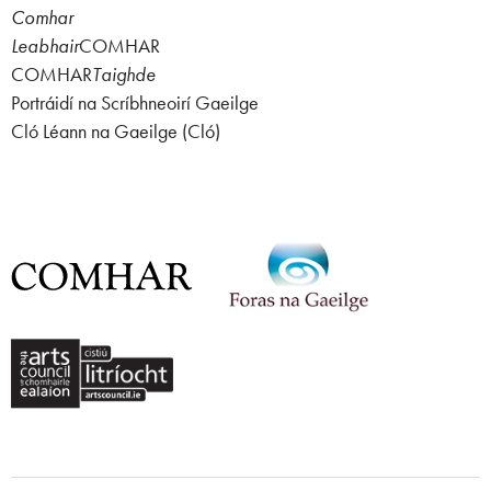
Comhar
Leabhair
COMHAR
COMHAR
Taighde
Portráidí na Scríbhneoirí Gaeilge
Cló Léann na Gaeilge (Cló)