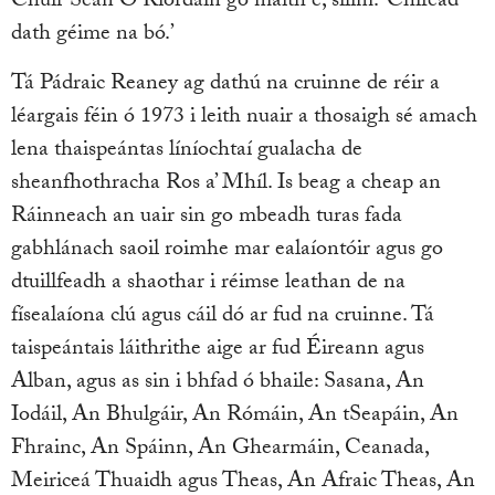
Chuir Seán Ó Ríordáin go maith é, sílim: ‘Chífead
dath géime na bó.’
Tá Pádraic Reaney ag dathú na cruinne de réir a
léargais féin ó 1973 i leith nuair a thosaigh sé amach
lena thaispeántas líníochtaí gualacha de
sheanfhothracha Ros a’ Mhíl. Is beag a cheap an
Ráinneach an uair sin go mbeadh turas fada
gabhlánach saoil roimhe mar ealaíontóir agus go
dtuillfeadh a shaothar i réimse leathan de na
físealaíona clú agus cáil dó ar fud na cruinne. Tá
taispeántais láithrithe aige ar fud Éireann agus
Alban, agus as sin i bhfad ó bhaile: Sasana, An
Iodáil, An Bhulgáir, An Rómáin, An tSeapáin, An
Fhrainc, An Spáinn, An Ghearmáin, Ceanada,
Meiriceá Thuaidh agus Theas, An Afraic Theas, An