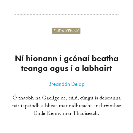
ENDA KENNY
Ní hionann i gcónaí beatha
teanga agus í a labhairt
Breandán Delap
Ó thaobh na Gaeilge de, cúlú, cúngú is deiseanna
nár tapaíodh a bheas mar oidhreacht ar thréimhse
Enda Kenny mar Thaoiseach.