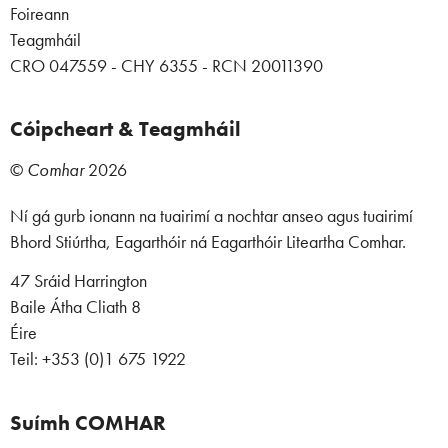
Foireann
Teagmháil
CRO 047559 - CHY 6355 - RCN 20011390
Cóipcheart & Teagmháil
©
Comhar
2026
Ní gá gurb ionann na tuairimí a nochtar anseo agus tuairimí
Bhord Stiúrtha, Eagarthóir ná Eagarthóir Liteartha Comhar.
47 Sráid Harrington
Baile Átha Cliath 8
Éire
Teil: +353 (0)1 675 1922
Suímh COMHAR