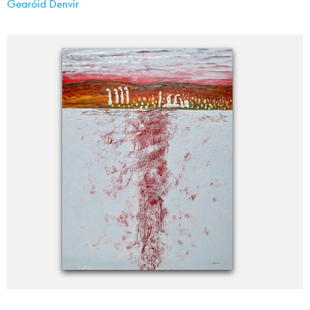
Gearóid Denvir