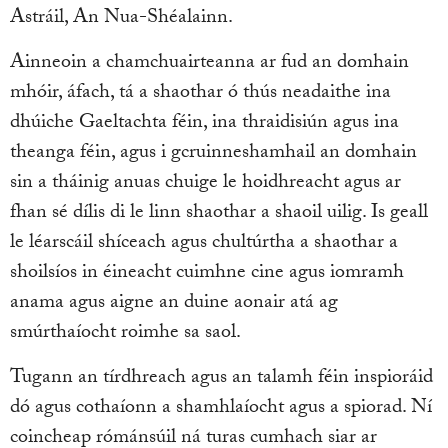
Astráil, An Nua-Shéalainn.
Ainneoin a chamchuairteanna ar fud an domhain
mhóir, áfach, tá a shaothar ó thús neadaithe ina
dhúiche Gaeltachta féin, ina thraidisiún agus ina
theanga féin, agus i gcruinneshamhail an domhain
sin a tháinig anuas chuige le hoidhreacht agus ar
fhan sé dílis di le linn shaothar a shaoil uilig. Is geall
le léarscáil shíceach agus chultúrtha a shaothar a
shoilsíos in éineacht cuimhne cine agus iomramh
anama agus aigne an duine aonair atá ag
smúrthaíocht roimhe sa saol.
Tugann an tírdhreach agus an talamh féin inspioráid
dó agus cothaíonn a shamhlaíocht agus a spiorad. Ní
coincheap rómánsúil ná turas cumhach siar ar