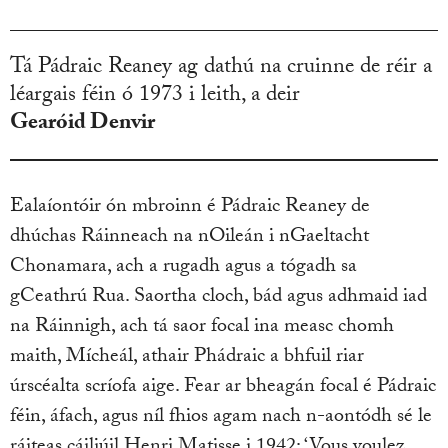
Tá Pádraic Reaney ag dathú na cruinne de réir a
léargais féin ó 1973 i leith, a deir
Gearóid Denvir
Ealaíontóir ón mbroinn é Pádraic Reaney de
dhúchas Ráinneach na nOileán i nGaeltacht
Chonamara, ach a rugadh agus a tógadh sa
gCeathrú Rua. Saortha cloch, bád agus adhmaid iad
na Ráinnigh, ach tá saor focal ina measc chomh
maith, Mícheál, athair Phádraic a bhfuil riar
úrscéalta scríofa aige. Fear ar bheagán focal é Pádraic
féin, áfach, agus níl fhios agam nach n-aontódh sé le