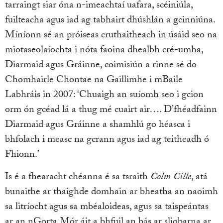
tarraingt siar óna n-imeachtaí uafara, scéiniúla,
fuilteacha agus iad ag tabhairt dhúshlán a gcinniúna.
Míníonn sé an próiseas cruthaitheach in úsáid seo na
miotaseolaíochta i nóta faoina dhealbh cré-umha,
Diarmaid agus Gráinne, coimisiún a rinne sé do
Chomhairle Chontae na Gaillimhe i mBaile
Labhráis in 2007: ‘Chuaigh an suíomh seo i gcion
orm ón gcéad lá a thug mé cuairt air…. D’fhéadfainn
Diarmaid agus Gráinne a shamhlú go héasca i
bhfolach i measc na gcrann agus iad ag teitheadh ó
Fhionn.’
Is é a fhearacht chéanna é sa tsraith
Colm Cille
, atá
bunaithe ar thaighde domhain ar bheatha an naoimh
sa litríocht agus sa mbéaloideas, agus sa taispeántas
ar an nGorta Mór áit a bhfuil an bás ar sliobarna ar