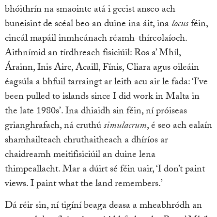
bhóithrín na smaointe atá i gceist anseo ach
buneisint de scéal beo an duine ina áit, ina
locus
féin,
cineál mapáil inmheánach réamh-thíreolaíoch.
Aithnímid an tírdhreach fisiciúil: Ros a’ Mhíl,
Árainn, Inis Airc, Acaill, Fínis, Cliara agus oileáin
éagsúla a bhfuil tarraingt ar leith acu air le fada: ‘I’ve
been pulled to islands since I did work in Malta in
the late 1980s’. Ina dhiaidh sin féin, ní próiseas
grianghrafach, ná cruthú
simulacrum
, é seo ach ealaín
shamhailteach chruthaitheach a dhíríos ar
chaidreamh meitifisiciúil an duine lena
thimpeallacht. Mar a dúirt sé féin uair, ‘I don’t paint
views. I paint what the land remembers.’
Dá réir sin, ní tigíní beaga deasa a mheabhródh an