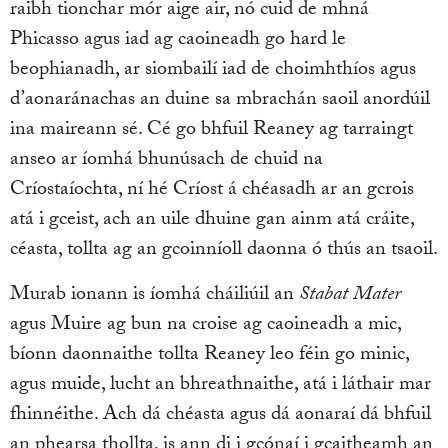
raibh tionchar mór aige air, nó cuid de mhná
Phicasso agus iad ag caoineadh go hard le
beophianadh, ar siombailí iad de choimhthíos agus
d’aonaránachas an duine sa mbrachán saoil anordúil
ina maireann sé. Cé go bhfuil Reaney ag tarraingt
anseo ar íomhá bhunúsach de chuid na
Críostaíochta, ní hé Críost á chéasadh ar an gcrois
atá i gceist, ach an uile dhuine gan ainm atá cráite,
céasta, tollta ag an gcoinníoll daonna ó thús an tsaoil.
Murab ionann is íomhá cháiliúil an
Stabat Mater
agus Muire ag bun na croise ag caoineadh a mic,
bíonn daonnaithe tollta Reaney leo féin go minic,
agus muide, lucht an bhreathnaithe, atá i láthair mar
fhinnéithe. Ach dá chéasta agus dá aonaraí dá bhfuil
an phearsa thollta, is ann di i gcónaí i gcaitheamh an