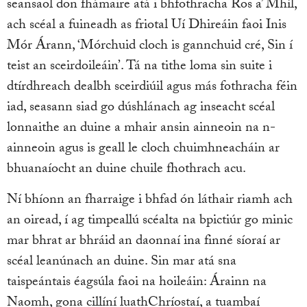
seansaol don fhámaire atá i bhfothracha Ros a’ Mhíl,
ach scéal a fuineadh as friotal Uí Dhireáin faoi Inis
Mór Árann, ‘Mórchuid cloch is gannchuid cré, Sin í
teist an sceirdoileáin’. Tá na tithe loma sin suite i
dtírdhreach dealbh sceirdiúil agus más fothracha féin
iad, seasann siad go dúshlánach ag inseacht scéal
lonnaithe an duine a mhair ansin ainneoin na n-
ainneoin agus is geall le cloch chuimhneacháin ar
bhuanaíocht an duine chuile fhothrach acu.
Ní bhíonn an fharraige i bhfad ón láthair riamh ach
an oiread, í ag timpeallú scéalta na bpictiúr go minic
mar bhrat ar bhráid an daonnaí ina finné síoraí ar
scéal leanúnach an duine. Sin mar atá sna
taispeántais éagsúla faoi na hoileáin: Árainn na
Naomh, gona cillíní luathChríostaí, a tuambaí