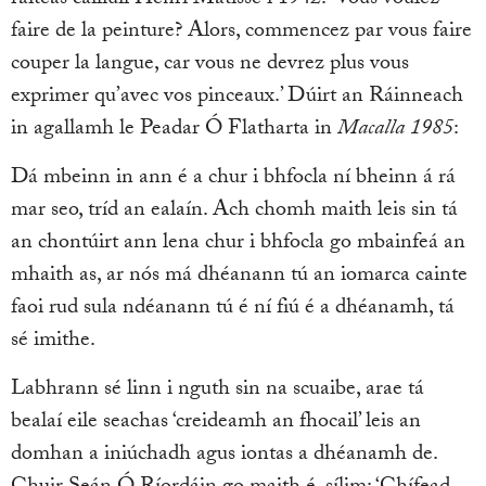
ráiteas cáiliúil Henri Matisse i 1942: ‘Vous voulez
faire de la peinture? Alors, commencez par vous faire
couper la langue, car vous ne devrez plus vous
exprimer qu’avec vos pinceaux.’ Dúirt an Ráinneach
in agallamh le Peadar Ó Flatharta in
Macalla 1985
:
Dá mbeinn in ann é a chur i bhfocla ní bheinn á rá
mar seo, tríd an ealaín. Ach chomh maith leis sin tá
an chontúirt ann lena chur i bhfocla go mbainfeá an
mhaith as, ar nós má dhéanann tú an iomarca cainte
faoi rud sula ndéanann tú é ní fiú é a dhéanamh, tá
sé imithe.
Labhrann sé linn i nguth sin na scuaibe, arae tá
bealaí eile seachas ‘creideamh an fhocail’ leis an
domhan a iniúchadh agus iontas a dhéanamh de.