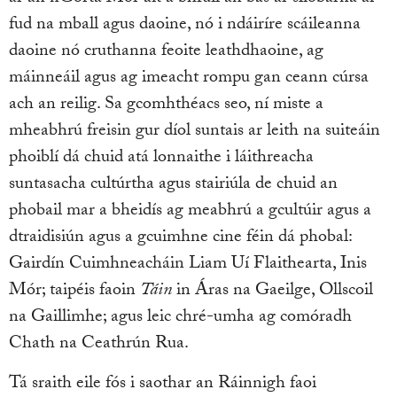
fud na mball agus daoine, nó i ndáiríre scáileanna
daoine nó cruthanna feoite leathdhaoine, ag
máinneáil agus ag imeacht rompu gan ceann cúrsa
ach an reilig. Sa gcomhthéacs seo, ní miste a
mheabhrú freisin gur díol suntais ar leith na suiteáin
phoiblí dá chuid atá lonnaithe i láithreacha
suntasacha cultúrtha agus stairiúla de chuid an
phobail mar a bheidís ag meabhrú a gcultúir agus a
dtraidisiún agus a gcuimhne cine féin dá phobal:
Gairdín Cuimhneacháin Liam Uí Flaithearta, Inis
Mór; taipéis faoin
Táin
in Áras na Gaeilge, Ollscoil
na Gaillimhe; agus leic chré-umha ag comóradh
Chath na Ceathrún Rua.
Tá sraith eile fós i saothar an Ráinnigh faoi