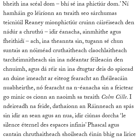
bheith ina scéal dom – bhí sé ina phictiúr dom.’ Ní
hamháin go léiríonn an tsraith seo sárchumas
teicniúil Reaney mionphictiúr cruinn cáiréiseach den
nádúr a chruthú – idir éanacha, ainmhithe agus
fheithidí – ach, ina theannta sin, tugann sé chun
suntais an nóiméad cruthaitheach claochlaitheach
tarchéimnitheach sin ina ndéantar féileacán den
chnuimh, agus dá réir sin ina dtugtar deis do spiorad
an duine imeacht ar eiteog fearacht an fhéileacáin
nuabheirthe, nó fearacht na n-éanacha sin a feictear
go minic os cionn an naoimh sa tsraith
Colm Cille
. I
ndeireadh na feide, dathaíonn an Ráinneach an spás
sin idir an sean agus an nua, idir ciúnas dorcha ‘le
silence éternel des espaces infinis’ Phascal agus
cantain chruthaitheach shoilseach éinín bhig na lirice