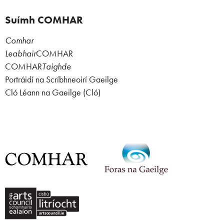
Suímh COMHAR
Comhar
Leabhair
COMHAR
COMHAR
Taighde
Portráidí na Scríbhneoirí Gaeilge
Cló Léann na Gaeilge (Cló)