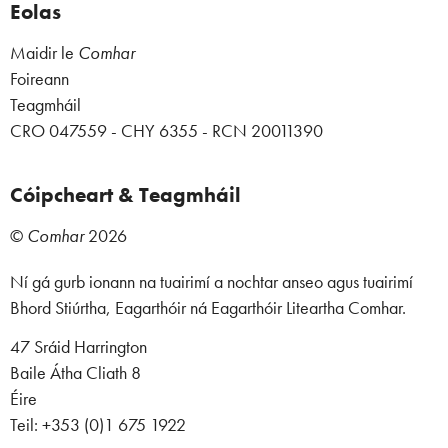
Eolas
Maidir le
Comhar
Foireann
Teagmháil
CRO 047559 - CHY 6355 - RCN 20011390
Cóipcheart & Teagmháil
©
Comhar
2026
Ní gá gurb ionann na tuairimí a nochtar anseo agus tuairimí
Bhord Stiúrtha, Eagarthóir ná Eagarthóir Liteartha Comhar.
47 Sráid Harrington
Baile Átha Cliath 8
Éire
Teil: +353 (0)1 675 1922