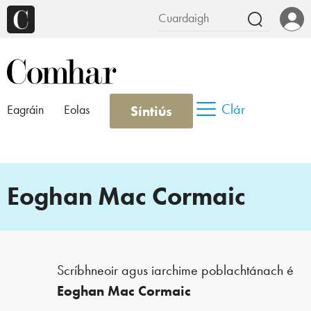
Clár
Síntiús
Eagráin
Eolas
Eoghan Mac Cormaic
Scríbhneoir agus iarchime poblachtánach é
Eoghan Mac Cormaic