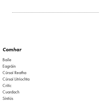
Comhar
Baile
Eagráin
Cúrsaí Reatha
Cúrsaí Litríochta
Critic
Cuardach
Síntiús