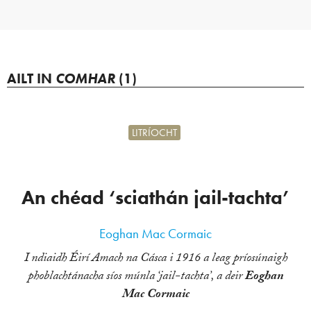
AILT IN
COMHAR
(1)
LITRÍOCHT
An chéad ‘sciathán jail-tachta’
Eoghan Mac Cormaic
I ndiaidh Éirí Amach na Cásca i 1916 a leag príosúnaigh
phoblachtánacha síos múnla ‘jail-tachta’, a deir
Eoghan
Mac Cormaic