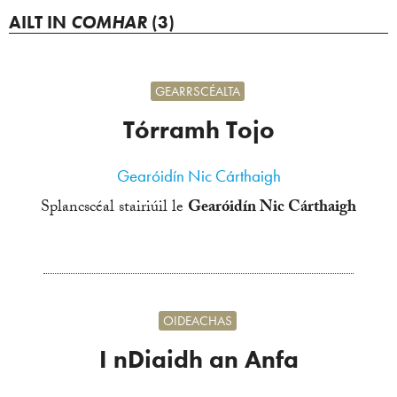
AILT IN
COMHAR
(3)
GEARRSCÉALTA
Tórramh Tojo
Gearóidín Nic Cárthaigh
Splancscéal stairiúil le
Gearóidín Nic Cárthaigh
OIDEACHAS
I nDiaidh an Anfa