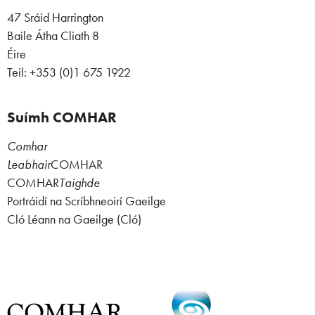
47 Sráid Harrington
Baile Átha Cliath 8
Éire
Teil: +353 (0)1 675 1922
Suímh COMHAR
Comhar
Leabhair
COMHAR
COMHAR
Taighde
Portráidí na Scríbhneoirí Gaeilge
Cló Léann na Gaeilge (Cló)