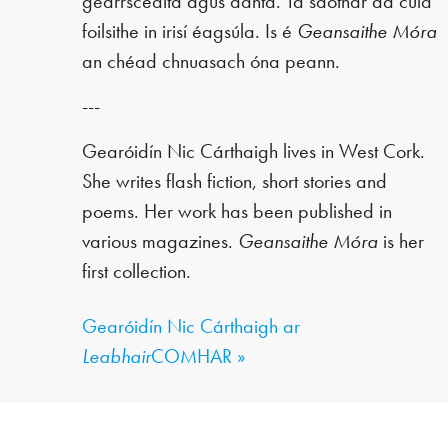
gearrscéalta agus dánta. Tá saothar dá cuid
foilsithe in irisí éagsúla. Is é
Geansaithe Móra
an chéad chnuasach óna peann.
---
Gearóidín Nic Cárthaigh lives in West Cork.
She writes flash fiction, short stories and
poems. Her work has been published in
various magazines.
Geansaithe Móra
is her
first collection.
Gearóidín Nic Cárthaigh ar
Leabhair
COMHAR »