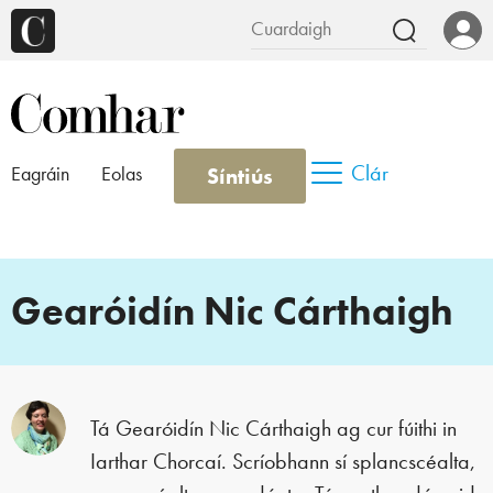
Clár
Síntiús
Eagráin
Eolas
Gearóidín Nic Cárthaigh
Tá Gearóidín Nic Cárthaigh ag cur fúithi in
Iarthar Chorcaí. Scríobhann sí splancscéalta,