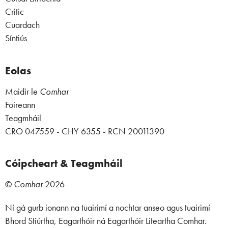
Critic
Cuardach
Síntiús
Eolas
Maidir le
Comhar
Foireann
Teagmháil
CRO 047559 - CHY 6355 - RCN 20011390
Cóipcheart & Teagmháil
©
Comhar
2026
Ní gá gurb ionann na tuairimí a nochtar anseo agus tuairimí
Bhord Stiúrtha, Eagarthóir ná Eagarthóir Liteartha Comhar.