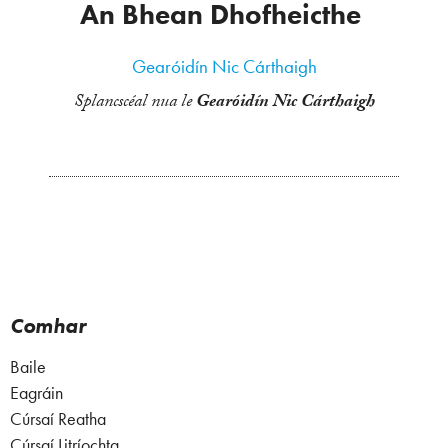
An Bhean Dhofheicthe
Gearóidín Nic Cárthaigh
Splancscéal nua le
Gearóidín Nic Cárthaigh
Comhar
Baile
Eagráin
Cúrsaí Reatha
Cúrsaí Litríochta