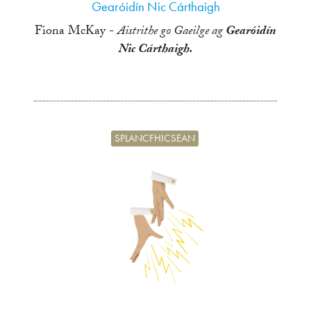
Gearóidín Nic Cárthaigh
Fiona McKay -
Aistrithe go Gaeilge ag
Gearóidín
Nic Cárthaigh.
SPLANCFHICSEAN