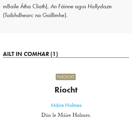
mBaile Átha Cliath),
An Fáinne
agus
Hollydaze
(Taibhdhearc na Gaillimhe).
AILT IN
COMHAR
(1)
FILÍOCHT
Ríocht
Máire Holmes
Dán le Máire Holmes.