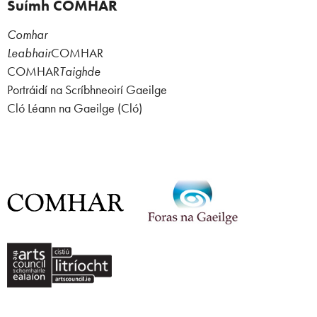
Suímh COMHAR
Comhar
Leabhair
COMHAR
COMHAR
Taighde
Portráidí na Scríbhneoirí Gaeilge
Cló Léann na Gaeilge (Cló)