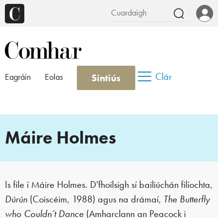
Clár
Síntiús
Eagráin
Eolas
Máire Holmes
Is file í Máire Holmes. D'fhoilsigh sí bailiúchán filíochta,
Dúrún
(Coiscéim, 1988) agus na drámaí,
The Butterfly
who Couldn’t Dance
(Amharclann an Peacock i