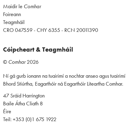
Maidir le
Comhar
Foireann
Teagmháil
CRO 047559 - CHY 6355 - RCN 20011390
Cóipcheart & Teagmháil
©
Comhar
2026
Ní gá gurb ionann na tuairimí a nochtar anseo agus tuairimí
Bhord Stiúrtha, Eagarthóir ná Eagarthóir Liteartha Comhar.
47 Sráid Harrington
Baile Átha Cliath 8
Éire
Teil: +353 (0)1 675 1922