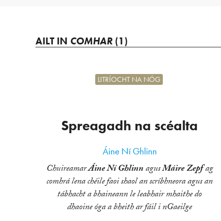
AILT IN
COMHAR
(1)
LITRÍOCHT NA NÓG
Spreagadh na scéalta
Áine Ní Ghlinn
Chuireamar
Áine Ní Ghlinn
agus
Máire Zepf
ag
comhrá lena chéile faoi shaol an scríbhneora agus an
tábhacht a bhaineann le leabhair mhaithe do
dhaoine óga a bheith ar fáil i nGaeilge