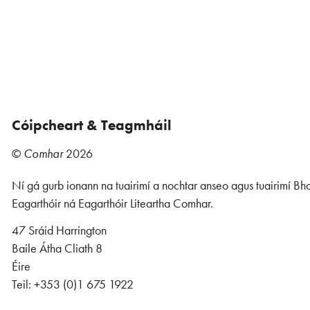
Cóipcheart & Teagmháil
©
Comhar
2026
Ní gá gurb ionann na tuairimí a nochtar anseo agus tuairimí Bho
Eagarthóir ná Eagarthóir Liteartha Comhar.
47 Sráid Harrington
Baile Átha Cliath 8
Éire
Teil: +353 (0)1 675 1922