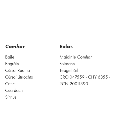
Comhar
Eolas
Baile
Maidir le
Comhar
Eagráin
Foireann
Cúrsaí Reatha
Teagmháil
Cúrsaí Litríochta
CRO 047559 - CHY 6355 -
Critic
RCN 20011390
Cuardach
Síntiús