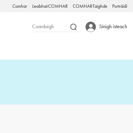
Comhar
Leabhair
COMHAR
COMHAR
Taighde
Portráidí
Sínigh isteach