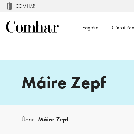
COMHAR
Eagráin
Cúrsaí Re
Máire Zepf
Údar í
Máire Zepf