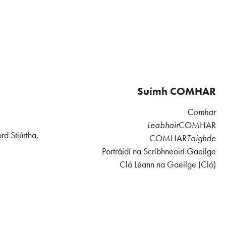
Suímh COMHAR
Comhar
Leabhair
COMHAR
rd Stiúrtha,
COMHAR
Taighde
Portráidí na Scríbhneoirí Gaeilge
Cló Léann na Gaeilge (Cló)