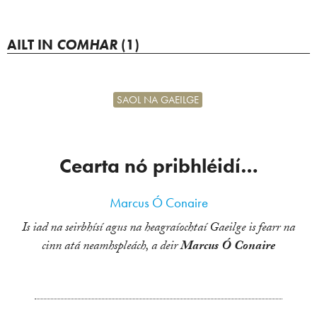
AILT IN
COMHAR
(1)
SAOL NA GAEILGE
Cearta nó pribhléidí…
Marcus Ó Conaire
Is iad na seirbhísí agus na heagraíochtaí Gaeilge is fearr na
cinn atá neamhspleách, a deir
Marcus Ó Conaire