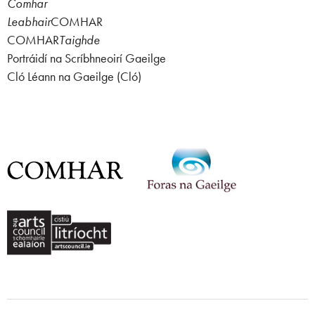
Comhar
Leabhair
COMHAR
COMHAR
Taighde
Portráidí na Scríbhneoirí Gaeilge
Cló Léann na Gaeilge (Cló)