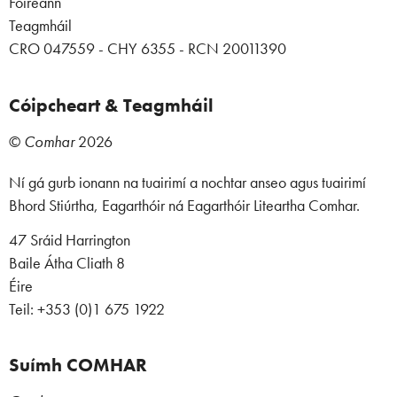
Foireann
Teagmháil
CRO 047559 - CHY 6355 - RCN 20011390
Cóipcheart & Teagmháil
©
Comhar
2026
Ní gá gurb ionann na tuairimí a nochtar anseo agus tuairimí
Bhord Stiúrtha, Eagarthóir ná Eagarthóir Liteartha Comhar.
47 Sráid Harrington
Baile Átha Cliath 8
Éire
Teil: +353 (0)1 675 1922
Suímh COMHAR