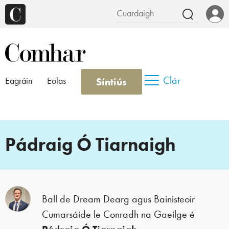
Clár
Síntiús
Eagráin
Eolas
Pádraig Ó Tiarnaigh
Ball de Dream Dearg agus Bainisteoir
Cumarsáide le Conradh na Gaeilge é