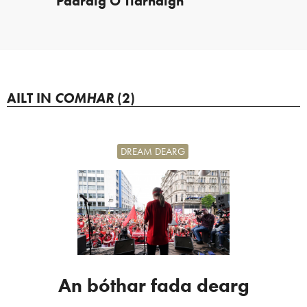
Pádraig Ó Tiarnaigh
AILT IN
COMHAR
(2)
DREAM DEARG
An bóthar fada dearg