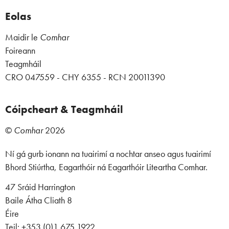
Eolas
Maidir le
Comhar
Foireann
Teagmháil
CRO 047559 - CHY 6355 - RCN 20011390
Cóipcheart & Teagmháil
©
Comhar
2026
Ní gá gurb ionann na tuairimí a nochtar anseo agus tuairimí
Bhord Stiúrtha, Eagarthóir ná Eagarthóir Liteartha Comhar.
47 Sráid Harrington
Baile Átha Cliath 8
Éire
Teil: +353 (0)1 675 1922