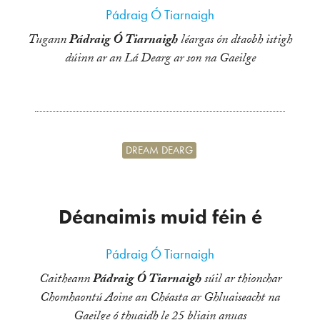
Pádraig Ó Tiarnaigh
Tugann
Pádraig Ó Tiarnaigh
léargas ón dtaobh istigh
dúinn ar an Lá Dearg ar son na Gaeilge
DREAM DEARG
Déanaimis muid féin é
Pádraig Ó Tiarnaigh
Caitheann
Pádraig Ó Tiarnaigh
súil ar thionchar
Chomhaontú Aoine an Chéasta ar Ghluaiseacht na
Gaeilge ó thuaidh le 25 bliain anuas