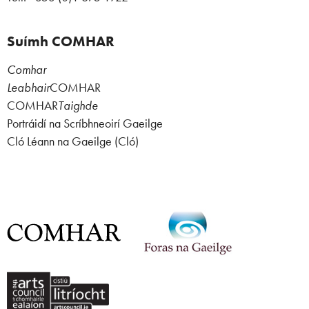
Suímh COMHAR
Comhar
Leabhair
COMHAR
COMHAR
Taighde
Portráidí na Scríbhneoirí Gaeilge
Cló Léann na Gaeilge (Cló)