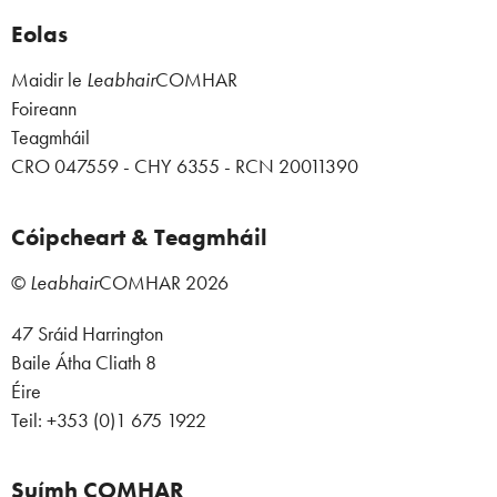
Eolas
Maidir le
Leabhair
COMHAR
Foireann
Teagmháil
CRO 047559 - CHY 6355 - RCN 20011390
Cóipcheart & Teagmháil
©
Leabhair
COMHAR
2026
47 Sráid Harrington
Baile Átha Cliath 8
Éire
Teil: +353 (0)1 675 1922
Suímh COMHAR