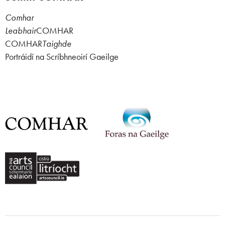
Comhar
Leabhair
COMHAR
COMHAR
Taighde
Portráidí na Scríbhneoirí Gaeilge