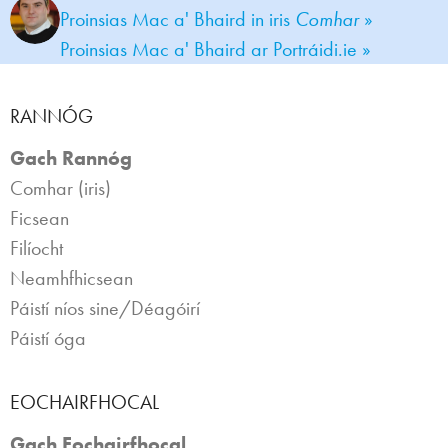
Proinsias Mac a' Bhaird in iris
Comhar
»
Proinsias Mac a' Bhaird ar Portráidi.ie »
RANNÓG
Gach Rannóg
Comhar (iris)
Ficsean
Filíocht
Neamhfhicsean
Páistí níos sine/Déagóirí
Páistí óga
EOCHAIRFHOCAL
Gach Eochairfhocal