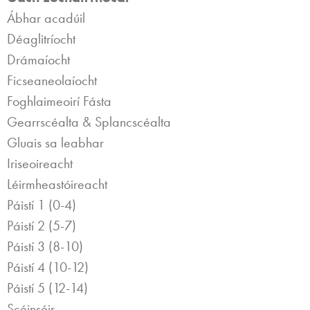
Ábhar acadúil
Déaglitríocht
Drámaíocht
Ficseaneolaíocht
Foghlaimeoirí Fásta
Gearrscéalta & Splancscéalta
Gluais sa leabhar
Iriseoireacht
Léirmheastóireacht
Páistí 1 (0-4)
Páistí 2 (5-7)
Páistí 3 (8-10)
Páistí 4 (10-12)
Páistí 5 (12-14)
Scéinséir