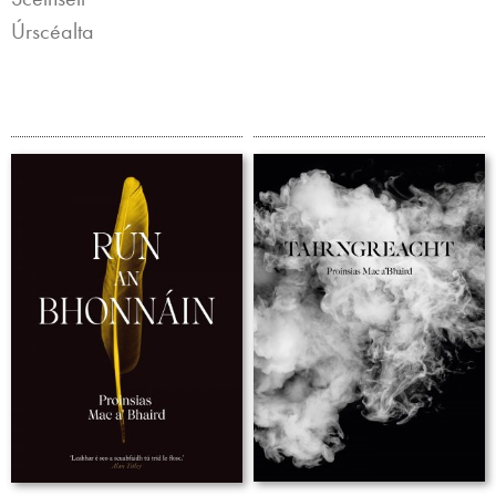
Úrscéalta