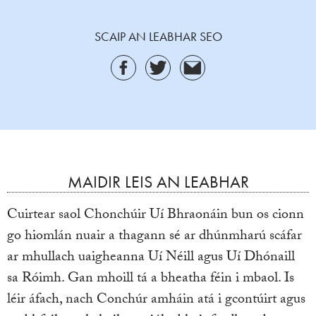
SCAIP AN LEABHAR SEO
MAIDIR LEIS AN LEABHAR
Cuirtear saol Chonchúir Uí Bhraonáin bun os cionn
go hiomlán nuair a thagann sé ar dhúnmharú scáfar
ar mhullach uaigheanna Uí Néill agus Uí Dhónaill
sa Róimh. Gan mhoill tá a bheatha féin i mbaol. Is
léir áfach, nach Conchúr amháin atá i gcontúirt agus