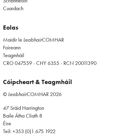
Scríbhneoirí
Cuardach
Eolas
Maidir le
Leabhair
COMHAR
Foireann
Teagmháil
CRO 047559 - CHY 6355 - RCN 20011390
Cóipcheart & Teagmháil
©
Leabhair
COMHAR
2026
47 Sráid Harrington
Baile Átha Cliath 8
Éire
Teil: +353 (0)1 675 1922