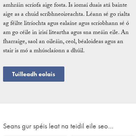
amhráin scríofa aige fosta. Is iomaí duais atá bainte
aige as a chuid scríbhneoireachta. Léann sé go rialta
ag féilte litríochta agus ealaíne agus scríobhann sé ó
am go céile in irisí liteartha agus sna meáin eile. An
fharraige, saol an oileáin, ceol, béaloideas agus an
stair is mó a mhúsclaíonn a dhúil.
Tuilleadh eolais
Seans gur spéis leat na teidil eile seo…