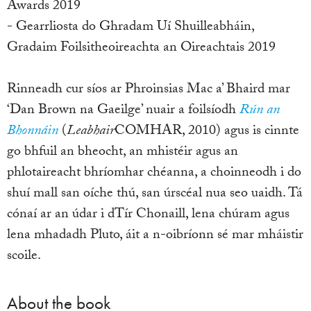
Awards 2019
- Gearrliosta do Ghradam Uí Shuilleabháin,
Gradaim Foilsitheoireachta an Oireachtais 2019
Rinneadh cur síos ar Phroinsias Mac a’ Bhaird mar
‘Dan Brown na Gaeilge’ nuair a foilsíodh
Rún an
Bhonnáin
(
Leabhair
COMHAR, 2010) agus is cinnte
go bhfuil an bheocht, an mhistéir agus an
phlotaireacht bhríomhar chéanna, a choinneodh i do
shuí mall san oíche thú, san úrscéal nua seo uaidh. Tá
cónaí ar an údar i dTír Chonaill, lena chúram agus
lena mhadadh Pluto, áit a n-oibríonn sé mar mháistir
scoile.
About the book