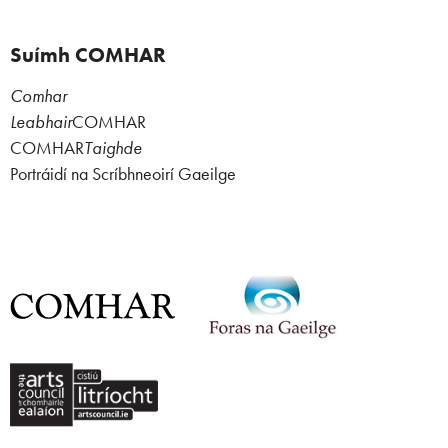
Suímh COMHAR
Comhar
Leabhair
COMHAR
COMHAR
Taighde
Portráidí na Scríbhneoirí Gaeilge