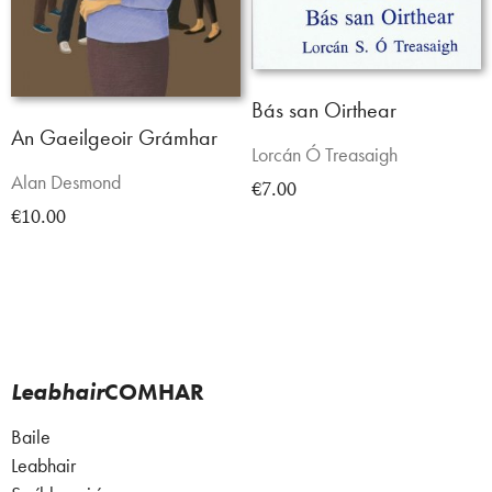
Bás san Oirthear
An Gaeilgeoir Grámhar
Lorcán Ó Treasaigh
Alan Desmond
€7.00
€10.00
Leabhair
COMHAR
Baile
Leabhair