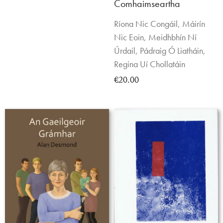
Comhaimseartha
Ríona Nic Congáil, Máirín
Nic Eoin, Meidhbhín Ní
Úrdail, Pádraig Ó Liatháin,
Regina Uí Chollatáin
€20.00