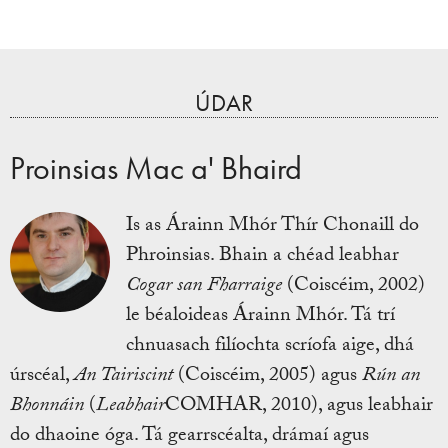
ÚDAR
Proinsias Mac a' Bhaird
Is as Árainn Mhór Thír Chonaill do
Phroinsias. Bhain a chéad leabhar
Cogar san Fharraige
(Coiscéim, 2002)
le béaloideas Árainn Mhór. Tá trí
chnuasach filíochta scríofa aige, dhá
úrscéal,
An Tairiscint
(Coiscéim, 2005) agus
Rún an
Bhonnáin
(
Leabhair
COMHAR, 2010), agus leabhair
do dhaoine óga. Tá gearrscéalta, drámaí agus