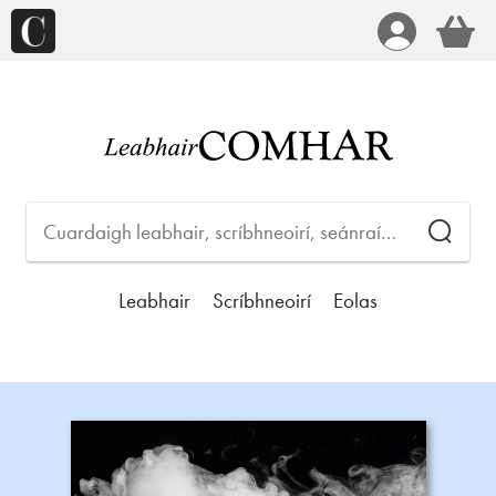
Leabhair
Scríbhneoirí
Eolas