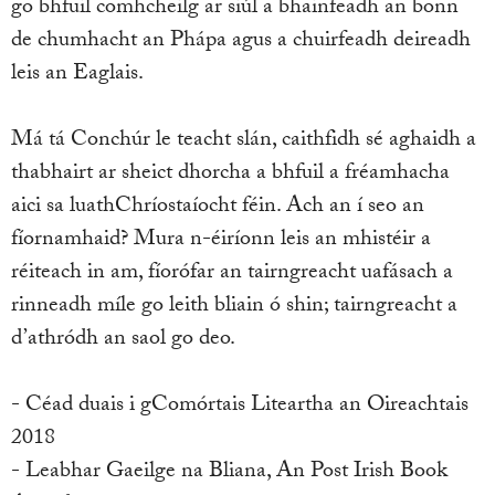
go bhfuil comhcheilg ar siúl a bhainfeadh an bonn
de chumhacht an Phápa agus a chuirfeadh deireadh
leis an Eaglais.
Má tá Conchúr le teacht slán, caithfidh sé aghaidh a
thabhairt ar sheict dhorcha a bhfuil a fréamhacha
aici sa luathChríostaíocht féin. Ach an í seo an
fíornamhaid? Mura n-éiríonn leis an mhistéir a
réiteach in am, fíorófar an tairngreacht uafásach a
rinneadh míle go leith bliain ó shin; tairngreacht a
d’athródh an saol go deo.
- Céad duais i gComórtais Liteartha an Oireachtais
2018
- Leabhar Gaeilge na Bliana, An Post Irish Book