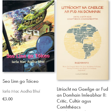
Seo Linn go Tóiceo
Litríocht na Gaeilge ar Fud
Iarla Mac Aodha Bhuí
an Domhain Imleabhar II:
€3.00
Critic, Cultúr agus
Comhthéacs