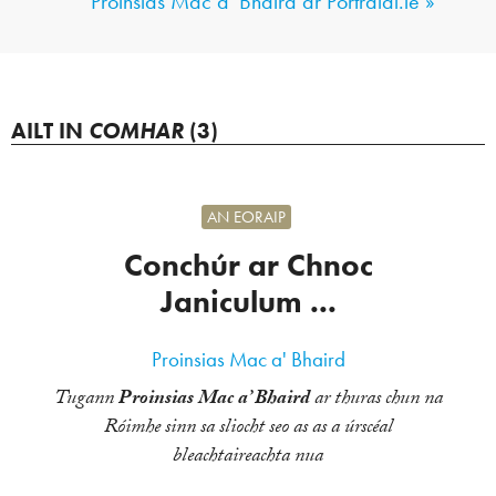
Proinsias Mac a' Bhaird ar Portráidi.ie »
AILT IN
COMHAR
(3)
AN EORAIP
Conchúr ar Chnoc
Janiculum ...
Proinsias Mac a' Bhaird
Tugann
Proinsias Mac a’ Bhaird
ar thuras chun na
Róimhe sinn sa sliocht seo as as a úrscéal
bleachtaireachta nua