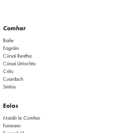
Comhar
Baile
Eagráin
Cúrsaí Reatha
Cúrsaí Litríochta
Critic
Cuardach
Síntiús
Eolas
Maidir le
Comhar
Foireann