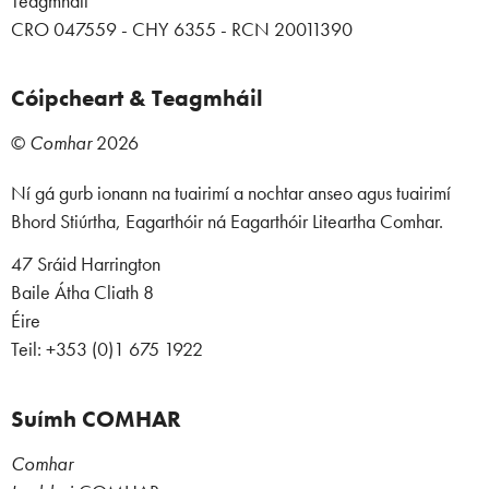
Teagmháil
CRO 047559 - CHY 6355 - RCN 20011390
Cóipcheart & Teagmháil
©
Comhar
2026
Ní gá gurb ionann na tuairimí a nochtar anseo agus tuairimí
Bhord Stiúrtha, Eagarthóir ná Eagarthóir Liteartha Comhar.
47 Sráid Harrington
Baile Átha Cliath 8
Éire
Teil: +353 (0)1 675 1922
Suímh COMHAR
Comhar