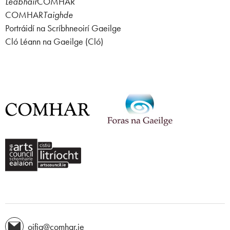
Leabhair
COMHAR
COMHAR
Taighde
Portráidí na Scríbhneoirí Gaeilge
Cló Léann na Gaeilge (Cló)
oifig@comhar.ie