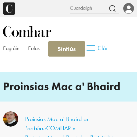
Clár
Síntiús
Eagráin
Eolas
Proinsias Mac a' Bhaird
Proinsias Mac a' Bhaird ar
Leabhair
COMHAR »