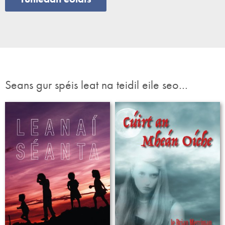
Seans gur spéis leat na teidil eile seo…