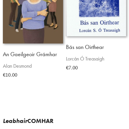
Bás san Oirthear
An Gaeilgeoir Grámhar
Lorcán Ó Treasaigh
Alan Desmond
€7.00
€10.00
Leabhair
COMHAR