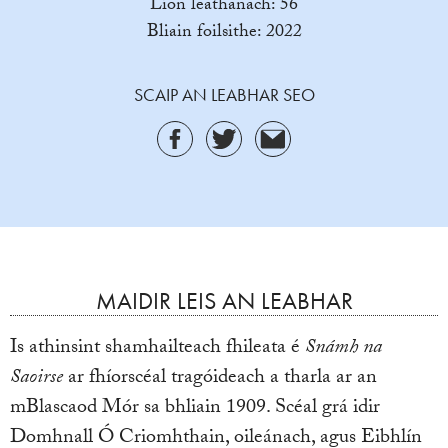
Líon leathanach: 56
Bliain foilsithe: 2022
SCAIP AN LEABHAR SEO
MAIDIR LEIS AN LEABHAR
Is athinsint shamhailteach fhileata é
Snámh na
Saoirse
ar fhíorscéal tragóideach a tharla ar an
mBlascaod Mór sa bhliain 1909. Scéal grá idir
Domhnall Ó Criomhthain, oileánach, agus Eibhlín