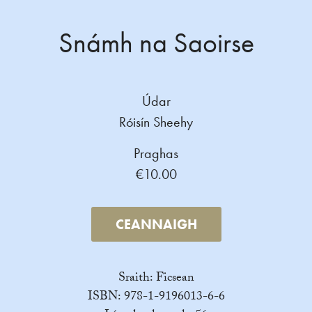
Snámh na Saoirse
Údar
Róisín Sheehy
Praghas
€10.00
CEANNAIGH
Sraith: Ficsean
ISBN: 978-1-9196013-6-6