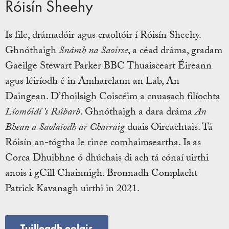
Róisín Sheehy
Is file, drámadóir agus craoltóir í Róisín Sheehy.
Ghnóthaigh
Snámh na Saoirse
, a céad dráma, gradam
Gaeilge Stewart Parker BBC Thuaisceart Éireann
agus léiríodh é in Amharclann an Lab, An
Daingean. D’fhoilsigh Coiscéim a cnuasach filíochta
Líomóidí ’s Rúbarb
. Ghnóthaigh a dara dráma
An
Bhean a Saolaíodh ar Charraig
duais Oireachtais. Tá
Róisín an-tógtha le rince comhaimseartha. Is as
Corca Dhuibhne ó dhúchais di ach tá cónaí uirthi
anois i gCill Chainnigh. Bronnadh Complacht
Patrick Kavanagh uirthi in 2021.
Tuilleadh eolais