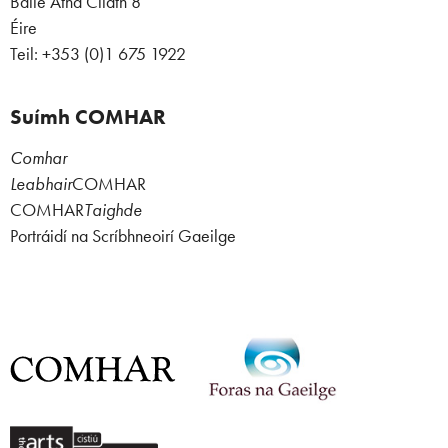
Baile Átha Cliath 8
Éire
Teil: +353 (0)1 675 1922
Suímh COMHAR
Comhar
Leabhair
COMHAR
COMHAR
Taighde
Portráidí na Scríbhneoirí Gaeilge