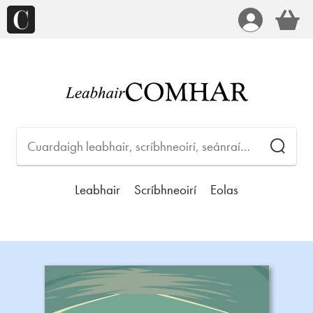
Leabhair
Scríbhneoirí
Eolas