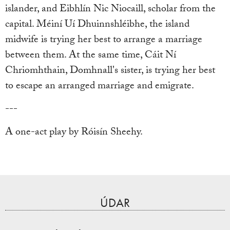
islander, and Eibhlín Nic Niocaill, scholar from the
capital. Méiní Uí Dhuinnshléibhe, the island
midwife is trying her best to arrange a marriage
between them. At the same time, Cáit Ní
Chriomhthain, Domhnall's sister, is trying her best
to escape an arranged marriage and emigrate.
---
A one-act play by Róisín Sheehy.
ÚDAR