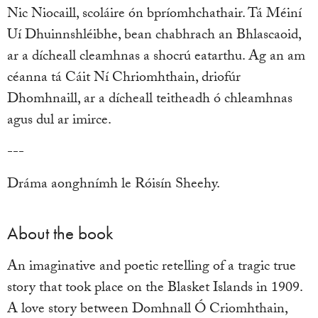
Nic Niocaill, scoláire ón bpríomhchathair. Tá Méiní
Uí Dhuinnshléibhe, bean chabhrach an Bhlascaoid,
ar a dícheall cleamhnas a shocrú eatarthu. Ag an am
céanna tá Cáit Ní Chriomhthain, driofúr
Dhomhnaill, ar a dícheall teitheadh ó chleamhnas
agus dul ar imirce.
---
Dráma aonghnímh le Róisín Sheehy.
About the book
An imaginative and poetic retelling of a tragic true
story that took place on the Blasket Islands in 1909.
A love story between Domhnall Ó Criomhthain,