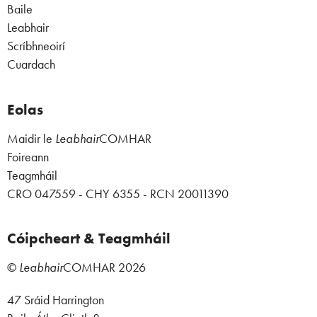
Baile
Leabhair
Scríbhneoirí
Cuardach
Eolas
Maidir le
Leabhair
COMHAR
Foireann
Teagmháil
CRO 047559 - CHY 6355 - RCN 20011390
Cóipcheart & Teagmháil
©
Leabhair
COMHAR
2026
47 Sráid Harrington