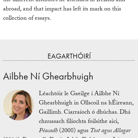
the different institutes he attended in Ireland and
abroad, and that impact has left its mark on this
collection of essays.
EAGARTHÓIRÍ
Ailbhe Ní Ghearbhuigh
Léachtóir le Gaeilge í Ailbhe Ní
Ghearbhuigh in Ollscoil na hÉireann,
Gaillimh. Ciarraíoch ó dhúchas. Dhá
chnuasach filíochta foilsithe aici,
Péacadh
(2008) agus
Tost agus Allagar