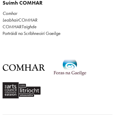
Suímh COMHAR
Comhar
Leabhair
COMHAR
COMHAR
Taighde
Portráidí na Scríbhneoirí Gaeilge