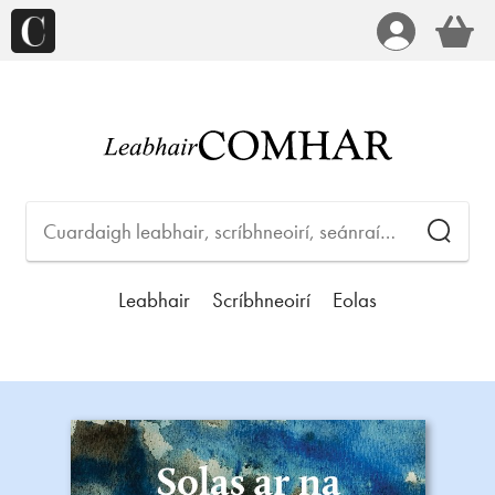
Leabhair
Scríbhneoirí
Eolas