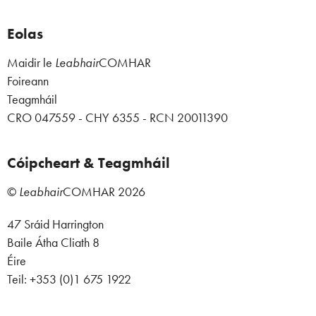
Eolas
Maidir le
Leabhair
COMHAR
Foireann
Teagmháil
CRO 047559 - CHY 6355 - RCN 20011390
Cóipcheart & Teagmháil
©
Leabhair
COMHAR
2026
47 Sráid Harrington
Baile Átha Cliath 8
Éire
Teil: +353 (0)1 675 1922