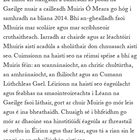
Ba mhór an stangadh a baineadh as pobal na
Gaeilge nuair a cailleadh Muiris Ó Meara go hóg i
samhradh na bliana 2014. Bhí an-ghealladh faoi
Mhuiris mar scoláire agus mar scríbhneoir
cruthaitheach. Iarradh ar chairde agus ar léachtóirí
Mhuiris aistí acadúla a sholáthair don chnuasach aistí
seo. Cuimsíonn na haistí seo na réimsí spéise a bhí ag
Muiris féin: an scannánaíocht, an chritic chultúrtha,
an amhránaíocht, an fhilíocht agus an Cumann
Lúthchleas Gael. Léiríonn na haistí seo éagsúlacht
agus feabhas na smaointeoireachta i Léann na
Gaeilge faoi láthair, gort ar chuir Muiris go mór leis
agus é ina bheathaidh. Chuaigh sé i bhfeidhm go
mór ar dhaoine sna hinstitiúidí éagsúla ar fhreastail
sé orthu in Éirinn agus thar lear, agus tá a rian sin le