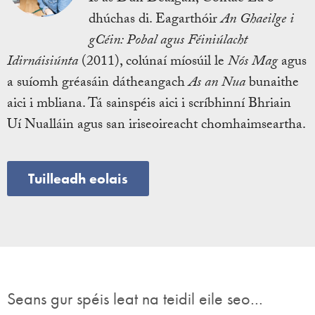
dhúchas di. Eagarthóir
An Ghaeilge i
gCéin: Pobal agus Féiniúlacht
Idirnáisiúnta
(2011), colúnaí míosúil le
Nós Mag
agus
a suíomh gréasáin dátheangach
As an Nua
bunaithe
aici i mbliana. Tá sainspéis aici i scríbhinní Bhriain
Uí Nualláin agus san iriseoireacht chomhaimseartha.
Tuilleadh eolais
Seans gur spéis leat na teidil eile seo…