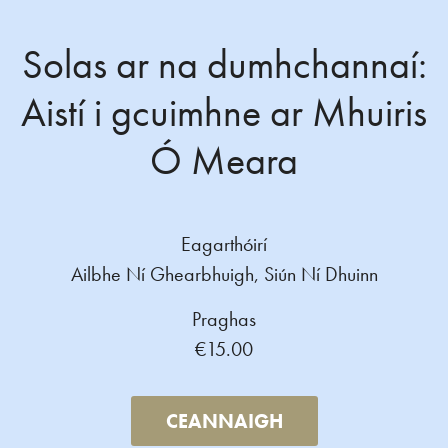
Solas ar na dumhchannaí:
Aistí i gcuimhne ar Mhuiris
Ó Meara
Eagarthóirí
Ailbhe Ní Ghearbhuigh, Siún Ní Dhuinn
Praghas
€15.00
CEANNAIGH