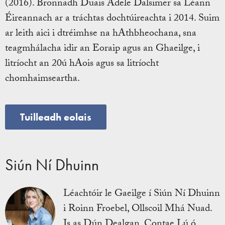
(2016). Bronnadh Duais Adele Dalsimer sa Léann
Éireannach ar a tráchtas dochtúireachta i 2014. Suim
ar leith aici i dtréimhse na hAthbheochana, sna
teagmhálacha idir an Eoraip agus an Ghaeilge, i
litríocht an 20ú hAois agus sa litríocht
chomhaimseartha.
Tuilleadh eolais
Siún Ní Dhuinn
Léachtóir le Gaeilge í Siún Ní Dhuinn
i Roinn Froebel, Ollscoil Mhá Nuad.
Is as Dún Dealgan, Contae Lú ó