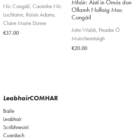
Mhóir: Aistí in Ómós don
Nic Congáil, Caoimhe Nic
Ollamh Nollaig Mac
Lochlainn, Róisín Adams,
Congáil
Claire Marie Dunne
John Walsh, Peadar Ó
€37.00
Muircheartaigh
€20.00
Leabhair
COMHAR
Baile
Leabhair
Scríbhneoirí
Cuardach