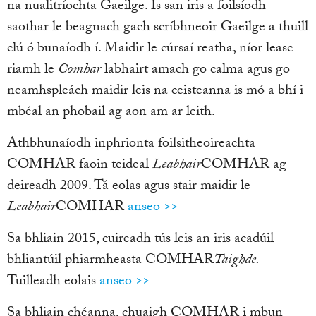
na nualitríochta Gaeilge. Is san iris a foilsíodh
saothar le beagnach gach scríbhneoir Gaeilge a thuill
clú ó bunaíodh í. Maidir le cúrsaí reatha, níor leasc
riamh le
Comhar
labhairt amach go calma agus go
neamhspleách maidir leis na ceisteanna is mó a bhí i
mbéal an phobail ag aon am ar leith.
Athbhunaíodh inphrionta foilsitheoireachta
COMHAR faoin teideal
Leabhair
COMHAR ag
deireadh 2009. Tá eolas agus stair maidir le
Leabhair
COMHAR
anseo >>
Sa bhliain 2015, cuireadh tús leis an iris acadúil
bhliantúil phiarmheasta COMHAR
Taighde.
Tuilleadh eolais
anseo >>
Sa bhliain chéanna, chuaigh COMHAR i mbun