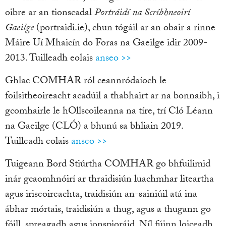
oibre ar an tionscadal
Portráidí na Scríbhneoirí
Gaeilge
(portraidi.ie), chun tógáil ar an obair a rinne
Máire Uí Mhaicín do Foras na Gaeilge idir 2009-
2013. Tuilleadh eolais
anseo >>
Ghlac COMHAR ról ceannródaíoch le
foilsitheoireacht acadúil a thabhairt ar na bonnaibh, i
gcomhairle le hOllscoileanna na tíre, trí Cló Léann
na Gaeilge (CLÓ) a bhunú sa bhliain 2019.
Tuilleadh eolais
anseo >>
Tuigeann Bord Stiúrtha COMHAR go bhfuilimid
inár gcaomhnóirí ar thraidisiún luachmhar liteartha
agus iriseoireachta, traidisiún an-sainiúil atá ina
ábhar mórtais, traidisiún a thug, agus a thugann go
fóill, spreagadh agus ionspioráid. Níl fúinn loiceadh