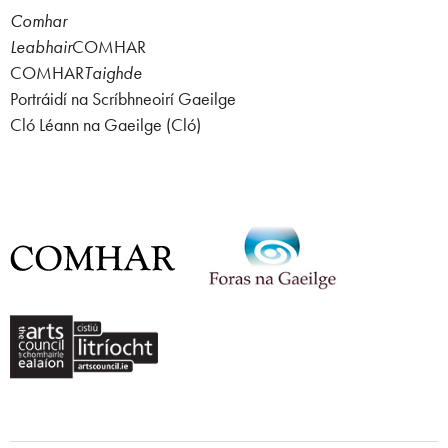
Comhar
Leabhair
COMHAR
COMHAR
Taighde
Portráidí na Scríbhneoirí Gaeilge
Cló Léann na Gaeilge (Cló)