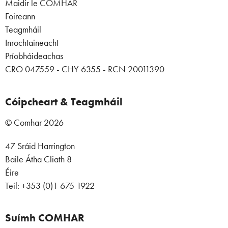
Maidir le COMHAR
Foireann
Teagmháil
Inrochtaineacht
Príobháideachas
CRO 047559 - CHY 6355 - RCN 20011390
Cóipcheart & Teagmháil
© Comhar 2026
47 Sráid Harrington
Baile Átha Cliath 8
Éire
Teil: +353 (0)1 675 1922
Suímh COMHAR