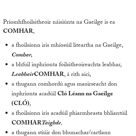
Príomhfhoilsitheoir náisiúnta na Gaeilge is ea
COMHAR
,
a fhoilsíonn iris mhíosúil liteartha na Gaeilge,
Comhar,
a bhfuil inphrionta foilsitheoireachta leabhar,
Leabhair
COMHAR
, á rith aici,
a thugann comhordú agus maoirseacht don
inphrionta acadúil
Cló Léann na Gaeilge
(CLÓ)
,
a fhoilsíonn iris acadúil phiarmheasta bhliantúil
COMHAR
Taighde
,
a thugann stiúir don bhunachar/cartlann