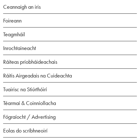
Ceannaigh an iris
Foireann
Teagmháil
Inrochtaineacht
Ráiteas príobháideachais
Ráitis Airgeadais na Cuideachta
Tuairisc na Stiúrthóirí
Téarmaí & Coinníollacha
Fógraíocht / Advertising
Eolas do scríbhneoirí