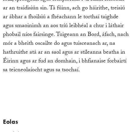
ar an traidisiún sin. Tá fúinn, ach go háirithe, treisiú
ar ábhar a fhoilsiú a fhéachann le torthaí taighde
agus smaoinimh an aos tríú leibhéal a chur i láthair
phobail níos fairsinge. Tuigeann an Bord, áfach, nach
mór a bheith oscailte do agus tuisceanach ar, na
hathruithe atá ar an saol agus ar stíleanna beatha in
Éirinn agus ar fud an domhain, i bhfianaise forbairtí
sa teicneolaíocht agus sa tsochaí.
Eolas