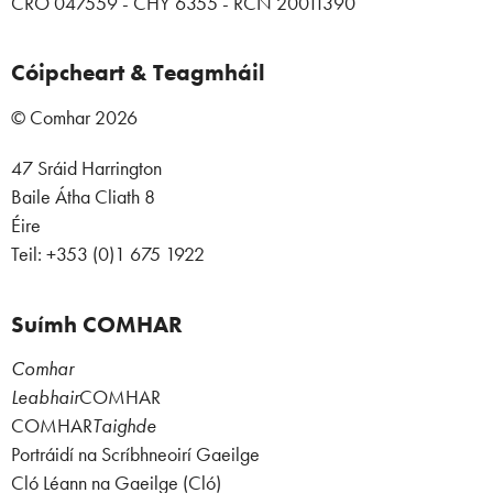
CRO 047559 - CHY 6355 - RCN 20011390
Cóipcheart & Teagmháil
© Comhar 2026
47 Sráid Harrington
Baile Átha Cliath 8
Éire
Teil: +353 (0)1 675 1922
Suímh COMHAR
Comhar
Leabhair
COMHAR
COMHAR
Taighde
Portráidí na Scríbhneoirí Gaeilge
Cló Léann na Gaeilge (Cló)