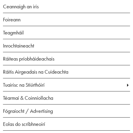
Ceannaigh an iris
Foireann
Teagmháil
Inrochtaineacht
Ráiteas príobháideachais
Ráitis Airgeadais na Cuideachta
Tuairisc na Stiúrthóirí
Téarmaí & Coinníollacha
Fógraíocht / Advertising
Eolas do scríbhneoirí