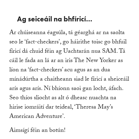
Ag seiceáil na bhfíricí…
Ar chúiseanna éagsúla, tá géarghá ar na saolta
seo le ‘fact-checkers’, go háirithe toisc go bhfuil
fíricí dá chuid féin ag Uachtarán nua SAM. Tá
cáil le fada an lá ar an iris The New Yorker as
líon na ‘fact-checkers’ acu agus as an dua
mínádúrtha a chaitheann siad le fíricí a sheiceáil
arís agus arís. Ní bhíonn saoi gan locht, áfach.
Seo thíos sliocht as alt ó dheasc nuachta na
hirise iomráití dar teideal, ‘Theresa May’s
American Adventure’.
Aimsígí féin an botún!