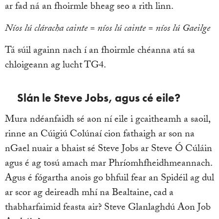
ar fad ná an fhoirmle bheag seo a rith linn.
Níos lú cláracha cainte = níos lú cainte = níos lú Gaeilge
Tá súil againn nach í an fhoirmle chéanna atá sa
chloigeann ag lucht TG4.
Slán le Steve Jobs, agus cé eile?
Mura ndéanfaidh sé aon ní eile i gcaitheamh a saoil,
rinne an Cúigiú Colúnaí cion fathaigh ar son na
nGael nuair a bhaist sé Steve Jobs ar Steve Ó Cúláin
agus é ag tosú amach mar Phríomhfheidhmeannach.
Agus é fógartha anois go bhfuil fear an Spidéil ag dul
ar scor ag deireadh mhí na Bealtaine, cad a
thabharfaimid feasta air? Steve Glanlaghdú Aon Job