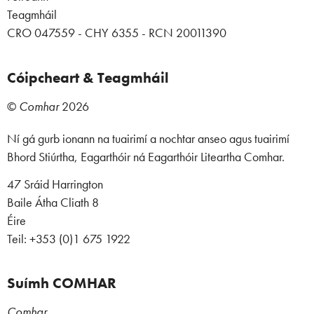
Teagmháil
CRO 047559 - CHY 6355 - RCN 20011390
Cóipcheart & Teagmháil
©
Comhar
2026
Ní gá gurb ionann na tuairimí a nochtar anseo agus tuairimí
Bhord Stiúrtha, Eagarthóir ná Eagarthóir Liteartha Comhar.
47 Sráid Harrington
Baile Átha Cliath 8
Éire
Teil: +353 (0)1 675 1922
Suímh COMHAR
Comhar