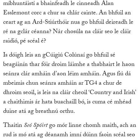
míbhuntáistí a bhainfeadh le cinneadh Alan
Esslemont corc a chur sa chlár cainte. An bhfuil an
ceart ag an Ard-Stiúrthóir nua go bhfuil deireadh le
ré na gclár céanna? Nár chosúla na cláir seo le cláir
raidió, pé scéal é?
Is dóigh leis an gCúigiú Colúnaí go bhfuil sé
beagáinín thar fóir droim láimhe a thabhairt le haon
seánra clár amháin d’aon léim amháin. Agus fiú dá
mbeimis chun seánra amháin ar TG4 a chur de
dhroim seoil, is leis na cláir cheoil ‘Country and Irish’
a chaithimis ár hata buachaill bó, is cuma cé mhéad
duine atá ag breathnú orthu.
Thaitin
Seó Spóirt
go mór linne chomh maith, ach an
rud is mó atá ag déanamh imní dúinn faoin scéal seo