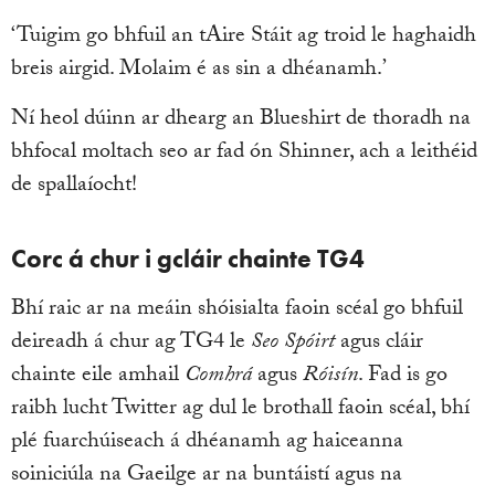
‘Tuigim go bhfuil an tAire Stáit ag troid le haghaidh
breis airgid. Molaim é as sin a dhéanamh.’
Ní heol dúinn ar dhearg an Blueshirt de thoradh na
bhfocal moltach seo ar fad ón Shinner, ach a leithéid
de spallaíocht!
Corc á chur i gcláir chainte TG4
Bhí raic ar na meáin shóisialta faoin scéal go bhfuil
deireadh á chur ag TG4 le
Seo Spóirt
agus cláir
chainte eile amhail
Comhrá
agus
Róisín
. Fad is go
raibh lucht Twitter ag dul le brothall faoin scéal, bhí
plé fuarchúiseach á dhéanamh ag haiceanna
soiniciúla
na Gaeilge ar na buntáistí agus na