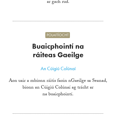
ar gach rud.
POLAITÍOCHT
Buaicphointí na
ráiteas Gaeilge
An Cúigiú Colúnaí
Aon uair a mbíonn ráitis faoin nGaeilge sa Seanad,
bíonn an Cúigiú Colúnaí ag trácht ar
na buaicphointí.