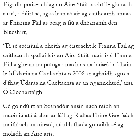
Fágadh ‘praiseach’ ag an Aire Stáit bocht ‘le glanadh
suas’, a dúirt sé, agus lean sé air ag caitheamh anuas
ar Fhianna Fáil as beag is fiú a dhéanamh den
Blueshirt,
‘Tá sé spéisiúil a bheith ag éisteacht le Fianna Fáil ag
caitheamh spallaí leis an Aire Stáit nuair is é Fianna
Fáil a ghearr na putóga amach as na buiséid a bhain
le hÚdarás na Gaeltachta ó 2008 ar aghaidh agus a
d’fhág Údarás na Gaeltachta ar an ngannchuid,’ arsa
Ó Clochartaigh.
Cé go ndúirt an Seanadóir ansin nach raibh an
maoiniú atá á chur ar fáil ag Rialtas Fhine Gael ‘sách
maith’ ach an oiread, níorbh fhada go raibh sé ag
moladh an Aire arís.