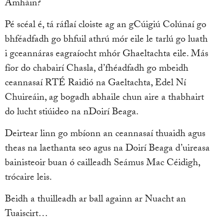
Amháin?
Pé scéal é, tá ráflaí cloiste ag an gCúigiú Colúnaí go
bhféadfadh go bhfuil athrú mór eile le tarlú go luath
i gceannáras eagraíocht mhór Ghaeltachta eile. Más
fíor do chabairí Chasla, d’fhéadfadh go mbeidh
ceannasaí RTÉ Raidió na Gaeltachta, Edel Ní
Chuireáin, ag bogadh abhaile chun aire a thabhairt
do lucht stiúideo na nDoirí Beaga.
Deirtear linn go mbíonn an ceannasaí thuaidh agus
theas na laethanta seo agus na Doirí Beaga d’uireasa
bainisteoir buan ó cailleadh Seámus Mac Céidigh,
trócaire leis.
Beidh a thuilleadh ar ball againn ar Nuacht an
Tuaiscirt…