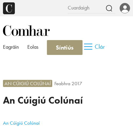
Clár
Síntiús
Eagráin
Eolas
AN CÚIGIÚ COLÚNAÍ
Feabhra 2017
An Cúigiú Colúnaí
An Cúigiú Colúnaí