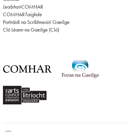
Leabhair
COMHAR
COMHAR
Taighde
Portráidí na Scríbhneoirí Gaeilge
Cló Léann na Gaeilge (Cló)