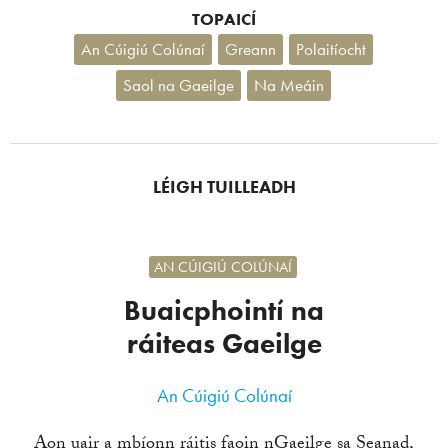
TOPAICÍ
An Cúigiú Colúnaí
Greann
Polaitíocht
Saol na Gaeilge
Na Meáin
LÉIGH TUILLEADH
AN CÚIGIÚ COLÚNAÍ
Buaicphointí na
ráiteas Gaeilge
An Cúigiú Colúnaí
Aon uair a mbíonn ráitis faoin nGaeilge sa Seanad,