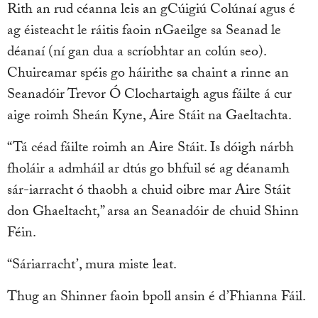
Rith an rud céanna leis an gCúigiú Colúnaí agus é
ag éisteacht le ráitis faoin nGaeilge sa Seanad le
déanaí (ní gan dua a scríobhtar an colún seo).
Chuireamar spéis go háirithe sa chaint a rinne an
Seanadóir Trevor Ó Clochartaigh agus fáilte á cur
aige roimh Sheán Kyne, Aire Stáit na Gaeltachta.
“Tá céad fáilte roimh an Aire Stáit. Is dóigh nárbh
fholáir a admháil ar dtús go bhfuil sé ag déanamh
sár-iarracht ó thaobh a chuid oibre mar Aire Stáit
don Ghaeltacht,” arsa an Seanadóir de chuid Shinn
Féin.
“Sáriarracht’, mura miste leat.
Thug an Shinner faoin bpoll ansin é d’Fhianna Fáil.