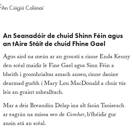
An Seanadóir de chuid Shinn Féin agus
an tAire Stáit de chuid Fhine Gael
Agus aird na meán ar an gcocstí a rinne Enda Kenny
den scéal maidir le Fine Gael agus Sinn Féin a
bheith i gcomhrialtas amach anseo, rinne daoine
dearmad gurbh í Mary Lou MacDonald a chuir tús
leis an gcaint mhealltach.
Mar a deir Breandán Delap ina alt faoin Taoiseach
ar eagrán na míosa seo de
Comhar
, b’fhéidir gur
ansin atá an scéal.