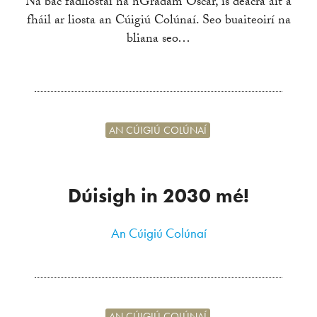
Ná bac fadliostaí na nGradam Oscar, is deacra áit a
fháil ar liosta an Cúigiú Colúnaí. Seo buaiteoirí na
bliana seo…
AN CÚIGIÚ COLÚNAÍ
Dúisigh in 2030 mé!
An Cúigiú Colúnaí
AN CÚIGIÚ COLÚNAÍ