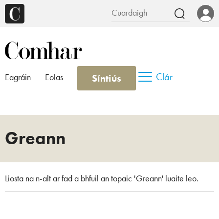
Clár
Síntiús
Eagráin
Eolas
Greann
Liosta na n-alt ar fad a bhfuil an topaic 'Greann' luaite leo.