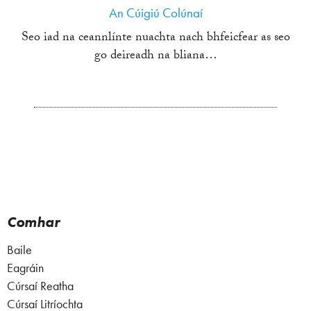
An Cúigiú Colúnaí
Seo iad na ceannlínte nuachta nach bhfeicfear as seo
go deireadh na bliana…
Comhar
Baile
Eagráin
Cúrsaí Reatha
Cúrsaí Litríochta