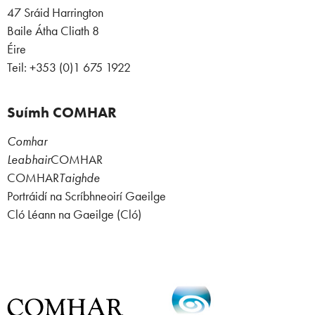
47 Sráid Harrington
Baile Átha Cliath 8
Éire
Teil: +353 (0)1 675 1922
Suímh COMHAR
Comhar
Leabhair
COMHAR
COMHAR
Taighde
Portráidí na Scríbhneoirí Gaeilge
Cló Léann na Gaeilge (Cló)