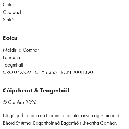
Critic
Cuardach
Síntiús
Eolas
Maidir le
Comhar
Foireann
Teagmháil
CRO 047559 - CHY 6355 - RCN 20011390
Cóipcheart & Teagmháil
©
Comhar
2026
Ní gá gurb ionann na tuairimí a nochtar anseo agus tuairimí
Bhord Stiúrtha, Eagarthóir ná Eagarthóir Liteartha Comhar.