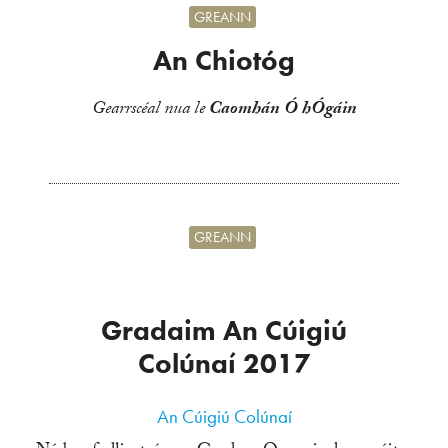
GREANN
An Chiotóg
Gearrscéal nua le
Caomhán Ó hÓgáin
GREANN
Gradaim An Cúigiú
Colúnaí 2017
An Cúigiú Colúnaí