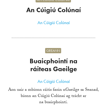
An Cúigiú Colúnaí
An Cúigiú Colúnaí
GREANN
Buaicphointí na
ráiteas Gaeilge
An Cúigiú Colúnaí
Aon uair a mbíonn ráitis faoin nGaeilge sa Seanad,
bíonn an Cúigiú Colúnaí ag trácht ar
na buaicphointí.