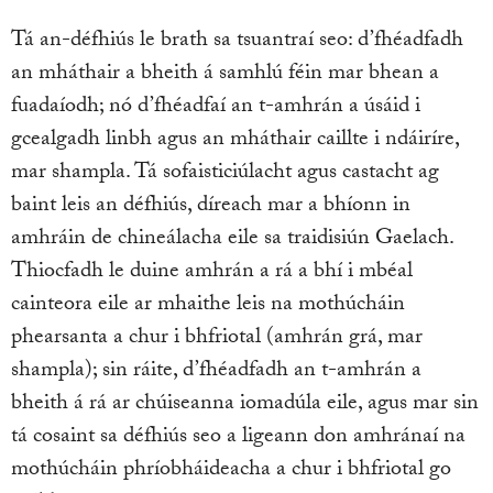
Tá an-défhiús le brath sa tsuantraí seo: d’fhéadfadh
an mháthair a bheith á samhlú féin mar bhean a
fuadaíodh; nó d’fhéadfaí an t-amhrán a úsáid i
gcealgadh linbh agus an mháthair caillte i ndáiríre,
mar shampla. Tá sofaisticiúlacht agus castacht ag
baint leis an défhiús, díreach mar a bhíonn in
amhráin de chineálacha eile sa traidisiún Gaelach.
Thiocfadh le duine amhrán a rá a bhí i mbéal
cainteora eile ar mhaithe leis na mothúcháin
phearsanta a chur i bhfriotal (amhrán grá, mar
shampla); sin ráite, d’fhéadfadh an t-amhrán a
bheith á rá ar chúiseanna iomadúla eile, agus mar sin
tá cosaint sa défhiús seo a ligeann don amhránaí na
mothúcháin phríobháideacha a chur i bhfriotal go