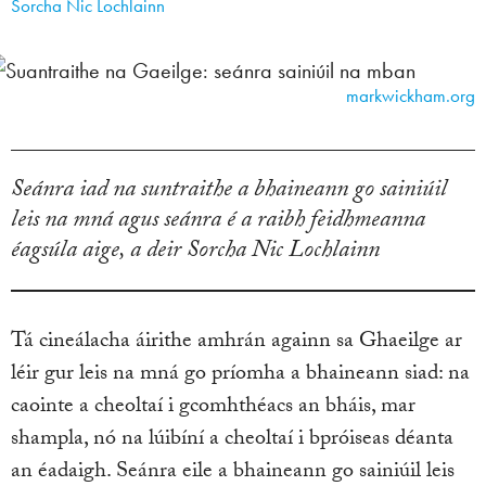
Sorcha Nic Lochlainn
markwickham.org
Seánra iad na suntraithe a bhaineann go sainiúil
leis na mná agus seánra é a raibh feidhmeanna
éagsúla aige, a deir Sorcha Nic Lochlainn
Tá cineálacha áirithe amhrán againn sa Ghaeilge ar
léir gur leis na mná go príomha a bhaineann siad: na
caointe a cheoltaí i gcomhthéacs an bháis, mar
shampla, nó na lúibíní a cheoltaí i bpróiseas déanta
an éadaigh. Seánra eile a bhaineann go sainiúil leis