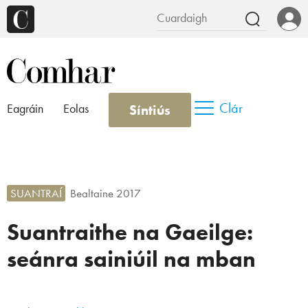
Clár
Síntiús
Eagráin
Eolas
SUANTRAÍ
Bealtaine 2017
Suantraithe na Gaeilge:
seánra sainiúil na mban