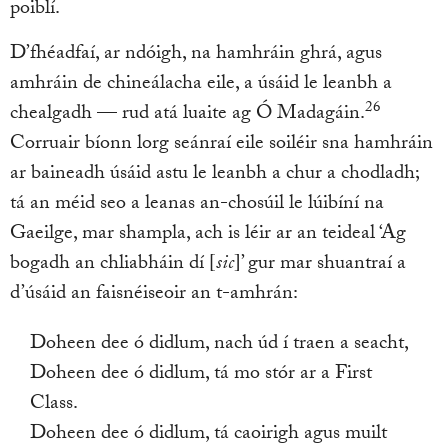
poiblí.
D’fhéadfaí, ar ndóigh, na hamhráin ghrá, agus
amhráin de chineálacha eile, a úsáid le leanbh a
26
chealgadh — rud atá luaite ag Ó Madagáin.
Corruair bíonn lorg seánraí eile soiléir sna hamhráin
ar baineadh úsáid astu le leanbh a chur a chodladh;
tá an méid seo a leanas an-chosúil le lúibíní na
Gaeilge, mar shampla, ach is léir ar an teideal ‘Ag
bogadh an chliabháin dí [
sic
]’ gur mar shuantraí a
d’úsáid an faisnéiseoir an t-amhrán:
Doheen dee ó didlum, nach úd í traen a seacht,
Doheen dee ó didlum, tá mo stór ar a First
Class.
Doheen dee ó didlum, tá caoirigh agus muilt