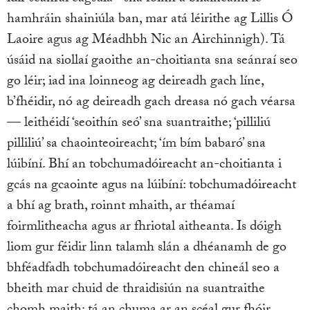
hamhráin shainiúla ban, mar atá léirithe ag Lillis Ó
Laoire agus ag Méadhbh Nic an Airchinnigh). Tá
úsáid na siollaí gaoithe an-choitianta sna seánraí seo
go léir; iad ina loinneog ag deireadh gach líne,
b’fhéidir, nó ag deireadh gach dreasa nó gach véarsa
— leithéidí ‘seoithín seó’ sna suantraithe; ‘pilliliú
pilliliú’ sa chaointeoireacht; ‘ím bím babaró’ sna
lúibíní. Bhí an tobchumadóireacht an-choitianta i
gcás na gcaointe agus na lúibíní: tobchumadóireacht
a bhí ag brath, roinnt mhaith, ar théamaí
foirmlitheacha agus ar fhriotal aitheanta. Is dóigh
liom gur féidir linn talamh slán a dhéanamh de go
bhféadfadh tobchumadóireacht den chineál seo a
bheith mar chuid de thraidisiún na suantraithe