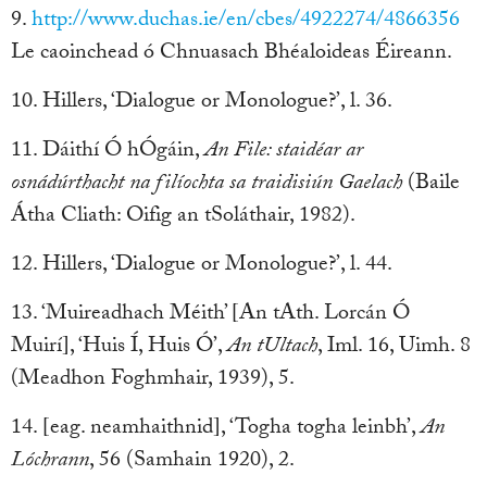
9.
http://www.duchas.ie/en/cbes/4922274/4866356
Le caoinchead ó Chnuasach Bhéaloideas Éireann.
10. Hillers, ‘Dialogue or Monologue?’, l. 36.
11. Dáithí Ó hÓgáin,
An File: staidéar ar
osnádúrthacht na filíochta sa traidisiún Gaelach
(Baile
Átha Cliath: Oifig an tSoláthair, 1982).
12. Hillers, ‘Dialogue or Monologue?’, l. 44.
13. ‘Muireadhach Méith’ [An tAth. Lorcán Ó
Muirí], ‘Huis Í, Huis Ó’,
An tUltach
, Iml. 16, Uimh. 8
(Meadhon Foghmhair, 1939), 5.
14. [eag. neamhaithnid], ‘Togha togha leinbh’,
An
Lóchrann
, 56 (Samhain 1920), 2.