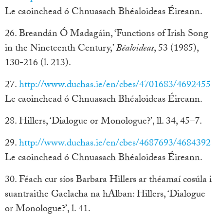
Le caoinchead ó Chnuasach Bhéaloideas Éireann.
26. Breandán Ó Madagáin, ‘Functions of Irish Song
in the Nineteenth Century,’
Béaloideas
, 53 (1985),
130-216 (l. 213).
27.
http://www.duchas.ie/en/cbes/4701683/4692455
Le caoinchead ó Chnuasach Bhéaloideas Éireann.
28. Hillers, ‘Dialogue or Monologue?’, ll. 34, 45–7.
29.
http://www.duchas.ie/en/cbes/4687693/4684392
Le caoinchead ó Chnuasach Bhéaloideas Éireann.
30. Féach cur síos Barbara Hillers ar théamaí cosúla i
suantraithe Gaelacha na hAlban: Hillers, ‘Dialogue
or Monologue?’, l. 41.