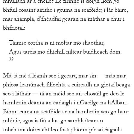
mhullach ar a chéile? Le fírinne is dóigh liom go
bhfuil cosaint áirithe i gcuma na seafóide; i lár báire,
mar shampla, d’fhéadfaí gearán na máthar a chur i
bhfriotal:
Táimse cortha is ní moltar mo shaothar,
Agus taréis mo dhíchill níltear buidheach dom.
32
Má tá mé á léamh seo i gceart, mar sin — más mar
phíosa leanúnach filíochta a cuireadh na giotaí beaga
seo i láthair — tá an méid seo an-chosúil go deo le
hamhráin déanta an éadaigh i nGaeilge na hAlban.
Bíonn cuma na seafóide ar na hamhráin seo go han-
mhinic, agus is fiú a lua go samhlaítear an
tobchumadóireacht leo fosta; bíonn píosaí éagsúla