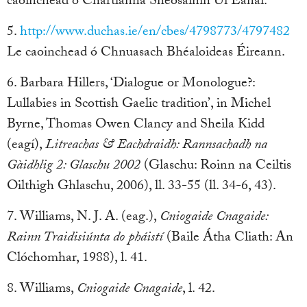
caoinchead ó Chartlanna Sheosaimh Uí Éanaí.
5.
http://www.duchas.ie/en/cbes/4798773/4797482
Le caoinchead ó Chnuasach Bhéaloideas Éireann.
6. Barbara Hillers, ‘Dialogue or Monologue?:
Lullabies in Scottish Gaelic tradition’, in Michel
Byrne, Thomas Owen Clancy and Sheila Kidd
(eagí),
Litreachas & Eachdraidh: Rannsachadh na
Gàidhlig 2: Glaschu 2002
(Glaschu: Roinn na Ceiltis
Oilthigh Ghlaschu, 2006), ll. 33-55 (ll. 34-6, 43).
7. Williams, N. J. A. (eag.),
Cniogaide Cnagaide:
Rainn Traidisiúnta do pháistí
(Baile Átha Cliath: An
Clóchomhar, 1988), l. 41.
8. Williams,
Cniogaide Cnagaide
, l. 42.