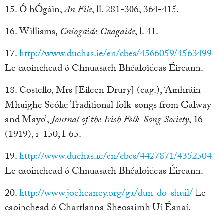
15. Ó hÓgáin,
An File
, ll. 281-306, 364-415.
16. Williams,
Cniogaide Cnagaide
, l. 41.
17.
http://www.duchas.ie/en/cbes/4566059/4563499
Le caoinchead ó Chnuasach Bhéaloideas Éireann.
18. Costello, Mrs [Eileen Drury] (eag.), ‘Amhráin
Mhuighe Seóla: Traditional folk-songs from Galway
and Mayo’,
Journal of the Irish Folk-Song Society
, 16
(1919), i–150, l. 65.
19.
http://www.duchas.ie/en/cbes/4427871/4352504
Le caoinchead ó Chnuasach Bhéaloideas Éireann.
20.
http://www.joeheaney.org/ga/dun-do-shuil/
Le
caoinchead ó Chartlanna Sheosaimh Uí Éanaí.