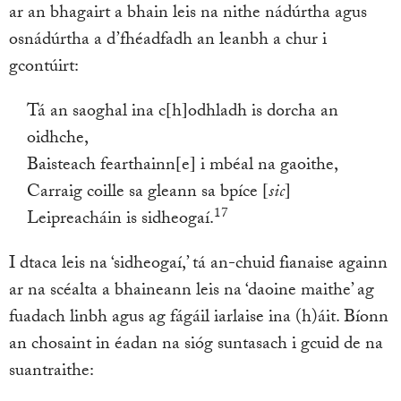
ar an bhagairt a bhain leis na nithe nádúrtha agus
osnádúrtha a d’fhéadfadh an leanbh a chur i
gcontúirt:
Tá an saoghal ina c[h]odhladh is dorcha an
oidhche,
Baisteach fearthainn[e] i mbéal na gaoithe,
Carraig coille sa gleann sa bpíce [
sic
]
17
Leipreacháin is sidheogaí.
I dtaca leis na ‘sidheogaí,’ tá an-chuid fianaise againn
ar na scéalta a bhaineann leis na ‘daoine maithe’ ag
fuadach linbh agus ag fágáil iarlaise ina (h)áit. Bíonn
an chosaint in éadan na sióg suntasach i gcuid de na
suantraithe: