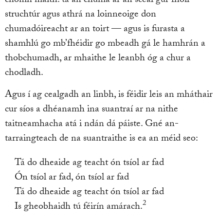
chomh maith: tá an chuma ar an scéal gur fhóir
struchtúr agus athrá na loinneoige don
chumadóireacht ar an toirt — agus is furasta a
shamhlú go mb’fhéidir go mbeadh gá le hamhrán a
thobchumadh, ar mhaithe le leanbh óg a chur a
chodladh.
Agus í ag cealgadh an linbh, is féidir leis an mháthair
cur síos a dhéanamh ina suantraí ar na nithe
taitneamhacha atá i ndán dá páiste. Gné an-
tarraingteach de na suantraithe is ea an méid seo:
Tá do dheaide ag teacht ón tsíol ar fad
Ón tsíol ar fad, ón tsíol ar fad
Tá do dheaide ag teacht ón tsíol ar fad
2
Is gheobhaidh tú féirín amárach.