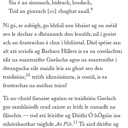
Sin é an sionnach, bídeach, bradach,
9
Tríd an giorrach [
sic
] chughat anall.
Ní gá, ar ndóigh, go bhfuil aon bhaint ag an méid
seo le dochar a dhéanamh don leanbh; níl i gceist
ach an frustrachas á chur i bhfriotal. Díol spéise san
alt atá scríofa ag Barbara Hillers is ea na cosúlachtaí
idir na suantraithe Gaelacha agus na suantraithe i
dteangacha eile maidir leis an ghné seo den
10
traidisiún;
tréith idirnáisiúnta, is cosúil, is ea
frustrachas na máthar tuirsí!
Tá an-chuid fianaise againn sa traidisiún Gaelach
gur samhlaíodh cead cainte ar leith le cumadh na
filíochta — rud atá léirithe ag Dáithí Ó hÓgáin ina
11
mhórshaothar taighde
An File
.
Tá aird dírithe ag