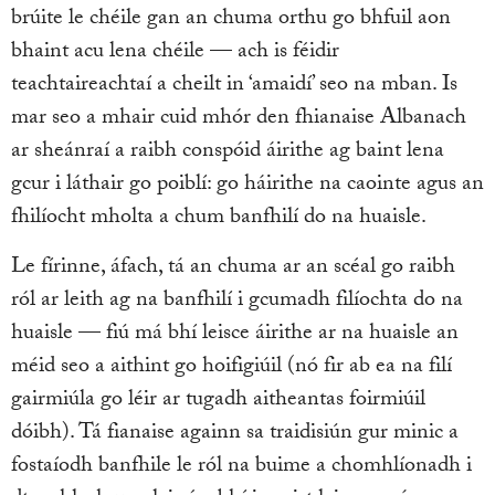
brúite le chéile gan an chuma orthu go bhfuil aon
bhaint acu lena chéile — ach is féidir
teachtaireachtaí a cheilt in ‘amaidí’ seo na mban. Is
mar seo a mhair cuid mhór den fhianaise Albanach
ar sheánraí a raibh conspóid áirithe ag baint lena
gcur i láthair go poiblí: go háirithe na caointe agus an
fhilíocht mholta a chum banfhilí do na huaisle.
Le fírinne, áfach, tá an chuma ar an scéal go raibh
ról ar leith ag na banfhilí i gcumadh filíochta do na
huaisle — fiú má bhí leisce áirithe ar na huaisle an
méid seo a aithint go hoifigiúil (nó fir ab ea na filí
gairmiúla go léir ar tugadh aitheantas foirmiúil
dóibh). Tá fianaise againn sa traidisiún gur minic a
fostaíodh banfhile le ról na buime a chomhlíonadh i