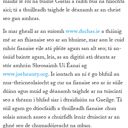
maidir le ról na buime Gaelaí a raibh bua na filíochta
aici; tá a thuilleadh taighde le déanamh ar an cheist
seo gan amhras.
Is mar gheall ar an suíomh
www.duchas.ie
a tháinig
mé ar an fhianaise seo ar an bhuime, mar aon le cuid
mhór fianaise eile atá pléite agam san alt seo; tá an-
úsáid bainte agam, leis, as an digitiú atá déanta ar
stór amhrán Sheosaimh Uí Éanaí ag
www.joeheaney.org
. Is iontach an ní é go bhfuil an
nua-theicneolaíocht ag cur na fianaise seo ar ár súile
dúinn agus muid ag déanamh taighde ar na tuiscintí
seo a théann i bhfad siar i dtraidisiún na Gaeilge. Tá
súil agam go dtiocfaidh a thuilleadh fianaise chun
solais amach anseo a chuirfidh lenár dtuiscint ar an
ghné seo de chumadóireacht na mban.