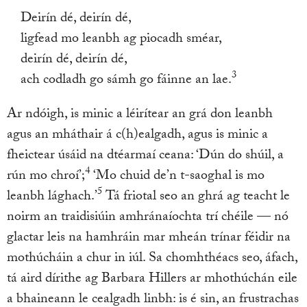
Deirín dé, deirín dé,
ligfead mo leanbh ag piocadh sméar,
deirín dé, deirín dé,
3
ach codladh go sámh go fáinne an lae.
Ar ndóigh, is minic a léirítear an grá don leanbh
agus an mháthair á c(h)ealgadh, agus is minic a
fheictear úsáid na dtéarmaí ceana: ‘Dún do shúil, a
4
rún mo chroí’;
‘Mo chuid de’n t-saoghal is mo
5
leanbh lághach.’
Tá friotal seo an ghrá ag teacht le
noirm an traidisiúin amhránaíochta trí chéile — nó
glactar leis na hamhráin mar mheán trínar féidir na
mothúcháin a chur in iúl. Sa chomhthéacs seo, áfach,
tá aird dírithe ag Barbara Hillers ar mhothúchán eile
a bhaineann le cealgadh linbh: is é sin, an frustrachas