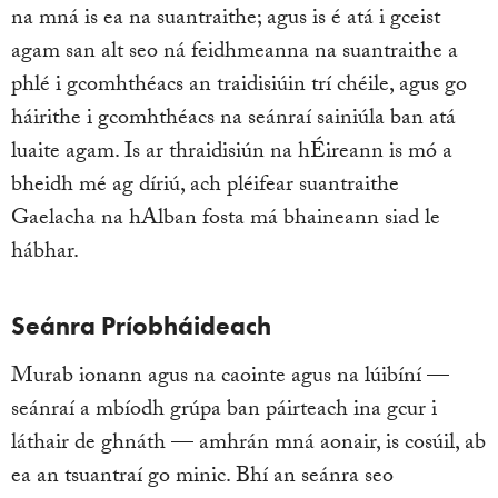
na mná is ea na suantraithe; agus is é atá i gceist
agam san alt seo ná feidhmeanna na suantraithe a
phlé i gcomhthéacs an traidisiúin trí chéile, agus go
háirithe i gcomhthéacs na seánraí sainiúla ban atá
luaite agam. Is ar thraidisiún na hÉireann is mó a
bheidh mé ag díriú, ach pléifear suantraithe
Gaelacha na hAlban fosta má bhaineann siad le
hábhar.
Seánra Príobháideach
Murab ionann agus na caointe agus na lúibíní —
seánraí a mbíodh grúpa ban páirteach ina gcur i
láthair de ghnáth — amhrán mná aonair, is cosúil, ab
ea an tsuantraí go minic. Bhí an seánra seo