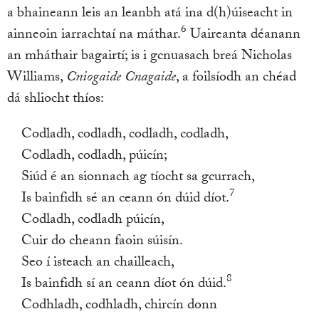
a bhaineann leis an leanbh atá ina d(h)úiseacht in
6
ainneoin iarrachtaí na máthar.
Uaireanta déanann
an mháthair bagairtí; is i gcnuasach breá Nicholas
Williams,
Cniogaide Cnagaide
, a foilsíodh an chéad
dá shliocht thíos:
Codladh, codladh, codladh, codladh,
Codladh, codladh, púicín;
Siúd é an sionnach ag tíocht sa gcurrach,
7
Is bainfidh sé an ceann ón dúid díot.
Codladh, codladh púicín,
Cuir do cheann faoin súisín.
Seo í isteach an chailleach,
8
Is bainfidh sí an ceann díot ón dúid.
Codhladh, codhladh, chircín donn