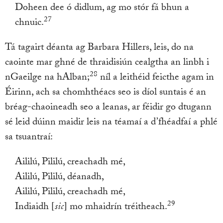
Doheen dee ó didlum, ag mo stór fá bhun a
27
chnuic.
Tá tagairt déanta ag Barbara Hillers, leis, do na
caointe mar ghné de thraidisiún cealgtha an linbh i
28
nGaeilge na hAlban;
níl a leithéid feicthe agam in
Éirinn, ach sa chomhthéacs seo is díol suntais é an
bréag-chaoineadh seo a leanas, ar féidir go dtugann
sé leid dúinn maidir leis na téamaí a d’fhéadfaí a phlé
sa tsuantraí:
Aililú, Pililú, creachadh mé,
Aililú, Pililú, déanadh,
Aililú, Pililú, creachadh mé,
29
Indiaidh [
sic
] mo mhaidrín tréitheach.