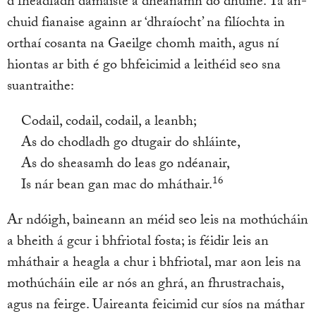
d’fhéadfadh damáiste a dhéanamh do dhuine. Tá an-
chuid fianaise againn ar ‘dhraíocht’ na filíochta in
orthaí cosanta na Gaeilge chomh maith, agus ní
hiontas ar bith é go bhfeicimid a leithéid seo sna
suantraithe:
Codail, codail, codail, a leanbh;
As do chodladh go dtugair do shláinte,
As do sheasamh do leas go ndéanair,
16
Is nár bean gan mac do mháthair.
Ar ndóigh, baineann an méid seo leis na mothúcháin
a bheith á gcur i bhfriotal fosta; is féidir leis an
mháthair a heagla a chur i bhfriotal, mar aon leis na
mothúcháin eile ar nós an ghrá, an fhrustrachais,
agus na feirge. Uaireanta feicimid cur síos na máthar