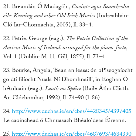
21. Breandán Ó Madagáin,
Caointe agus Seancheolta
eile: Keening and other Old Irish Musics
(Indreabhán:
Cló Iar-Chonnachta, 2005), ll. 33–4.
22. Petrie, George (eag.),
The Petrie Collection of the
Ancient Music of Ireland: arranged for the piano-forte
,
Vol. 1
(Dublin: M. H. Gill, 1855), ll. 73–4.
23. Bourke, Angela, ‘Bean an leasa: ón bPiseogaíocht
go dtí filíocht Nuala Ní Dhomhnaill’, in Eoghan Ó
hAnluain (eag.).
Leath na Spéire
(Baile Átha Cliath:
An Clóchomhar, 1992), ll. 74–90 (l. 86).
24.
http://www.duchas.ie/en/cbes/4428345/4397405
Le caoinchead ó Chnuasach Bhéaloideas Éireann.
25.
http://www.duchas.ie/en/cbes/4687693/4684390