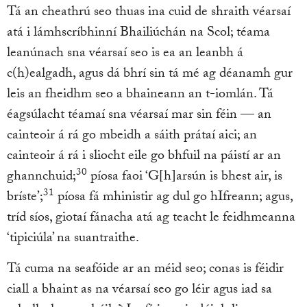
Tá an cheathrú seo thuas ina cuid de shraith véarsaí
atá i lámhscríbhinní Bhailiúchán na Scol; téama
leanúnach sna véarsaí seo is ea an leanbh á
c(h)ealgadh, agus dá bhrí sin tá mé ag déanamh gur
leis an fheidhm seo a bhaineann an t-iomlán. Tá
éagsúlacht téamaí sna véarsaí mar sin féin — an
cainteoir á rá go mbeidh a sáith prátaí aici; an
cainteoir á rá i sliocht eile go bhfuil na páistí ar an
30
ghannchuid;
píosa faoi ‘G[h]arsún is bhest air, is
31
bríste’;
píosa fá mhinistir ag dul go hIfreann; agus,
tríd síos, giotaí fánacha atá ag teacht le feidhmeanna
‘tipiciúla’ na suantraithe.
Tá cuma na seafóide ar an méid seo; conas is féidir
ciall a bhaint as na véarsaí seo go léir agus iad sa