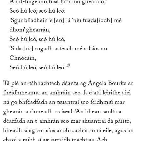
An d-tuigeann tusa fáth mo ghearáin?
Seó hú leó, seó hú leó.
’Sgur bliadhain ’s [an] lá ’niu fuada[íodh] mé
dhom’ ghearrán,
Seó hú leó, seó hú leó,
’S da [
sic
] rugadh asteach mé a Lios an
Chnocáin,
22
Seó hú leó, seó hú leó.
Tá plé an-tábhachtach déanta ag Angela Bourke ar
fheidhmeanna an amhráin seo. Is é atá léirithe aici
ná go bhféadfadh an tsuantraí seo feidhmiú mar
ghearán a rinneadh os íseal: ‘An bhean saolta a
déarfadh an t-amhrán seo mar shuantraí dá páiste,
bheadh sí ag cur síos ar chruachás mná eile, agus an
chaoi a raibh sí ag iarraidh teacht as. Ach