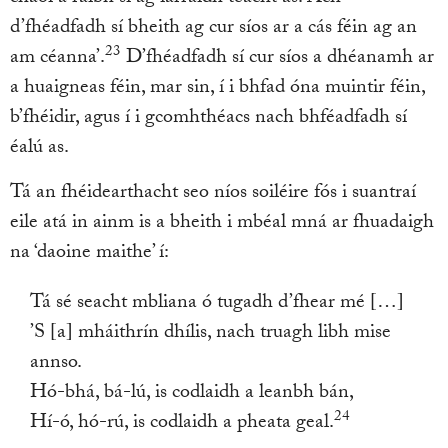
d’fhéadfadh sí bheith ag cur síos ar a cás féin ag an
23
am céanna’.
D’fhéadfadh sí cur síos a dhéanamh ar
a huaigneas féin, mar sin, í i bhfad óna muintir féin,
b’fhéidir, agus í i gcomhthéacs nach bhféadfadh sí
éalú as.
Tá an fhéidearthacht seo níos soiléire fós i suantraí
eile atá in ainm is a bheith i mbéal mná ar fhuadaigh
na ‘daoine maithe’ í:
Tá sé seacht mbliana ó tugadh d’fhear mé […]
’S [a] mháithrín dhílis, nach truagh libh mise
annso.
Hó-bhá, bá-lú, is codlaidh a leanbh bán,
24
Hí-ó, hó-rú, is codlaidh a pheata geal.