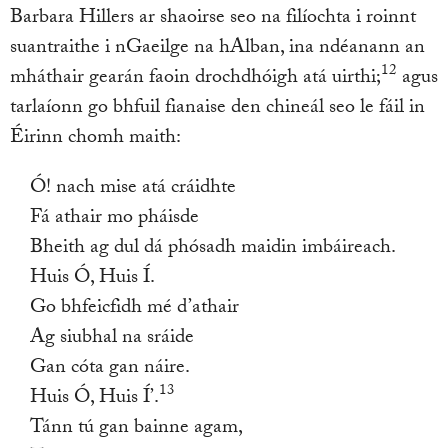
Barbara Hillers ar shaoirse seo na filíochta i roinnt
suantraithe i nGaeilge na hAlban, ina ndéanann an
12
mháthair gearán faoin drochdhóigh atá uirthi;
agus
tarlaíonn go bhfuil fianaise den chineál seo le fáil in
Éirinn chomh maith:
Ó! nach mise atá cráidhte
Fá athair mo pháisde
Bheith ag dul dá phósadh maidin imbáireach.
Huis Ó, Huis Í.
Go bhfeicfidh mé d’athair
Ag siubhal na sráide
Gan cóta gan náire.
13
Huis Ó, Huis Í’.
Tánn tú gan bainne agam,