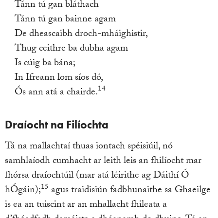
Tánn tú gan bláthach
Tánn tú gan bainne agam
De dheascaibh droch-mháighistir,
Thug ceithre ba dubha agam
Is cúig ba bána;
In Ifreann lom síos dó,
14
Ós ann atá a chairde.
Draíocht na Filíochta
Tá na mallachtaí thuas iontach spéisiúil, nó
samhlaíodh cumhacht ar leith leis an fhilíocht mar
fhórsa draíochtúil (mar atá léirithe ag Dáithí Ó
15
hÓgáin);
agus traidisiún fadbhunaithe sa Ghaeilge
is ea an tuiscint ar an mhallacht fhileata a