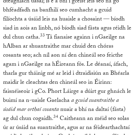
dteaghlach uasal; is é a bhí i gceist leis seo ná go
bhféadfadh na banfhilí seo cumhacht a gcuid
filíochta a úsáid leis na huaisle a chosaint — bíodh
siad in aois an linbh, nó bíodh siad fásta agus réidh le
33
dul chun catha.
Tá fianaise againn i nGaeilge na
hAlban ar shuantraithe mar chuid den chóras
cosanta seo; ach níl aon ní den chineál seo feicthe
agam i nGaeilge na hÉireann fós. Le déanaí, áfach,
tharla gur tháinig mé ar leid i dtraidisiún an Bhéarla
maidir le cleachtas den chineál seo in Éirinn:
faisnéiseoir i gCo. Phort Láirge a dúirt gur ghnách le
buimí na n-uaisle Gaelacha
a gcuid suantraithe a
úsáid mar orthaí cosanta
nuair a bhí na daltaí (fásta)
34
ag dul chun cogaidh.
Caitheann an méid seo solas
úr ar úsáid na suantraithe, agus ar na féidearthachtaí