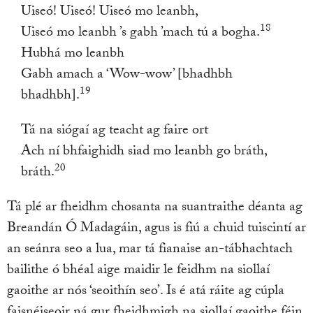
Uiseó! Uiseó! Uiseó mo leanbh,
18
Uiseó mo leanbh ’s gabh ’mach tú a bogha.
Hubhá mo leanbh
Gabh amach a ‘Wow-wow’ [bhadhbh
19
bhadhbh].
Tá na siógaí ag teacht ag faire ort
Ach ní bhfaighidh siad mo leanbh go bráth,
20
bráth.
Tá plé ar fheidhm chosanta na suantraithe déanta ag
Breandán Ó Madagáin, agus is fiú a chuid tuiscintí ar
an seánra seo a lua, mar tá fianaise an-tábhachtach
bailithe ó bhéal aige maidir le feidhm na siollaí
gaoithe ar nós ‘seoithín seo’. Is é atá ráite ag cúpla