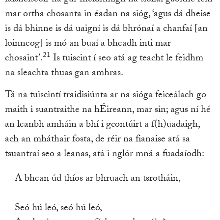
faisnéiseoir ná gur fheidhmigh na siollaí gaoithe féin
mar ortha chosanta in éadan na sióg, ‘agus dá dheise
is dá bhinne is dá uaigní is dá bhrónaí a chanfaí [an
loinneog] is mó an buaí a bheadh inti mar
21
chosaint’.
Is tuiscint í seo atá ag teacht le feidhm
na sleachta thuas gan amhras.
Tá na tuiscintí traidisiúnta ar na sióga feiceálach go
maith i suantraithe na hÉireann, mar sin; agus ní hé
an leanbh amháin a bhí i gcontúirt a f(h)uadaigh,
ach an mháthair fosta, de réir na fianaise atá sa
tsuantraí seo a leanas, atá i nglór mná a fuadaíodh:
A bhean úd thíos ar bhruach an tsrotháin,
Seó hú leó, seó hú leó,