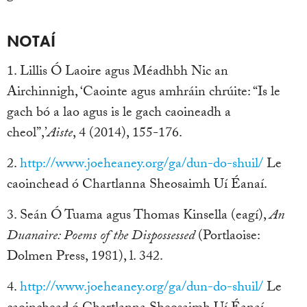
NOTAÍ
1. Lillis Ó Laoire agus Méadhbh Nic an
Airchinnigh, ‘Caointe agus amhráin chrúite: “Is le
gach bó a lao agus is le gach caoineadh a
cheol”,’
Aiste
, 4 (2014), 155-176.
2.
http://www.joeheaney.org/ga/dun-do-shuil/
Le
caoinchead ó Chartlanna Sheosaimh Uí Éanaí.
3. Seán Ó Tuama agus Thomas Kinsella (eagí),
An
Duanaire: Poems of the Dispossessed
(Portlaoise:
Dolmen Press, 1981), l. 342.
4.
http://www.joeheaney.org/ga/dun-do-shuil/
Le