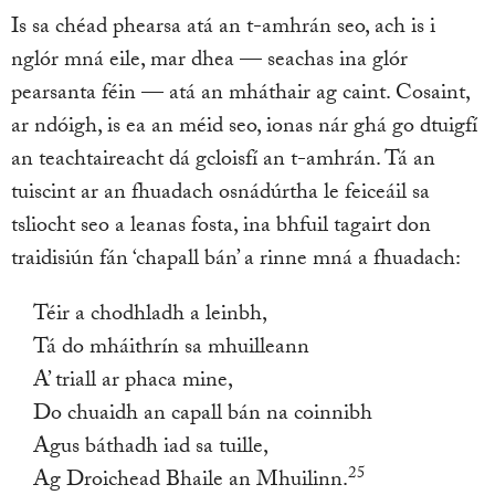
Is sa chéad phearsa atá an t-amhrán seo, ach is i
nglór mná eile, mar dhea — seachas ina glór
pearsanta féin — atá an mháthair ag caint. Cosaint,
ar ndóigh, is ea an méid seo, ionas nár ghá go dtuigfí
an teachtaireacht dá gcloisfí an t-amhrán. Tá an
tuiscint ar an fhuadach osnádúrtha le feiceáil sa
tsliocht seo a leanas fosta, ina bhfuil tagairt don
traidisiún fán ‘chapall bán’ a rinne mná a fhuadach:
Téir a chodhladh a leinbh,
Tá do mháithrín sa mhuilleann
A’ triall ar phaca mine,
Do chuaidh an capall bán na coinnibh
Agus báthadh iad sa tuille,
25
Ag Droichead Bhaile an Mhuilinn.