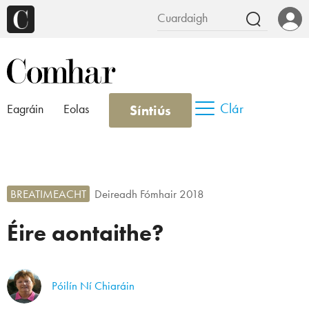
Clár
Síntiús
Eagráin
Eolas
BREATIMEACHT
Deireadh Fómhair 2018
Éire aontaithe?
Póilín Ní Chiaráin