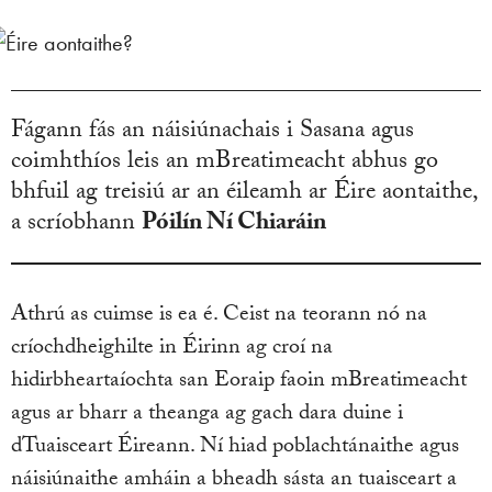
Fágann fás an náisiúnachais i Sasana agus
coimhthíos leis an mBreatimeacht abhus go
bhfuil ag treisiú ar an éileamh ar Éire aontaithe,
a scríobhann
Póilín Ní Chiaráin
Athrú as cuimse is ea é. Ceist na teorann nó na
críochdheighilte in Éirinn ag croí na
hidirbheartaíochta san Eoraip faoin mBreatimeacht
agus ar bharr a theanga ag gach dara duine i
dTuaisceart Éireann. Ní hiad poblachtánaithe agus
náisiúnaithe amháin a bheadh sásta an tuaisceart a