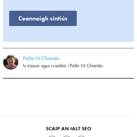
Ceannaigh síntiús
Póilín Ní Chiaráin
Is iriseoir agus craoltóir í Póilín Ní Chiaráin.
SCAIP AN tALT SEO