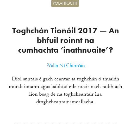
POLAITÍOCHT
Toghchán Tionóil 2017 — An
bhfuil roinnt na
cumhachta ‘inathnuaite’?
Póilín Ní Chiaráin
Díol suntais é gach ceantar sa toghchán ó thuaidh
murab ionann agus babhtaí eile nuair nach raibh ach
líon beag de na toghcheantair ina
dtoghcheantair imeallacha.