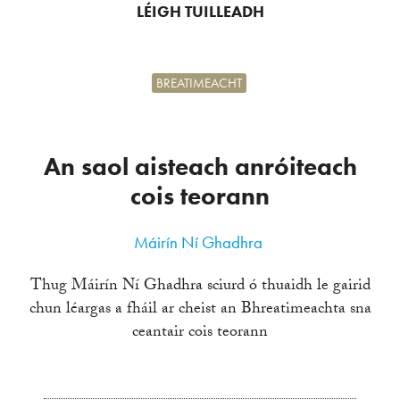
LÉIGH TUILLEADH
BREATIMEACHT
An saol aisteach anróiteach
cois teorann
Máirín Ní Ghadhra
Thug Máirín Ní Ghadhra sciurd ó thuaidh le gairid
chun léargas a fháil ar cheist an Bhreatimeachta sna
ceantair cois teorann