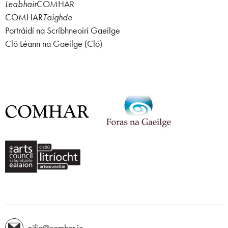
Leabhair
COMHAR
COMHAR
Taighde
Portráidí na Scríbhneoirí Gaeilge
Cló Léann na Gaeilge (Cló)
oifig@comhar.ie