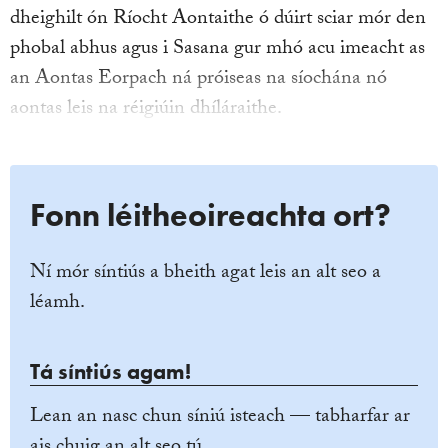
dheighilt ón Ríocht Aontaithe ó dúirt sciar mór den
phobal abhus agus i Sasana gur mhó acu imeacht as
an Aontas Eorpach ná próiseas na síochána nó
aontas leis na réigiúin dhíláraithe.
Fonn léitheoireachta ort?
Ní mór síntiús a bheith agat leis an alt seo a
léamh.
Tá síntiús agam!
Lean an nasc chun síniú isteach — tabharfar ar
ais chuig an alt seo tú.