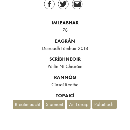
IMLEABHAR
78
EAGRÁN
Deireadh Fómhair 2018
SCRÍBHNEOIR
Póilín Ní Chiaráin
RANNÓG
Cúrsaí Reatha
TOPAICÍ
Breatimeacht
Stormont
An Eoraip
Polaitíocht