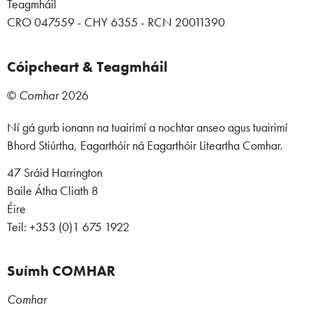
Teagmháil
CRO 047559 - CHY 6355 - RCN 20011390
Cóipcheart & Teagmháil
©
Comhar
2026
Ní gá gurb ionann na tuairimí a nochtar anseo agus tuairimí
Bhord Stiúrtha, Eagarthóir ná Eagarthóir Liteartha Comhar.
47 Sráid Harrington
Baile Átha Cliath 8
Éire
Teil: +353 (0)1 675 1922
Suímh COMHAR
Comhar