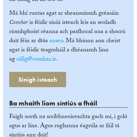
Má bhí cuntas agat ar sheansuíomh gréasáin
Comhar
is féidir síniú isteach leis an seoladh
ríomhphoist céanna ach pasfhocal nua a shocrú
duit féin ar dtús
anseo
. Má bhíonn aon cheist
agat is féidir teagmháil a dhéanamh linn
ag
oifig@comhar.ie
.
Sínigh isteach
Ba mhaith liom síntiús a fháil
Faigh scoth na scríbhneoireachta gach mí, i gcló
agus ar líne. Agus roghanna éagsúla ar fáil tá
síntiús ann duit!