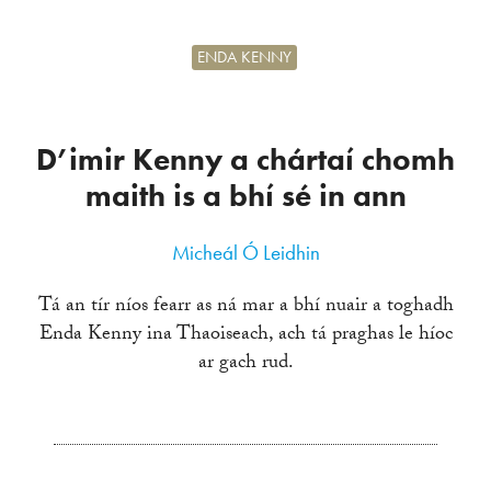
ENDA KENNY
D’imir Kenny a chártaí chomh
maith is a bhí sé in ann
Micheál Ó Leidhin
Tá an tír níos fearr as ná mar a bhí nuair a toghadh
Enda Kenny ina Thaoiseach, ach tá praghas le híoc
ar gach rud.