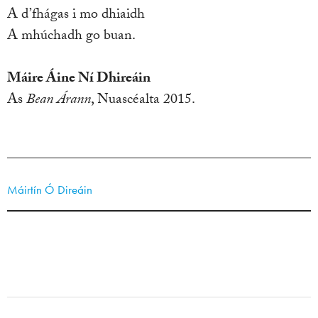
A d’fhágas i mo dhiaidh
A mhúchadh go buan.
Máire Áine Ní Dhireáin
As
Bean Árann
, Nuascéalta 2015.
Máirtín Ó Direáin