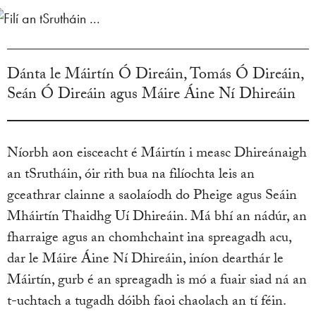
Dánta le Máirtín Ó Direáin, Tomás Ó Direáin,
Seán Ó Direáin agus Máire Áine Ní Dhireáin
Níorbh aon eisceacht é Máirtín i measc Dhireánaigh
an tSrutháin, óir rith bua na filíochta leis an
gceathrar clainne a saolaíodh do Pheige agus Seáin
Mháirtín Thaidhg Uí Dhireáin. Má bhí an nádúr, an
fharraige agus an chomhchaint ina spreagadh acu,
dar le Máire Áine Ní Dhireáin, iníon dearthár le
Máirtín, gurb é an spreagadh is mó a fuair siad ná an
t-uchtach a tugadh dóibh faoi chaolach an tí féin.