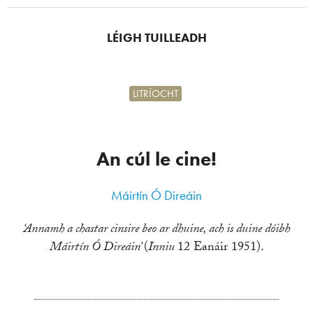
LÉIGH TUILLEADH
LITRÍOCHT
An cúl le cine!
Máirtín Ó Direáin
‘Annamh a chastar cinsire beo ar dhuine, ach is duine dóibh
Máirtín Ó Direáin’
(
Inniu
12 Eanáir 1951).