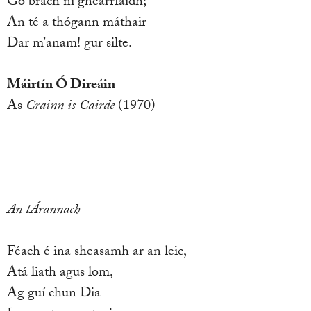
Go brách ní ghearrfaidh;
An té a thógann máthair
Dar m’anam! gur silte.
Máirtín Ó Direáin
As
Crainn is Cairde
(1970)
An tÁrannach
Féach é ina sheasamh ar an leic,
Atá liath agus lom,
Ag guí chun Dia