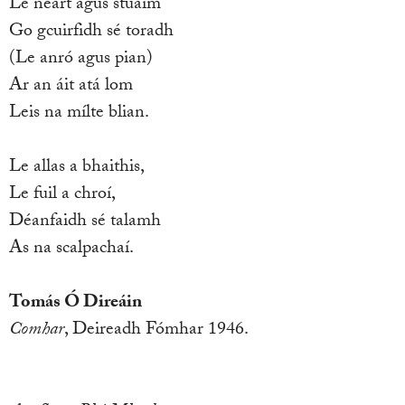
Le neart agus stuaim
Go gcuirfidh sé toradh
(Le anró agus pian)
Ar an áit atá lom
Leis na mílte blian.
Le allas a bhaithis,
Le fuil a chroí,
Déanfaidh sé talamh
As na scalpachaí.
Tomás Ó Direáin
Comhar
, Deireadh Fómhar 1946.