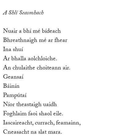
A Shlí Seasmhach
Nuair a bhí mé bídeach
Bhreathnaigh mé ar fhear
Ina shuí
Ar bhalla aolchloiche.
An chulaithe choiteann air.
Geansaí
Báinín
Pampútaí
Níor theastaigh uaidh
Foghlaim faoi shaol eile.
Iascaireacht, currach, feamainn,
Cneasacht na slat mara.