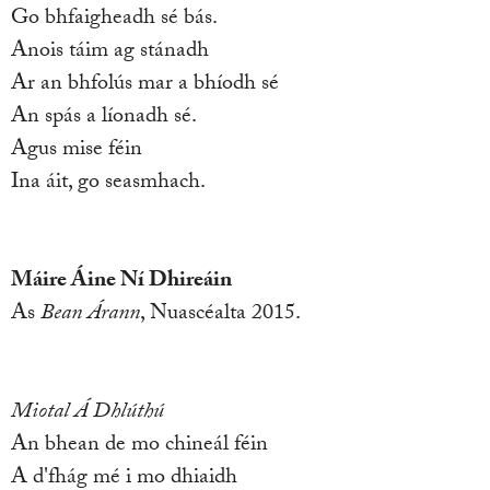
Go bhfaigheadh sé bás.
Anois táim ag stánadh
Ar an bhfolús mar a bhíodh sé
An spás a líonadh sé.
Agus mise féin
Ina áit, go seasmhach.
Máire Áine Ní Dhireáin
As
Bean Árann
, Nuascéalta 2015.
Miotal Á Dhlúthú
An bhean de mo chineál féin
A d'fhág mé i mo dhiaidh