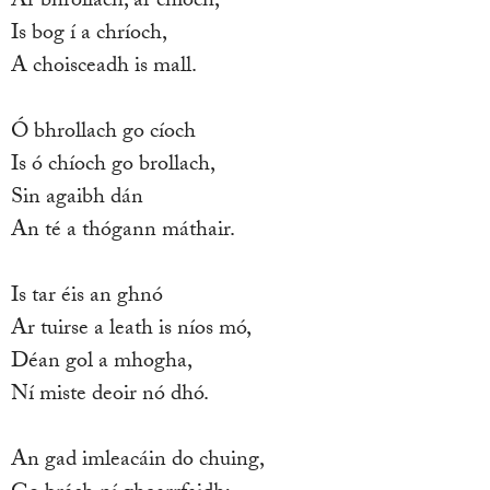
Ar bhrollach, ar chíoch,
Is bog í a chríoch,
A choisceadh is mall.
Ó bhrollach go cíoch
Is ó chíoch go brollach,
Sin agaibh dán
An té a thógann máthair.
Is tar éis an ghnó
Ar tuirse a leath is níos mó,
Déan gol a mhogha,
Ní miste deoir nó dhó.
An gad imleacáin do chuing,