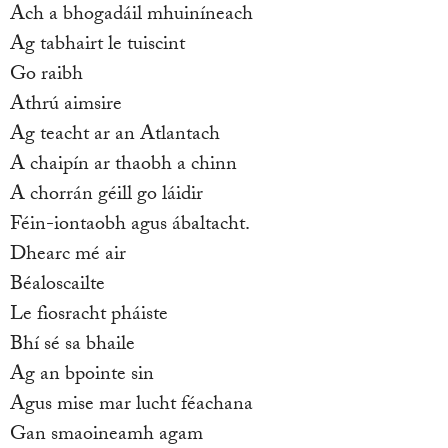
Ach a bhogadáil mhuiníneach
Ag tabhairt le tuiscint
Go raibh
Athrú aimsire
Ag teacht ar an Atlantach
A chaipín ar thaobh a chinn
A chorrán géill go láidir
Féin-iontaobh agus ábaltacht.
Dhearc mé air
Béaloscailte
Le fiosracht pháiste
Bhí sé sa bhaile
Ag an bpointe sin
Agus mise mar lucht féachana
Gan smaoineamh agam