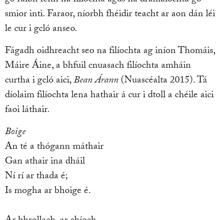
go raibh féith na filíochta agus na drámaíochta go
smior inti. Faraor, níorbh fhéidir teacht ar aon dán léi
le cur i gcló anseo.
Fágadh oidhreacht seo na filíochta ag iníon Thomáis,
Máire Áine, a bhfuil cnuasach filíochta amháin
curtha i gcló aici,
Bean Árann
(Nuascéalta 2015). Tá
díolaim filíochta lena hathair á cur i dtoll a chéile aici
faoi láthair.
Boige
An té a thógann máthair
Gan athair ina dháil
Ní rí ar thada é;
Is mogha ar bhoige é.