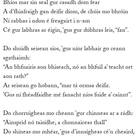
Bhíos mar sin seal gur casadh dom fear
A d’fhiafraigh gan deifir díom, de chúis mo bhróin
Ní rabhas i ndon é freagairt i n-am
Cé gur labhras ar éigin, ’gus gur dúbhras leis, “fan”.
Do shuidh seisean síos, ’gus níor labhair go ceann
sgathaimh:
“An bhfuairis aon bhiseach, nó an bhfuil a’ teacht ort
aon rath?”
Ar seisean go hobann, “mar tá ormsa deifir.
’Gus ní fhéadfaidhe mé fanacht níos fuide a’ cainnt”.
Do chorruigheas mo cheann ’gur chinneas ar a rádh:
“Ainsprid nó taisídhe, a chonnaiceas thall”
Do shíneas mo mhéar, ’gus d’innsígheas cé’n cheaird,