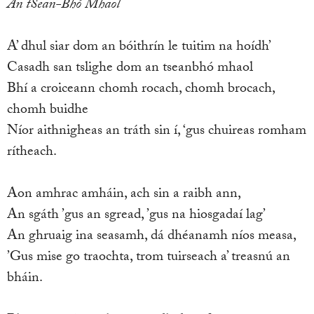
An tSean-Bhó Mhaol
A’ dhul siar dom an bóithrín le tuitim na hoídh’
Casadh san tslighe dom an tseanbhó mhaol
Bhí a croiceann chomh rocach, chomh brocach,
chomh buidhe
Níor aithnigheas an tráth sin í, ‘gus chuireas romham
rítheach.
Aon amhrac amháin, ach sin a raibh ann,
An sgáth ’gus an sgread, ’gus na hiosgadaí lag’
An ghruaig ina seasamh, dá dhéanamh níos measa,
’Gus mise go traochta, trom tuirseach a’ treasnú an
bháin.