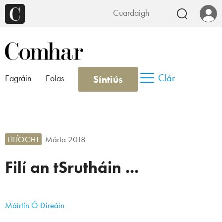
Clár
Síntiús
Eagráin
Eolas
FILÍOCHT
Márta 2018
Filí an tSrutháin ...
Máirtín Ó Direáin