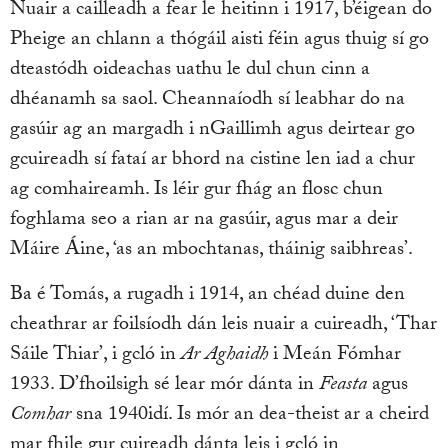
Nuair a cailleadh a fear le heitinn i 1917, b’éigean do
Pheige an chlann a thógáil aisti féin agus thuig sí go
dteastódh oideachas uathu le dul chun cinn a
dhéanamh sa saol. Cheannaíodh sí leabhar do na
gasúir ag an margadh i nGaillimh agus deirtear go
gcuireadh sí fataí ar bhord na cistine len iad a chur
ag comhaireamh. Is léir gur fhág an flosc chun
foghlama seo a rian ar na gasúir, agus mar a deir
Máire Áine, ‘as an mbochtanas, tháinig saibhreas’.
Ba é Tomás, a rugadh i 1914, an chéad duine den
cheathrar ar foilsíodh dán leis nuair a cuireadh, ‘Thar
Sáile Thiar’, i gcló in
Ar Aghaidh
i Meán Fómhar
1933. D’fhoilsigh sé lear mór dánta in
Feasta
agus
Comhar
sna 1940idí. Is mór an dea-theist ar a cheird
mar fhile gur cuireadh dánta leis i gcló in