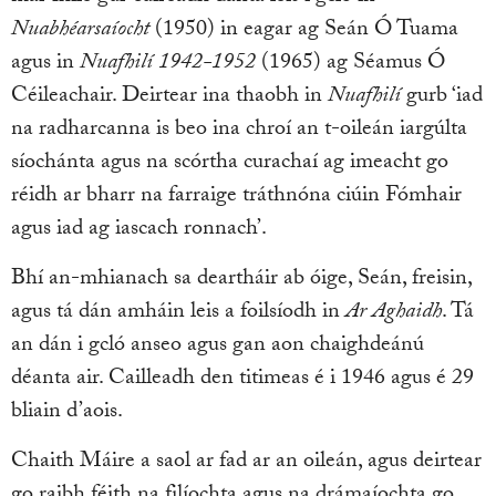
Nuabhéarsaíocht
(1950)
in eagar ag Seán Ó Tuama
agus in
Nuafhilí 1942-1952
(1965) ag Séamus Ó
Céileachair. Deirtear ina thaobh in
Nuafhilí
gurb ‘iad
na radharcanna is beo ina chroí an t-oileán iargúlta
síochánta agus na scórtha curachaí ag imeacht go
réidh ar bharr na farraige tráthnóna ciúin Fómhair
agus iad ag iascach ronnach’.
Bhí an-mhianach sa deartháir ab óige, Seán, freisin,
agus tá dán amháin leis a foilsíodh in
Ar Aghaidh
. Tá
an dán i gcló anseo agus gan aon chaighdeánú
déanta air. Cailleadh den titimeas é i 1946 agus é 29
bliain d’aois.
Chaith Máire a saol ar fad ar an oileán, agus deirtear