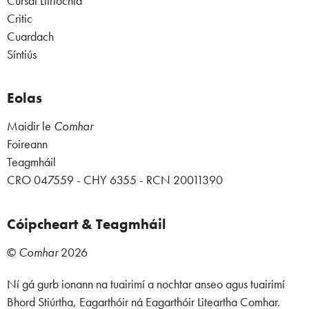
Cúrsaí Litríochta
Critic
Cuardach
Síntiús
Eolas
Maidir le
Comhar
Foireann
Teagmháil
CRO 047559 - CHY 6355 - RCN 20011390
Cóipcheart & Teagmháil
©
Comhar
2026
Ní gá gurb ionann na tuairimí a nochtar anseo agus tuairimí
Bhord Stiúrtha, Eagarthóir ná Eagarthóir Liteartha Comhar.