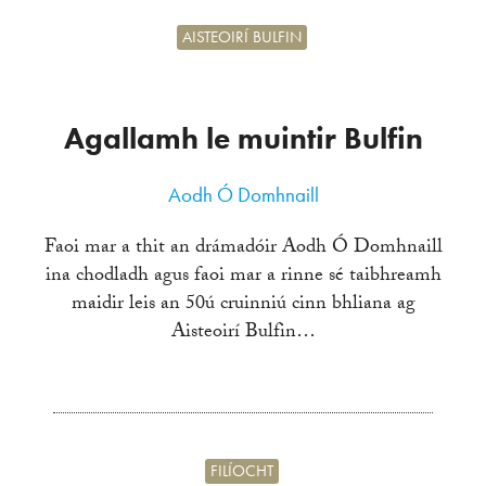
AISTEOIRÍ BULFIN
Agallamh le muintir Bulfin
Aodh Ó Domhnaill
Faoi mar a thit an drámadóir Aodh Ó Domhnaill
ina chodladh agus faoi mar a rinne sé taibhreamh
maidir leis an 50ú cruinniú cinn bhliana ag
Aisteoirí Bulfin…
FILÍOCHT