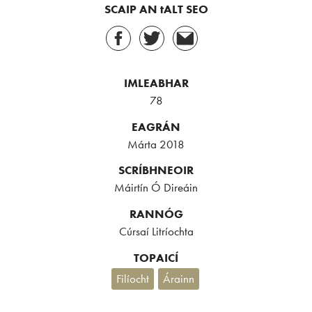
SCAIP AN tALT SEO
IMLEABHAR
78
EAGRÁN
Márta 2018
SCRÍBHNEOIR
Máirtín Ó Direáin
RANNÓG
Cúrsaí Litríochta
TOPAICÍ
Filíocht
Árainn