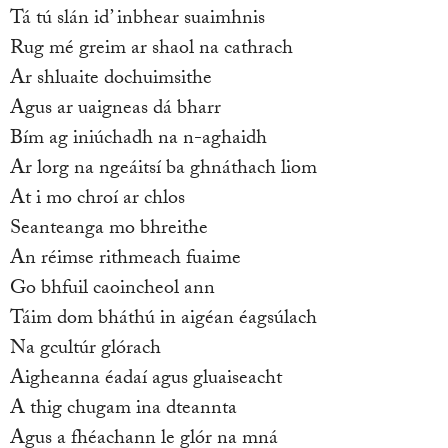
Tá tú slán id’ inbhear suaimhnis
Rug mé greim ar shaol na cathrach
Ar shluaite dochuimsithe
Agus ar uaigneas dá bharr
Bím ag iniúchadh na n-aghaidh
Ar lorg na ngeáitsí ba ghnáthach liom
At i mo chroí ar chlos
Seanteanga mo bhreithe
An réimse rithmeach fuaime
Go bhfuil caoincheol ann
Táim dom bháthú in aigéan éagsúlach
Na gcultúr glórach
Aigheanna éadaí agus gluaiseacht
A thig chugam ina dteannta
Agus a fhéachann le glór na mná