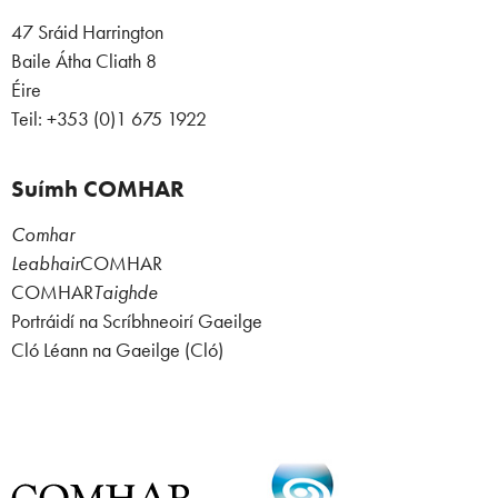
47 Sráid Harrington
Baile Átha Cliath 8
Éire
Teil: +353 (0)1 675 1922
Suímh COMHAR
Comhar
Leabhair
COMHAR
COMHAR
Taighde
Portráidí na Scríbhneoirí Gaeilge
Cló Léann na Gaeilge (Cló)