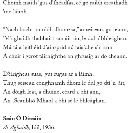
Chomh maith ’gus d’fhéadfas, cé go raibh creathadh
’mo láimh.
“Nach bocht an nidh dhom-sa,” ar seisean, go teann,
‘M’aghaidh thabhairt san áit sin, le dul a’ bhleághan,
Má tá a leithéid d’ainsprid nó taisídhe sin ann
A chuir i gcrot táirnighthe an ghruaig ar do cheann.
D’éirigheas suas, ’gus rugas ar a láimh.
Thug seisean conghnamh dhom le dul go dtí ’n-áit,
An dóigh leat, a dhuine, céard a bhí ann,
An tSeanbhó Mhaol a bhí sé le bhleághan.
Seán Ó Direáin
Ar Aghaidh
, Iúil, 1936.