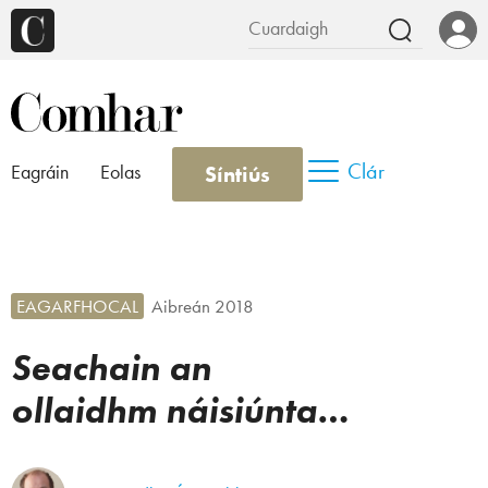
Clár
Síntiús
Eagráin
Eolas
EAGARFHOCAL
Aibreán 2018
Seachain an
ollaidhm náisiúnta…