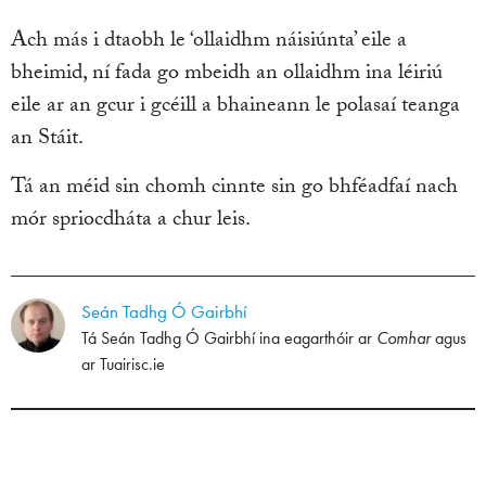
Ach más i dtaobh le ‘ollaidhm náisiúnta’ eile a
bheimid, ní fada go mbeidh an ollaidhm ina léiriú
eile ar an gcur i gcéill a bhaineann le polasaí teanga
an Stáit.
Tá an méid sin chomh cinnte sin go bhféadfaí nach
mór spriocdháta a chur leis.
Seán Tadhg Ó Gairbhí
Tá Seán Tadhg Ó Gairbhí ina eagarthóir ar
Comhar
agus
ar
Tuairisc.ie