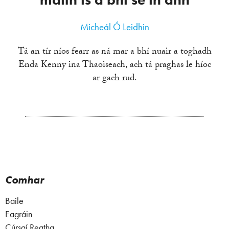
Micheál Ó Leidhin
Tá an tír níos fearr as ná mar a bhí nuair a toghadh
Enda Kenny ina Thaoiseach, ach tá praghas le híoc
ar gach rud.
Comhar
Baile
Eagráin
Cúrsaí Reatha