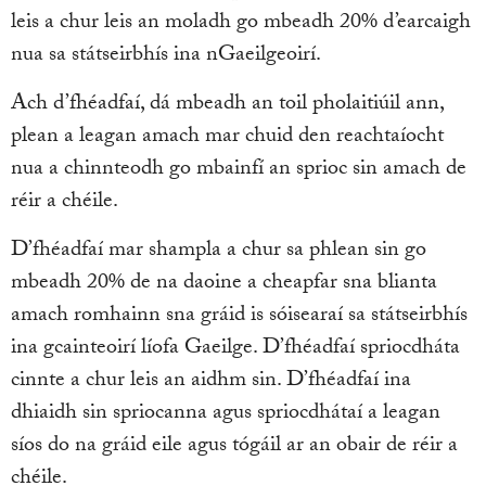
leis a chur leis an moladh go mbeadh 20% d’earcaigh
nua sa státseirbhís ina nGaeilgeoirí.
Ach d’fhéadfaí, dá mbeadh an toil pholaitiúil ann,
plean a leagan amach mar chuid den reachtaíocht
nua a chinnteodh go mbainfí an sprioc sin amach de
réir a chéile.
D’fhéadfaí mar shampla a chur sa phlean sin go
mbeadh 20% de na daoine a cheapfar sna blianta
amach romhainn sna gráid is sóisearaí sa státseirbhís
ina gcainteoirí líofa Gaeilge. D’fhéadfaí spriocdháta
cinnte a chur leis an aidhm sin. D’fhéadfaí ina
dhiaidh sin spriocanna agus spriocdhátaí a leagan
síos do na gráid eile agus tógáil ar an obair de réir a
chéile.