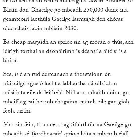
ar fad acu ná an ceann atá leagtha síos sa Straitéis 20
Bliain don Ghaeilge go mbeadh 250,000 duine ina
gcainteoirí laethúla Gaeilge lasmuigh den chóras
oideachais faoin mbliain 2030.
Ba cheap magaidh an sprioc sin ag mórán ó thús, ach
léirigh torthaí an daonáirimh is déanaí a áiféisí is a
bhí sí.
Sea, is é an rud deireanach a theastaíonn ón
nGaeilge agus ó lucht a labhartha ná ollaidhm
náisiúnta eile dá leithéid. Ní haon mhaith dúinn go
mbeifí ag caitheamh chugainn cnámh eile gan giob
feola uirthi.
Mar sin féin, tá an ceart ag Stiúrthóir na Gaeilge go
mbeadh sé ‘fíordheacair’ spriocdháta a mbeadh ciall