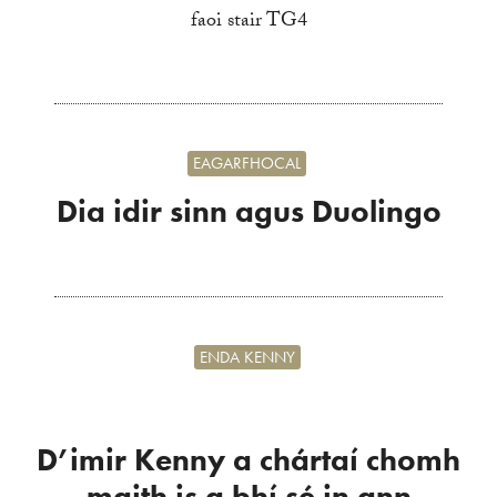
faoi stair TG4
EAGARFHOCAL
Dia idir sinn agus Duolingo
ENDA KENNY
D’imir Kenny a chártaí chomh
maith is a bhí sé in ann