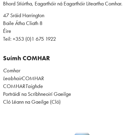
Bhord Stiúrtha, Eagarthóir ná Eagarthóir Liteartha Comhar.
47 Sráid Harrington
Baile Átha Cliath 8
Éire
Teil: +353 (0)1 675 1922
Suímh COMHAR
Comhar
Leabhair
COMHAR
COMHAR
Taighde
Portráidí na Scríbhneoirí Gaeilge
Cló Léann na Gaeilge (Cló)