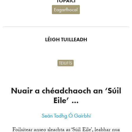
TOPAICÍ
Eagarfhocal
LÉIGH TUILLEADH
TEILIFÍS
Nuair a chéadchaoch an ‘Súil
Eile’ ...
Seán Tadhg Ó Gairbhí
Foilsítear anseo sleachta as ‘Súil Eile’, leabhar nua