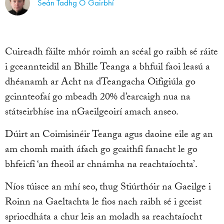
Seán Tadhg Ó Gairbhí
Cuireadh fáilte mhór roimh an scéal go raibh sé ráite
i gceannteidil an Bhille Teanga a bhfuil faoi leasú a
dhéanamh ar Acht na dTeangacha Oifigiúla go
gcinnteofaí go mbeadh 20% d’earcaigh nua na
státseirbhíse ina nGaeilgeoirí amach anseo.
Dúirt an Coimisinéir Teanga agus daoine eile ag an
am chomh maith áfach go gcaithfí fanacht le go
bhfeicfí ‘an fheoil ar chnámha na reachtaíochta’.
Níos túisce an mhí seo, thug Stiúrthóir na Gaeilge i
Roinn na Gaeltachta le fios nach raibh sé i gceist
spriocdháta a chur leis an moladh sa reachtaíocht