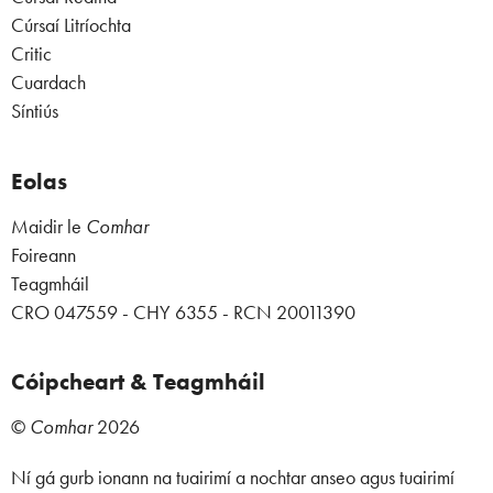
Cúrsaí Litríochta
Critic
Cuardach
Síntiús
Eolas
Maidir le
Comhar
Foireann
Teagmháil
CRO 047559 - CHY 6355 - RCN 20011390
Cóipcheart & Teagmháil
©
Comhar
2026
Ní gá gurb ionann na tuairimí a nochtar anseo agus tuairimí