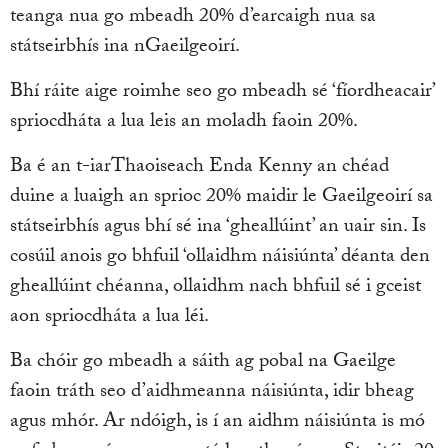
teanga nua go mbeadh 20% d’earcaigh nua sa
státseirbhís ina nGaeilgeoirí.
Bhí ráite aige roimhe seo go mbeadh sé ‘fíordheacair’
spriocdháta a lua leis an moladh faoin 20%.
Ba é an t-iarThaoiseach Enda Kenny an chéad
duine a luaigh an sprioc 20% maidir le Gaeilgeoirí sa
státseirbhís agus bhí sé ina ‘gheallúint’ an uair sin. Is
cosúil anois go bhfuil ‘ollaidhm náisiúnta’ déanta den
gheallúint chéanna, ollaidhm nach bhfuil sé i gceist
aon spriocdháta a lua léi.
Ba chóir go mbeadh a sáith ag pobal na Gaeilge
faoin tráth seo d’aidhmeanna náisiúnta, idir bheag
agus mhór. Ar ndóigh, is í an aidhm náisiúnta is mó