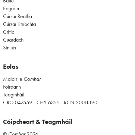
Baile
Eagráin
Cúrsaí Reatha
Cúrsaí Litríochta
Critic
Cuardach
Síntiús
Eolas
Maidir le
Comhar
Foireann
Teagmháil
CRO 047559 - CHY 6355 - RCN 20011390
Cóipcheart & Teagmháil
©
Comhar
2026