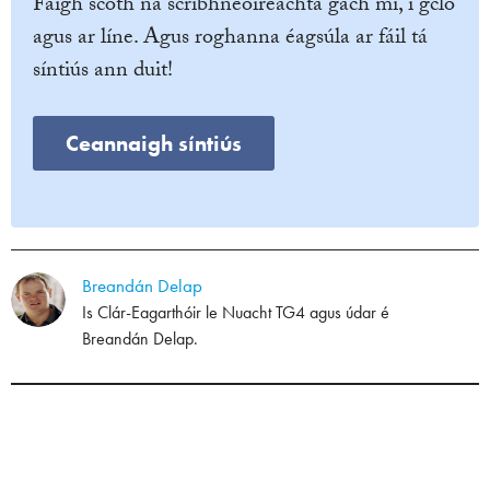
Faigh scoth na scríbhneoireachta gach mí, i gcló
agus ar líne. Agus roghanna éagsúla ar fáil tá
síntiús ann duit!
Ceannaigh síntiús
Breandán Delap
Is Clár-Eagarthóir le Nuacht TG4 agus údar é
Breandán Delap.