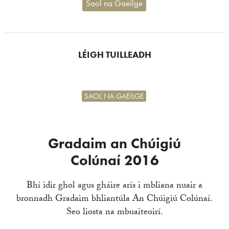
Saol na Gaeilge
LÉIGH TUILLEADH
SAOL NA GAEILGE
Gradaim an Chúigiú
Colúnaí 2016
Bhí idir ghol agus gháire arís i mbliana nuair a
bronnadh Gradaim bhliantúla An Chúigiú Colúnaí.
Seo liosta na mbuaiteoirí.