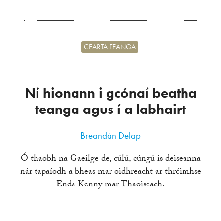
CEARTA TEANGA
Ní hionann i gcónaí beatha
teanga agus í a labhairt
Breandán Delap
Ó thaobh na Gaeilge de, cúlú, cúngú is deiseanna
nár tapaíodh a bheas mar oidhreacht ar thréimhse
Enda Kenny mar Thaoiseach.