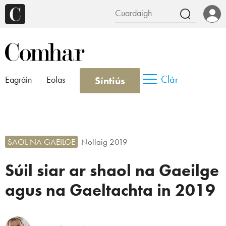
Clár
Síntiús
Eagráin
Eolas
SAOL NA GAEILGE
Nollaig 2019
Súil siar ar shaol na Gaeilge
agus na Gaeltachta in 2019