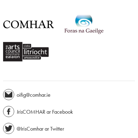
oifig@comhar.ie
Iris
COMHAR ar Facebook
@IrisComhar ar Twitter