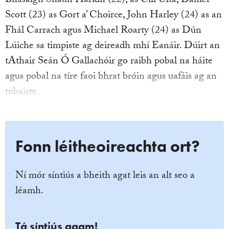
Bhásaigh Shaun Harkin (22), as Cill Ulta, Daniel
Scott (23) as Gort a’ Choirce, John Harley (24) as an
Fhál Carrach agus Michael Roarty (24) as Dún
Lúiche sa timpiste ag deireadh mhí Eanáir. Dúirt an
tAthair Seán Ó Gallachóir go raibh pobal na háite
agus pobal na tíre faoi bhrat bróin agus uafáis ag an
tubaiste.
Fonn léitheoireachta ort?
Ní mór síntiús a bheith agat leis an alt seo a
léamh.
Tá síntiús agam!