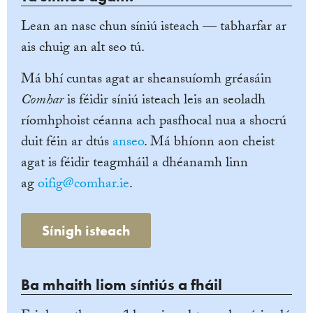
Lean an nasc chun síniú isteach — tabharfar ar
ais chuig an alt seo tú.
Má bhí cuntas agat ar sheansuíomh gréasáin
Comhar
is féidir síniú isteach leis an seoladh
ríomhphoist céanna ach pasfhocal nua a shocrú
duit féin ar dtús
anseo
. Má bhíonn aon cheist
agat is féidir teagmháil a dhéanamh linn
ag
oifig@comhar.ie
.
Sínigh isteach
Ba mhaith liom síntiús a fháil