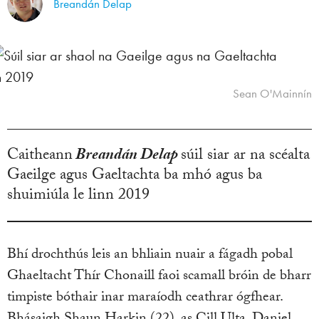
Breandán Delap
Sean O'Mainnín
Caitheann
Breandán Delap
súil siar ar na scéalta
Gaeilge agus Gaeltachta ba mhó agus ba
shuimiúla le linn 2019
Bhí drochthús leis an bhliain nuair a fágadh pobal
Ghaeltacht Thír Chonaill faoi scamall bróin de bharr
timpiste bóthair inar maraíodh ceathrar ógfhear.