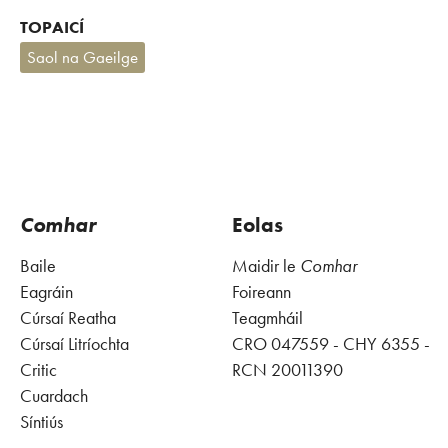
TOPAICÍ
Saol na Gaeilge
Comhar
Eolas
Baile
Maidir le
Comhar
Eagráin
Foireann
Cúrsaí Reatha
Teagmháil
Cúrsaí Litríochta
CRO 047559 - CHY 6355 -
Critic
RCN 20011390
Cuardach
Síntiús