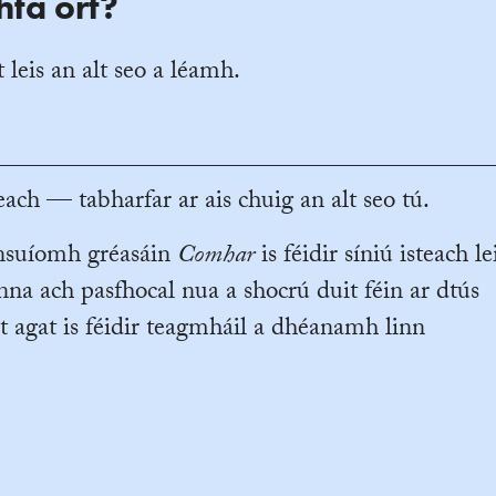
hta ort?
 leis an alt seo a léamh.
ach — tabharfar ar ais chuig an alt seo tú.
ansuíomh gréasáin
Comhar
is féidir síniú isteach le
na ach pasfhocal nua a shocrú duit féin ar dtús
t agat is féidir teagmháil a dhéanamh linn