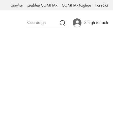
Comhar
Leabhair
COMHAR
COMHAR
Taighde
Portráidí
Sínigh isteach