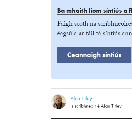
Ba mhaith liom síntiús a f
Faigh scoth na scríbhneoire
éagsúla ar fáil tá síntiús ann
Ceannaigh síntiús
Alan Titley
Is scríbhneoir é Alan Titley.