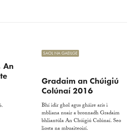
SAOL NA GAEILGE
, An
te
Gradaim an Chúigiú
Colúnaí 2016
Bhí idir ghol agus gháire arís i
6.
mbliana nuair a bronnadh Gradaim
bhliantúla An Chúigiú Colúnaí. Seo
liosta na mbuaiteoirí.