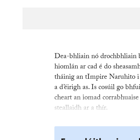
Dea-bhliain nó drochbhliain b
hiomlán ar cad é do sheasamh,
tháinig an tImpire Naruhito 
a d’éirigh as. Is cosúil go bh
cheart an iomad corrabhuaise a
steallaidh ar a thír.