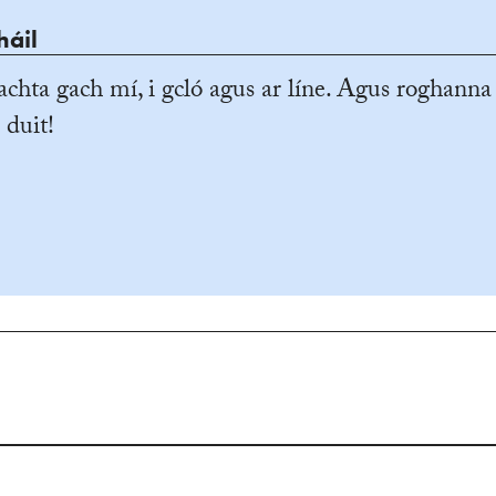
háil
achta gach mí, i gcló agus ar líne. Agus roghanna
 duit!