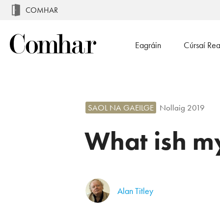
COMHAR
Eagráin
Cúrsaí Re
SAOL NA GAEILGE
Nollaig 2019
What ish m
Alan Titley