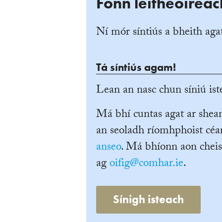
Fonn léitheoireac
Ní mór síntiús a bheith agat
Tá síntiús agam!
Lean an nasc chun síniú iste
Má bhí cuntas agat ar she
an seoladh ríomhphoist céan
anseo
. Má bhíonn aon cheis
ag
oifig@comhar.ie
.
Sínigh isteach