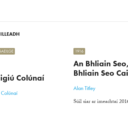
UILLEADH
GAEILGE
1916
An Bhliain Seo
Bhliain Seo Cai
igiú Colúnaí
Alan Titley
 Colúnaí
Súil siar ar imeachtaí 201