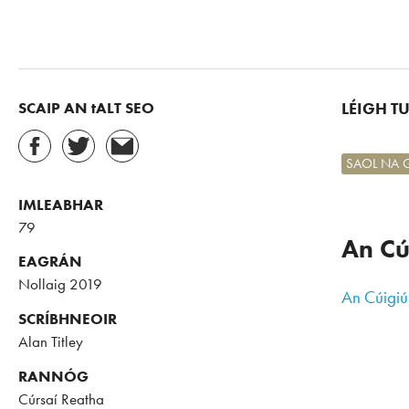
SCAIP AN tALT SEO
LÉIGH T
SAOL NA 
IMLEABHAR
79
An Cú
EAGRÁN
Nollaig 2019
An Cúigiú
SCRÍBHNEOIR
Alan Titley
RANNÓG
Cúrsaí Reatha