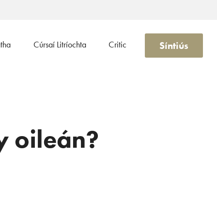
Síntiús
atha
Cúrsaí Litríochta
Critic
y oileán?