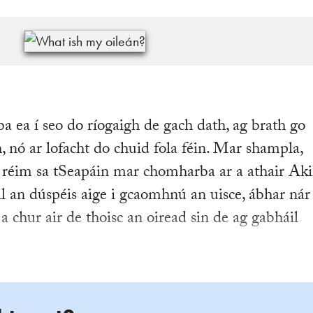
a ea í seo do ríogaigh de gach dath, ag brath go
 nó ar lofacht do chuid fola féin. Mar shampla,
i réim sa tSeapáin mar chomharba ar a athair Aki
fuil an dúspéis aige i gcaomhnú an uisce, ábhar nár
 chur air de thoisc an oiread sin de ag gabháil