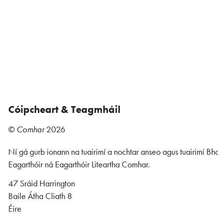
Cóipcheart & Teagmháil
©
Comhar
2026
Ní gá gurb ionann na tuairimí a nochtar anseo agus tuairimí Bho
Eagarthóir ná Eagarthóir Liteartha Comhar.
47 Sráid Harrington
Baile Átha Cliath 8
Éire