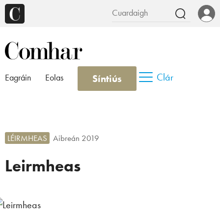
Clár
Síntiús
Eagráin
Eolas
LÉIRMHEAS
Aibreán 2019
Leirmheas