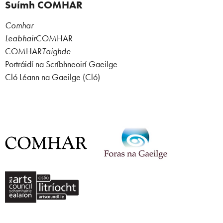
Suímh COMHAR
Comhar
Leabhair
COMHAR
COMHAR
Taighde
Portráidí na Scríbhneoirí Gaeilge
Cló Léann na Gaeilge (Cló)