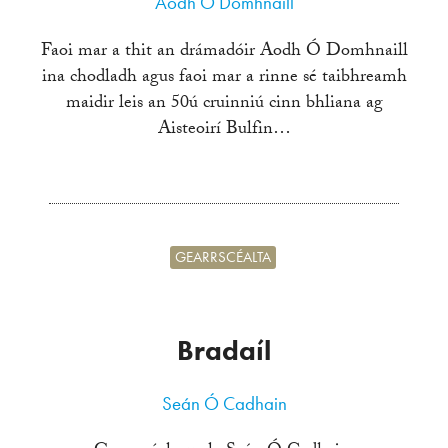
Aodh Ó Domhnaill
Faoi mar a thit an drámadóir Aodh Ó Domhnaill
ina chodladh agus faoi mar a rinne sé taibhreamh
maidir leis an 50ú cruinniú cinn bhliana ag
Aisteoirí Bulfin…
GEARRSCÉALTA
Bradaíl
Seán Ó Cadhain