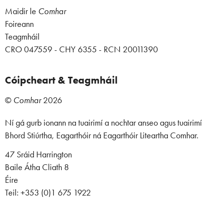
Maidir le
Comhar
Foireann
Teagmháil
CRO 047559 - CHY 6355 - RCN 20011390
Cóipcheart & Teagmháil
©
Comhar
2026
Ní gá gurb ionann na tuairimí a nochtar anseo agus tuairimí
Bhord Stiúrtha, Eagarthóir ná Eagarthóir Liteartha Comhar.
47 Sráid Harrington
Baile Átha Cliath 8
Éire
Teil: +353 (0)1 675 1922