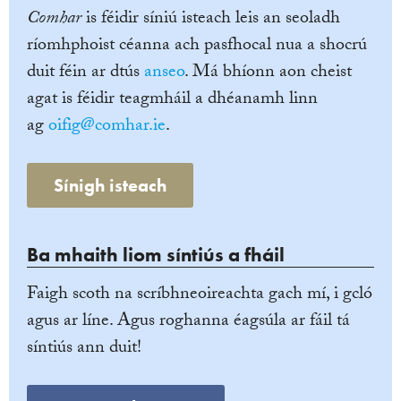
Comhar
is féidir síniú isteach leis an seoladh
ríomhphoist céanna ach pasfhocal nua a shocrú
duit féin ar dtús
anseo
. Má bhíonn aon cheist
agat is féidir teagmháil a dhéanamh linn
ag
oifig@comhar.ie
.
Sínigh isteach
Ba mhaith liom síntiús a fháil
Faigh scoth na scríbhneoireachta gach mí, i gcló
agus ar líne. Agus roghanna éagsúla ar fáil tá
síntiús ann duit!