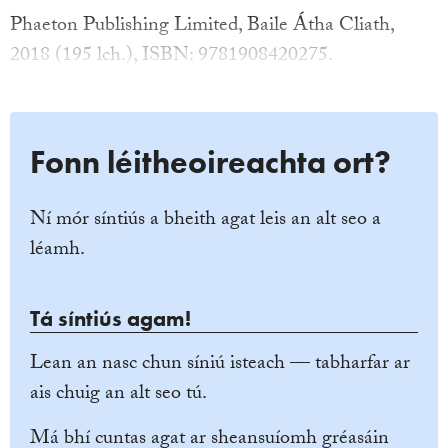
Phaeton Publishing Limited, Baile Átha Cliath,
2018 (195 lch.), ISBN: 9781908420275.
Fonn léitheoireachta ort?
Ní mór síntiús a bheith agat leis an alt seo a
léamh.
Tá síntiús agam!
Lean an nasc chun síniú isteach — tabharfar ar
ais chuig an alt seo tú.
Má bhí cuntas agat ar sheansuíomh gréasáin