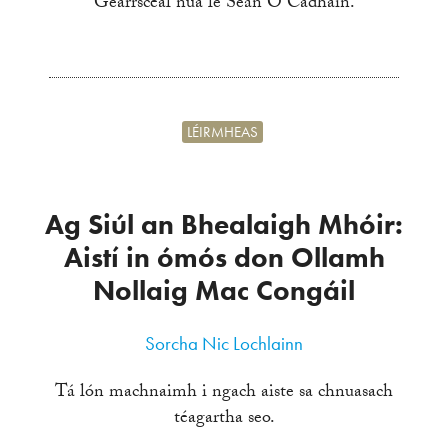
Gearrscéal nua le Seán Ó Cadhain.
LÉIRMHEAS
Ag Siúl an Bhealaigh Mhóir:
Aistí in ómós don Ollamh
Nollaig Mac Congáil
Sorcha Nic Lochlainn
Tá lón machnaimh i ngach aiste sa chnuasach
téagartha seo.