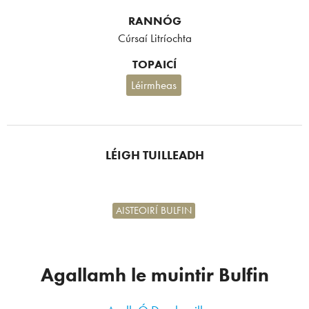
RANNÓG
Cúrsaí Litríochta
TOPAICÍ
Léirmheas
LÉIGH TUILLEADH
AISTEOIRÍ BULFIN
Agallamh le muintir Bulfin