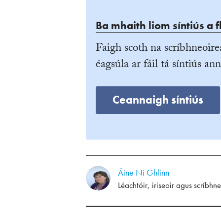
Ba mhaith liom síntiús a f
Faigh scoth na scríbhneoire
éagsúla ar fáil tá síntiús ann
Ceannaigh síntiús
Áine Ní Ghlinn
Léachtóir, iriseoir agus scríbhn