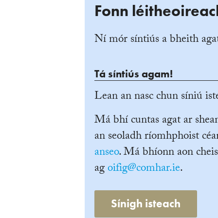
Fonn léitheoireac
Ní mór síntiús a bheith agat
Tá síntiús agam!
Lean an nasc chun síniú iste
Má bhí cuntas agat ar she
an seoladh ríomhphoist céan
anseo
. Má bhíonn aon cheis
ag
oifig@comhar.ie
.
Sínigh isteach