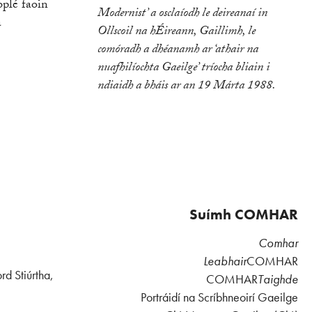
bplé faoin
Modernist’ a osclaíodh le deireanaí in
a
Ollscoil na hÉireann, Gaillimh, le
comóradh a dhéanamh ar ‘athair na
nuafhilíochta Gaeilge’ tríocha bliain i
ndiaidh a bháis ar an 19 Márta 1988.
Suímh COMHAR
Comhar
Leabhair
COMHAR
rd Stiúrtha,
COMHAR
Taighde
Portráidí na Scríbhneoirí Gaeilge