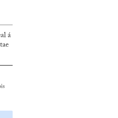
al á
tae
is