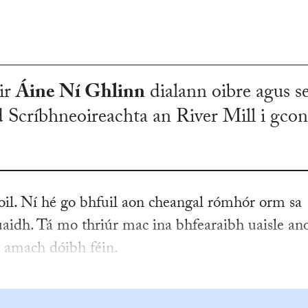
ir
Áine Ní Ghlinn
dialann oibre agus se
d Scríbhneoireachta an River Mill i gcon
oil. Ní hé go bhfuil aon cheangal rómhór orm sa
uaidh. Tá mo thriúr mac ina bhfearaibh uaisle ano
e amach dóibh féin.