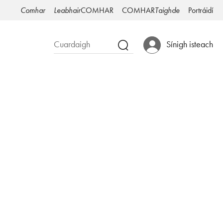
Comhar
Leabhair
COMHAR
COMHAR
Taighde
Portráidí
Sínigh isteach