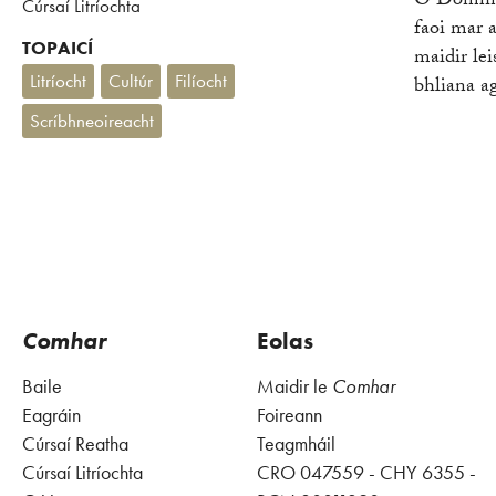
Ó Domhnai
Cúrsaí Litríochta
faoi mar 
TOPAICÍ
maidir lei
Litríocht
Cultúr
Filíocht
bhliana a
Scríbhneoireacht
Comhar
Eolas
Baile
Maidir le
Comhar
Eagráin
Foireann
Cúrsaí Reatha
Teagmháil
Cúrsaí Litríochta
CRO 047559 - CHY 6355 -