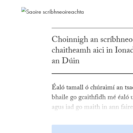
Choinnigh an scríbhneo
chaitheamh aici in Iona
an Dúin
Éaló tamall ó chúraimí an tsa
bhaile go gcaithfidh mé éaló 
agus iad go maith in ann fair