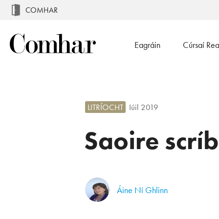
COMHAR
Eagráin
Cúrsaí Re
LITRÍOCHT
Iúil 2019
Saoire scrí
Áine Ní Ghlinn