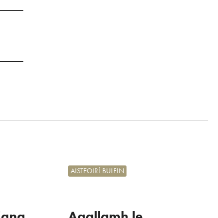
AISTEOIRÍ BULFIN
iana
Agallamh le