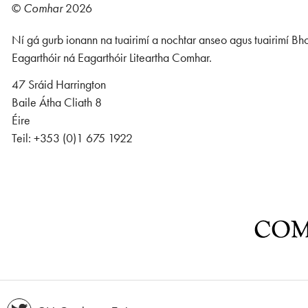
©
Comhar
2026
Ní gá gurb ionann na tuairimí a nochtar anseo agus tuairimí Bho
Eagarthóir ná Eagarthóir Liteartha Comhar.
47 Sráid Harrington
Baile Átha Cliath 8
Éire
Teil: +353 (0)1 675 1922