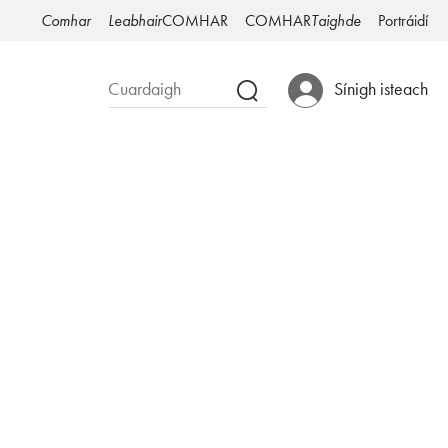
Comhar
Leabhair
COMHAR
COMHAR
Taighde
Portráidí
Sínigh isteach