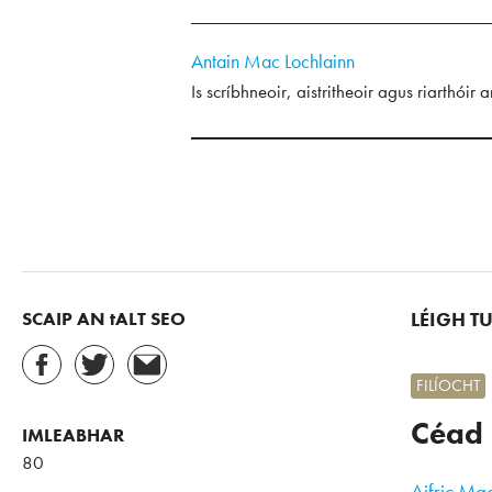
Antain Mac Lochlainn
Is scríbhneoir, aistritheoir agus riarthóir
SCAIP AN tALT SEO
LÉIGH T
FILÍOCHT
Céad 
IMLEABHAR
80
Aifric Ma