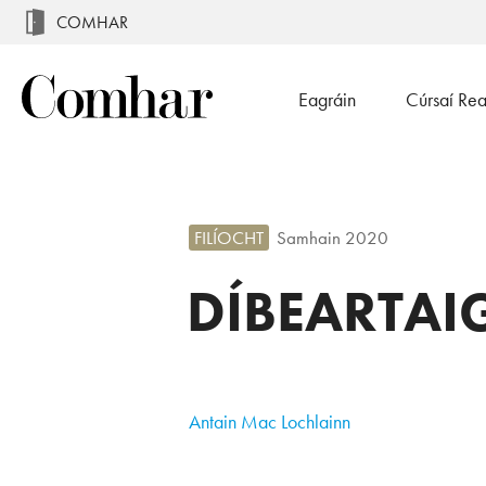
COMHAR
Eagráin
Cúrsaí Re
FILÍOCHT
Samhain 2020
DÍBEARTAI
Antain Mac Lochlainn