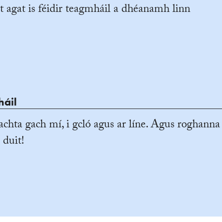
t agat is féidir teagmháil a dhéanamh linn
háil
achta gach mí, i gcló agus ar líne. Agus roghanna
 duit!