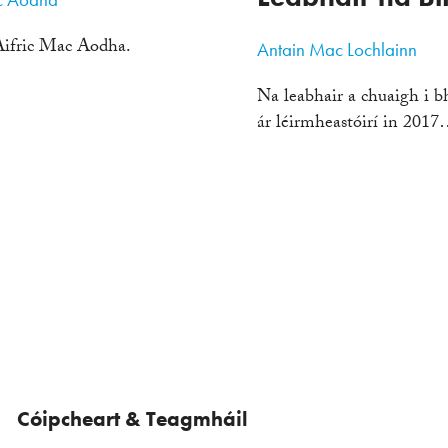
ifric Mac Aodha.
Antain Mac Lochlainn
Na leabhair a chuaigh i 
ár léirmheastóirí in 201
Cóipcheart & Teagmháil