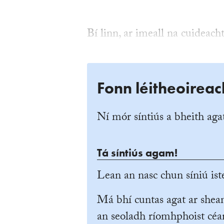
Bí linn, ar imeall na cuideacht
Fonn léitheoireac
Ní mór síntiús a bheith agat
Tá síntiús agam!
Lean an nasc chun síniú iste
Má bhí cuntas agat ar she
an seoladh ríomhphoist céan