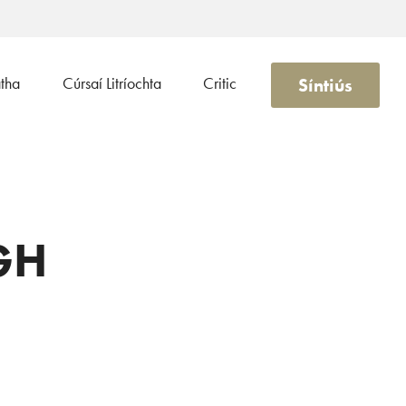
Síntiús
atha
Cúrsaí Litríochta
Critic
GH