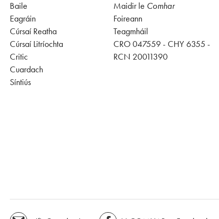
Baile
Maidir le
Comhar
Eagráin
Foireann
Cúrsaí Reatha
Teagmháil
Cúrsaí Litríochta
CRO 047559 - CHY 6355 -
Critic
RCN 20011390
Cuardach
Síntiús