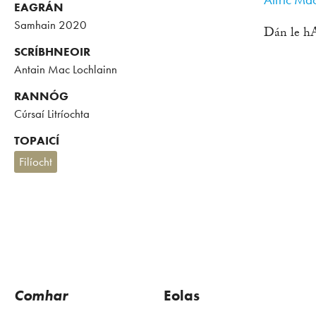
EAGRÁN
Samhain 2020
Dán le hA
SCRÍBHNEOIR
Antain Mac Lochlainn
RANNÓG
Cúrsaí Litríochta
TOPAICÍ
Filíocht
Comhar
Eolas