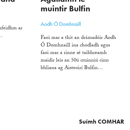
muintir Bulfin
Aodh Ó Domhnaill
bhfeidhm ar
7…
Faoi mar a thit an drámadóir Aodh
Ó Domhnaill ina chodladh agus
faoi mar a rinne sé taibhreamh
maidir leis an 50ú cruinniú cinn
bhliana ag Aisteoirí Bulfin…
Suímh COMHAR