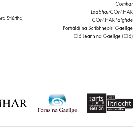
Comhar
Leabhair
COMHAR
rd Stiúrtha,
COMHAR
Taighde
Portráidí na Scríbhneoirí Gaeilge
Cló Léann na Gaeilge (Cló)