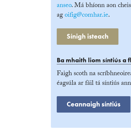
anseo
. Má bhíonn aon cheis
ag
oifig@comhar.ie
.
Sínigh isteach
Ba mhaith liom síntiús a f
Faigh scoth na scríbhneoire
éagsúla ar fáil tá síntiús ann
Ceannaigh síntiús