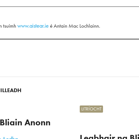
www.aistear.ie
 an tsuímh
é Antain Mac Lochlainn.
UILLEADH
LITRÍOCHT
Bliain Anonn
Leabhair na Bl
c Aodha