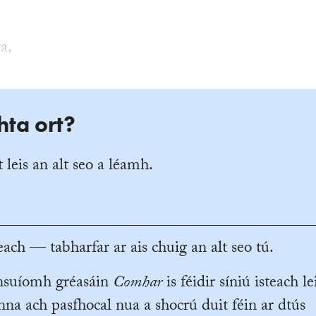
a,
hta ort?
 leis an alt seo a léamh.
ach — tabharfar ar ais chuig an alt seo tú.
ansuíomh gréasáin
Comhar
is féidir síniú isteach le
na ach pasfhocal nua a shocrú duit féin ar dtús