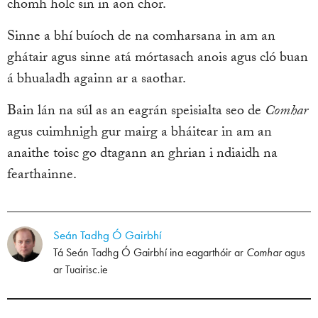
chomh holc sin in aon chor.
Sinne a bhí buíoch de na comharsana in am an
ghátair agus sinne atá mórtasach anois agus cló buan
á bhualadh againn ar a saothar.
Bain lán na súl as an eagrán speisialta seo de
Comhar
agus cuimhnigh gur mairg a bháitear in am an
anaithe toisc go dtagann an ghrian i ndiaidh na
fearthainne.
Seán Tadhg Ó Gairbhí
Tá Seán Tadhg Ó Gairbhí ina eagarthóir ar
Comhar
agus
ar
Tuairisc.ie