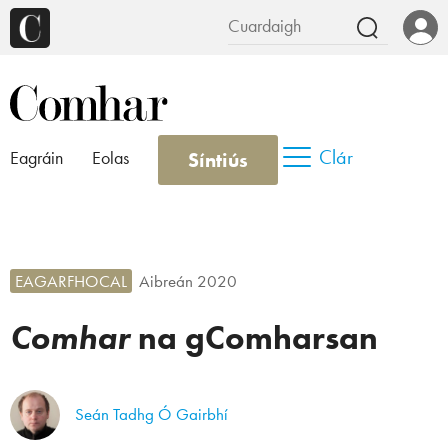
Clár
Síntiús
Eagráin
Eolas
EAGARFHOCAL
Aibreán 2020
Comhar
na gComharsan
Seán Tadhg Ó Gairbhí