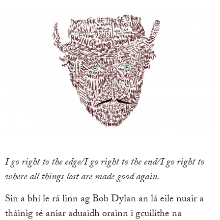
I go right to the edge/I go right to the end/I go right to
where all things lost are made good again.
Sin a bhí le rá linn ag Bob Dylan an lá eile nuair a
tháinig sé aniar aduaidh orainn i gcuilithe na