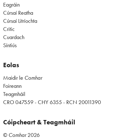
Eagráin
Cúrsaí Reatha
Cúrsaí Litríochta
Critic
Cuardach
Síntiús
Eolas
Maidir le
Comhar
Foireann
Teagmháil
CRO 047559 - CHY 6355 - RCN 20011390
Cóipcheart & Teagmháil
©
Comhar
2026