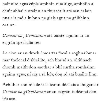
hainnise agus cúpla amhrán nua aige, amhráin a
chuir abhaile orainn an fhuascailt atá san ealaín
nuair is mó a luíonn na glais agus na géibhinn
orainn.
Comhar na gComharsan
atá baiste againn ar an
eagrán speisialta seo.
Le cion ar an droch-imeartas focal a roghnaíomar
mar theideal é siúráilte, ach bhí sé an-oiriúnach
chomh maith don saothar a bhí curtha romhainn
againn agus, ní cás a rá leis, don ré atá buailte linn.
Ach thar aon ní eile is le teann dóchais a thugamar
Comhar na gComharsan
ar an eagrán is déanaí den
iris seo.