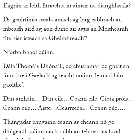
Eagrán ar leith litríochta in aimsir na dianghlasála?
Dá gcuirfimis scéala amach ag lorg cabhrach an
mbeadh aird ag aon duine air agus an Meitheamh
tite ‘siar isteach sa Gheimhreadh’?
Níorbh bhaol dúinn.
Dála Thomáis Dhónaill, do chualamar ‘de gheit an
fonn breá Gaelach’ ag teacht orainn ‘le míobhán
gaoithe’.
Dán amháin… Dán eile…Ceann eile. Giota próis…
Ceann eile… Aiste…Gearrscéal…Ceann eile….
Thángadar chugainn ceann ar cheann nó go
dtuigeadh dúinn nach raibh an t-imeartas focal