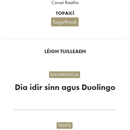
Cúrsaí Reatha
TOPAICÍ
Eagarfhocal
LÉIGH TUILLEADH
EAGARFHOCAL
Dia idir sinn agus Duolingo
TEILIFÍS