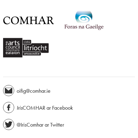
oifig@comhar.ie
Iris
COMHAR ar Facebook
@IrisComhar ar Twitter