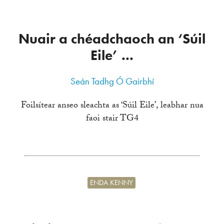
Nuair a chéadchaoch an ‘Súil
Eile’ ...
Seán Tadhg Ó Gairbhí
Foilsítear anseo sleachta as ‘Súil Eile’, leabhar nua
faoi stair TG4
ENDA KENNY