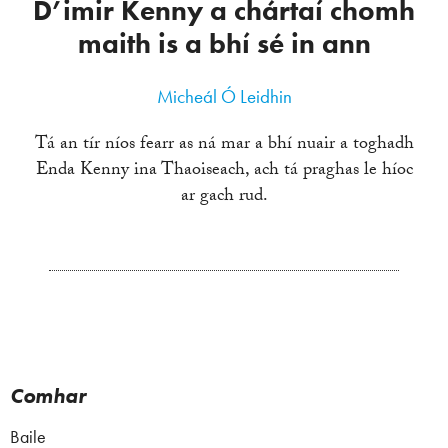
D’imir Kenny a chártaí chomh
maith is a bhí sé in ann
Micheál Ó Leidhin
Tá an tír níos fearr as ná mar a bhí nuair a toghadh
Enda Kenny ina Thaoiseach, ach tá praghas le híoc
ar gach rud.
Comhar
Baile