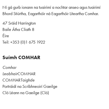
Ní gá gurb ionann na tuairimí a nochtar anseo agus tuairimí
Bhord Stiúrtha, Eagarthóir ná Eagarthóir Liteartha Comhar.
47 Sráid Harrington
Baile Átha Cliath 8
Éire
Teil: +353 (0)1 675 1922
Suímh COMHAR
Comhar
Leabhair
COMHAR
COMHAR
Taighde
Portráidí na Scríbhneoirí Gaeilge
Cló Léann na Gaeilge (Cló)