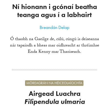
Ní hionann i gcónaí beatha
teanga agus í a labhairt
Breandán Delap
Ó thaobh na Gaeilge de, cúlú, cúngú is deiseanna
nár tapaíodh a bheas mar oidhreacht ar thréimhse
Enda Kenny mar Thaoiseach.
MÓREAGRÁN NA HÉICEOLAÍOCHTA
Airgead Luachra
Filipendula ulmaria