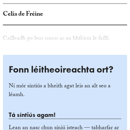
Celia de Fréine
Cailleadh go leor crann ar an bhfeirm le faillí.
Fonn léitheoireachta ort?
Ní mór síntiús a bheith agat leis an alt seo a
léamh.
Tá síntiús agam!
Lean an nasc chun síniú isteach — tabharfar ar