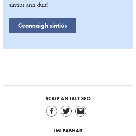
síntiús ann duit!
Ceannaigh síntiús
SCAIP AN tALT SEO
IMLEABHAR