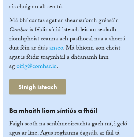
ais chuig an alt seo tú.
Má bhí cuntas agat ar sheansuíomh gréasáin
Comhar
is féidir síniú isteach leis an seoladh
ríomhphoist céanna ach pasfhocal nua a shocrú
duit féin ar dtús
anseo
. Má bhíonn aon cheist
agat is féidir teagmháil a dhéanamh linn
ag
oifig@comhar.ie
.
Sínigh isteach
Ba mhaith liom síntiús a fháil
Faigh scoth na scríbhneoireachta gach mí, i gcló
agus ar líne. Agus roghanna éagsúla ar fáil tá