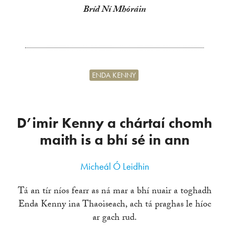
Bríd Ní Mhóráin
ENDA KENNY
D’imir Kenny a chártaí chomh
maith is a bhí sé in ann
Micheál Ó Leidhin
Tá an tír níos fearr as ná mar a bhí nuair a toghadh
Enda Kenny ina Thaoiseach, ach tá praghas le híoc
ar gach rud.