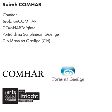
Suímh COMHAR
Comhar
Leabhair
COMHAR
COMHAR
Taighde
Portráidí na Scríbhneoirí Gaeilge
Cló Léann na Gaeilge (Cló)