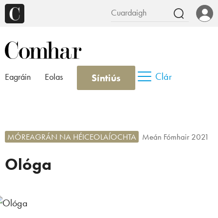
Clár
Síntiús
Eagráin
Eolas
MÓREAGRÁN NA HÉICEOLAÍOCHTA
Meán Fómhair 2021
Ológa