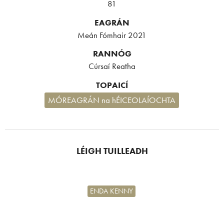
81
EAGRÁN
Meán Fómhair 2021
RANNÓG
Cúrsaí Reatha
TOPAICÍ
MÓREAGRÁN na hÉICEOLAÍOCHTA
LÉIGH TUILLEADH
ENDA KENNY