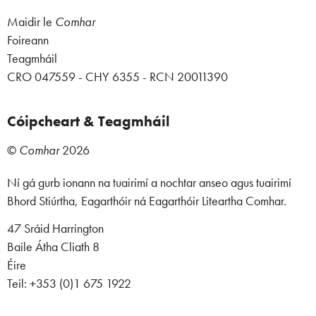
Maidir le
Comhar
Foireann
Teagmháil
CRO 047559 - CHY 6355 - RCN 20011390
Cóipcheart & Teagmháil
©
Comhar
2026
Ní gá gurb ionann na tuairimí a nochtar anseo agus tuairimí
Bhord Stiúrtha, Eagarthóir ná Eagarthóir Liteartha Comhar.
47 Sráid Harrington
Baile Átha Cliath 8
Éire
Teil: +353 (0)1 675 1922