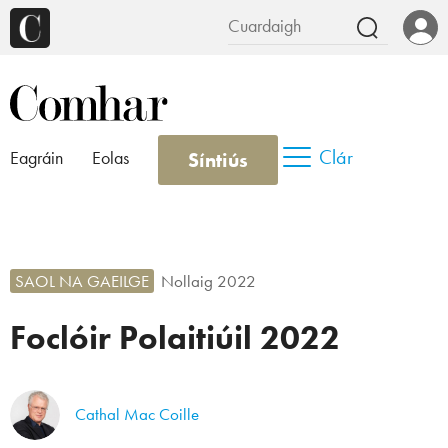
Clár
Síntiús
Eagráin
Eolas
SAOL NA GAEILGE
Nollaig 2022
Foclóir Polaitiúil 2022
Cathal Mac Coille