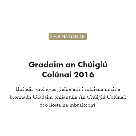
SAOL NA GAEILGE
Gradaim an Chúigiú
Colúnaí 2016
Bhí idir ghol agus gháire arís i mbliana nuair a
bronnadh Gradaim bhliantúla An Chúigiú Colúnaí.
Seo liosta na mbuaiteoirí.