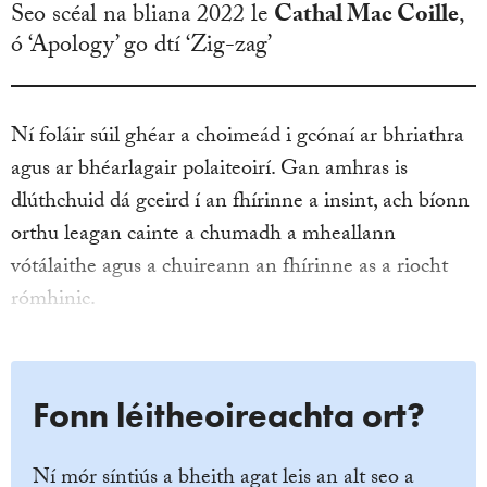
Seo scéal na bliana 2022 le
Cathal Mac Coille
,
ó ‘Apology’ go dtí ‘Zig-zag’
Ní foláir súil ghéar a choimeád i gcónaí ar bhriathra
agus ar bhéarlagair polaiteoirí. Gan amhras is
dlúthchuid dá gceird í an fhírinne a insint, ach bíonn
orthu leagan cainte a chumadh a mheallann
vótálaithe agus a chuireann an fhírinne as a riocht
rómhinic.
Fonn léitheoireachta ort?
Ní mór síntiús a bheith agat leis an alt seo a