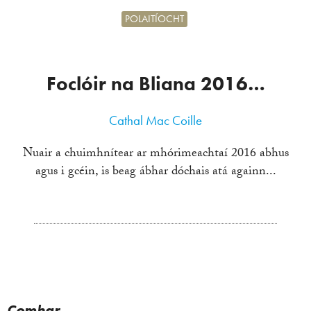
POLAITÍOCHT
Foclóir na Bliana 2016…
Cathal Mac Coille
Nuair a chuimhnítear ar mhórimeachtaí 2016 abhus
agus i gcéin, is beag ábhar dóchais atá againn...
Comhar