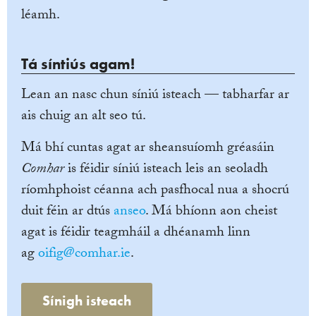
léamh.
Tá síntiús agam!
Lean an nasc chun síniú isteach — tabharfar ar
ais chuig an alt seo tú.
Má bhí cuntas agat ar sheansuíomh gréasáin
Comhar
is féidir síniú isteach leis an seoladh
ríomhphoist céanna ach pasfhocal nua a shocrú
duit féin ar dtús
anseo
. Má bhíonn aon cheist
agat is féidir teagmháil a dhéanamh linn
ag
oifig@comhar.ie
.
Sínigh isteach