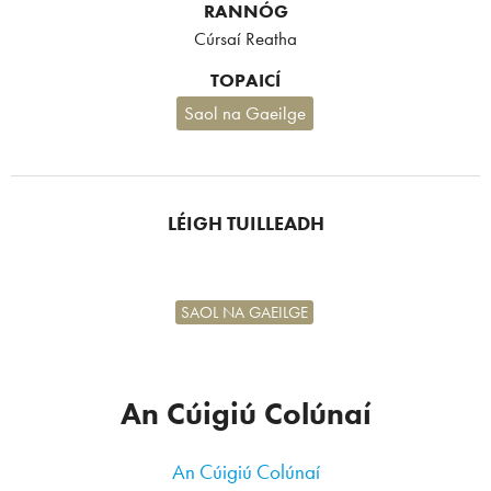
RANNÓG
Cúrsaí Reatha
TOPAICÍ
Saol na Gaeilge
LÉIGH TUILLEADH
SAOL NA GAEILGE
An Cúigiú Colúnaí
An Cúigiú Colúnaí