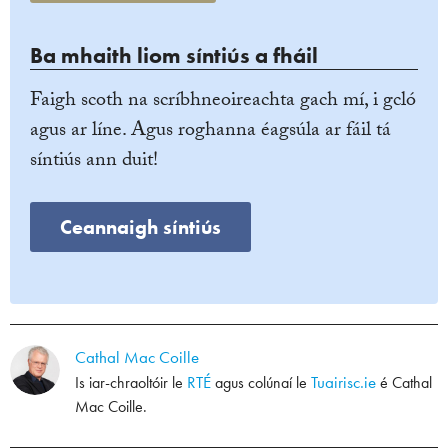
Ba mhaith liom síntiús a fháil
Faigh scoth na scríbhneoireachta gach mí, i gcló
agus ar líne. Agus roghanna éagsúla ar fáil tá
síntiús ann duit!
Ceannaigh síntiús
Cathal Mac Coille
RTÉ
Tuairisc.ie
Is iar-chraoltóir le
agus colúnaí le
é Cathal
Mac Coille.