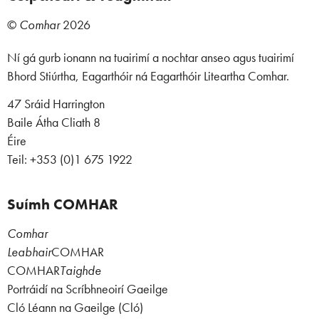
©
Comhar
2026
Ní gá gurb ionann na tuairimí a nochtar anseo agus tuairimí
Bhord Stiúrtha, Eagarthóir ná Eagarthóir Liteartha Comhar.
47 Sráid Harrington
Baile Átha Cliath 8
Éire
Teil: +353 (0)1 675 1922
Suímh COMHAR
Comhar
Leabhair
COMHAR
COMHAR
Taighde
Portráidí na Scríbhneoirí Gaeilge
Cló Léann na Gaeilge (Cló)