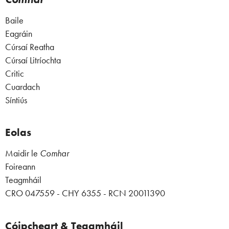
Baile
Eagráin
Cúrsaí Reatha
Cúrsaí Litríochta
Critic
Cuardach
Síntiús
Eolas
Maidir le
Comhar
Foireann
Teagmháil
CRO 047559 - CHY 6355 - RCN 20011390
Cóipcheart & Teagmháil