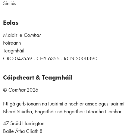
Síntiús
Eolas
Maidir le
Comhar
Foireann
Teagmháil
CRO 047559 - CHY 6355 - RCN 20011390
Cóipcheart & Teagmháil
©
Comhar
2026
Ní gá gurb ionann na tuairimí a nochtar anseo agus tuairimí
Bhord Stiúrtha, Eagarthóir ná Eagarthóir Liteartha Comhar.
47 Sráid Harrington
Baile Átha Cliath 8