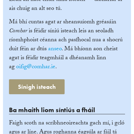
ais chuig an alt seo tú.
Má bhí cuntas agat ar sheansuíomh gréasáin
Comhar
is féidir síniú isteach leis an seoladh
ríomhphoist céanna ach pasfhocal nua a shocrú
duit féin ar dtús
anseo
. Má bhíonn aon cheist
agat is féidir teagmháil a dhéanamh linn
ag
oifig@comhar.ie
.
Sínigh isteach
Ba mhaith liom síntiús a fháil
Faigh scoth na scríbhneoireachta gach mí, i gcló
agus ar líne. Agus roghanna éagsúla ar fáil tá