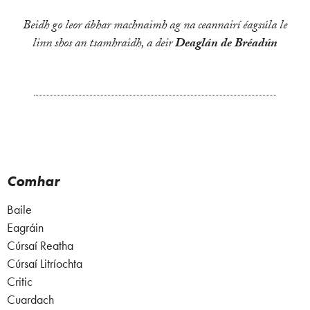
Beidh go leor ábhar machnaimh ag na ceannairí éagsúla le
linn shos an tsamhraidh, a deir
Deaglán de Bréadún
Comhar
Baile
Eagráin
Cúrsaí Reatha
Cúrsaí Litríochta
Critic
Cuardach