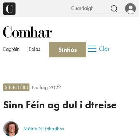
Clár
Síntiús
Eagráin
Eolas
SINN FÉIN
Nollaig 2022
Sinn Féin ag dul i dtreise
Máirín Ní Ghadhra