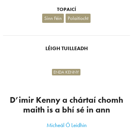
TOPAICÍ
Sinn Féin
Polaitíocht
LÉIGH TUILLEADH
ENDA KENNY
D’imir Kenny a chártaí chomh
maith is a bhí sé in ann
Micheál Ó Leidhin