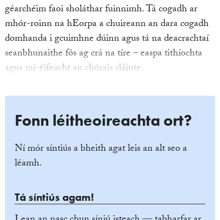
géarchéim faoi sholáthar fuinnimh. Tá cogadh ar
mhór-roinn na hEorpa a chuireann an dara cogadh
domhanda i gcuimhne dúinn agus tá na deacrachtaí
seanbhunaithe fós ag crá na tíre – easpa tithíochta
agus mí-éifeacht an chórais sláinte.
Fonn léitheoireachta ort?
Ní mór síntiús a bheith agat leis an alt seo a
léamh.
Tá síntiús agam!
Lean an nasc chun síniú isteach — tabharfar ar