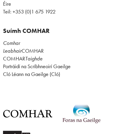
Éire
Teil: +353 (0)1 675 1922
Suímh COMHAR
Comhar
Leabhair
COMHAR
COMHAR
Taighde
Portráidí na Scríbhneoirí Gaeilge
Cló Léann na Gaeilge (Cló)