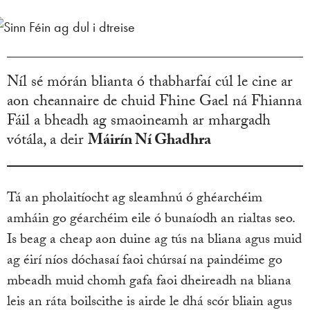
Níl sé mórán blianta ó thabharfaí cúl le cine ar
aon cheannaire de chuid Fhine Gael ná Fhianna
Fáil a bheadh ag smaoineamh ar mhargadh
vótála, a deir
Máirín Ní Ghadhra
Tá an pholaitíocht ag sleamhnú ó ghéarchéim
amháin go géarchéim eile ó bunaíodh an rialtas seo.
Is beag a cheap aon duine ag tús na bliana agus muid
ag éirí níos dóchasaí faoi chúrsaí na paindéime go
mbeadh muid chomh gafa faoi dheireadh na bliana
leis an ráta boilscithe is airde le dhá scór bliain agus