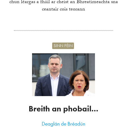
chun léargas a fháil ar cheist an Bhreatimeachta sna
ceantair cois teorann
SINN FÉIN
Breith an phobail…
Deaglán de Bréadún