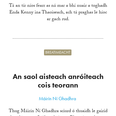
Tá an tír níos fearr as ná mar a bhí nuair a toghadh
Enda Kenny ina Thaoiseach, ach tá praghas le híoc
ar gach rud.
BREATIMEACHT
An saol aisteach anróiteach
cois teorann
Máirín Ní Ghadhra
Thug Máirín Ní Ghadhra sciurd ó thuaidh le gairid