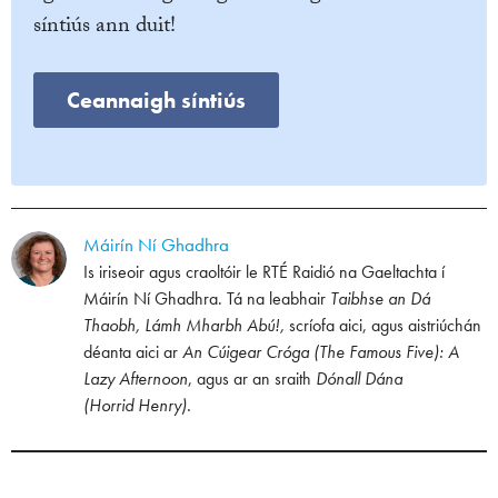
síntiús ann duit!
Ceannaigh síntiús
Máirín Ní Ghadhra
Is iriseoir agus craoltóir le RTÉ Raidió na Gaeltachta í
Máirín Ní Ghadhra. Tá na leabhair
Taibhse an Dá
Thaobh, Lámh Mharbh Abú!,
scríofa aici, agus aistriúchán
déanta aici ar
An Cúigear Cróga (The Famous Five): A
Lazy Afternoon
, agus ar an sraith
Dónall Dána
(Horrid Henry).