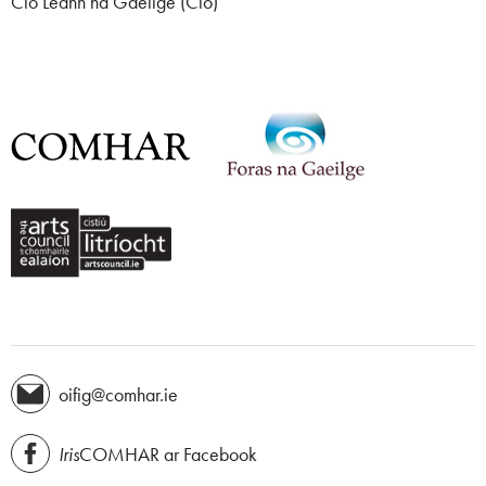
Cló Léann na Gaeilge (Cló)
oifig@comhar.ie
Iris
COMHAR ar Facebook