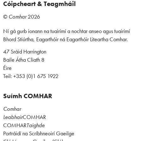
Cóipcheart & Teagmháil
©
Comhar
2026
Ní gá gurb ionann na tuairimí a nochtar anseo agus tuairimí
Bhord Stiúrtha, Eagarthóir ná Eagarthóir Liteartha Comhar.
47 Sráid Harrington
Baile Átha Cliath 8
Éire
Teil: +353 (0)1 675 1922
Suímh COMHAR
Comhar
Leabhair
COMHAR
COMHAR
Taighde
Portráidí na Scríbhneoirí Gaeilge