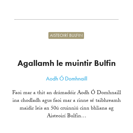
AISTEOIRÍ BULFIN
Agallamh le muintir Bulfin
Aodh Ó Domhnaill
Faoi mar a thit an drámadóir Aodh Ó Domhnaill
ina chodladh agus faoi mar a rinne sé taibhreamh
maidir leis an 50ú cruinniú cinn bhliana ag
Aisteoirí Bulfin…