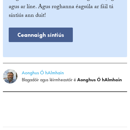
agus ar líne. Agus roghanna éagsúla ar fáil tá
síntiús ann duit!
Ceannaigh síntiús
Aonghus Ó hAlmhain
Blagadóir agus léirmheastóir é
Aonghus Ó hAlmhain