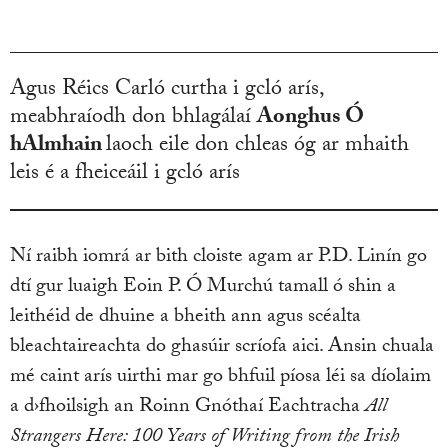
Agus Réics Carló curtha i gcló arís,
meabhraíodh don bhlagálaí
Aonghus Ó
hAlmhain
laoch eile don chleas óg ar mhaith
leis é a fheiceáil i gcló arís
Ní raibh iomrá ar bith cloiste agam ar P.D. Linín go
dtí gur luaigh Eoin P. Ó Murchú tamall ó shin a
leithéid de dhuine a bheith ann agus scéalta
bleachtaireachta do ghasúir scríofa aici. Ansin chuala
mé caint arís uirthi mar go bhfuil píosa léi sa díolaim
a d›fhoilsigh an Roinn Gnóthaí Eachtracha
All
Strangers Here: 100 Years of Writing from the Irish