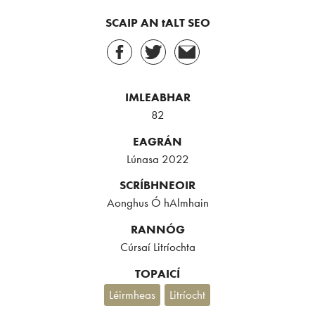
SCAIP AN tALT SEO
IMLEABHAR
82
EAGRÁN
Lúnasa 2022
SCRÍBHNEOIR
Aonghus Ó hAlmhain
RANNÓG
Cúrsaí Litríochta
TOPAICÍ
Léirmheas
Litríocht