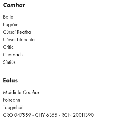
Comhar
Baile
Eagráin
Cúrsaí Reatha
Cúrsaí Litríochta
Critic
Cuardach
Síntiús
Eolas
Maidir le
Comhar
Foireann
Teagmháil
CRO 047559 - CHY 6355 - RCN 20011390