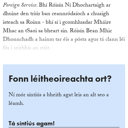
Foreign Service
. Bhí Róisín Ní Dhochartaigh ar
dhuine den triúr ban ceannródaíoch a chuaigh
isteach sa Roinn - bhí sí i gcomhluadar Mháire
Mhac an tSaoi sa bheart sin. Róisín Bean Mhic
Dhonnchadh a hainm tar éis a pósta agus tá clann léi
fós i seirbhís an stáit.
Fonn léitheoireachta ort?
Ní mór síntiús a bheith agat leis an alt seo a
léamh.
Tá síntiús agam!