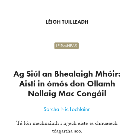
LÉIGH TUILLEADH
LÉIRMHEAS
Ag Siúl an Bhealaigh Mhóir:
Aistí in ómós don Ollamh
Nollaig Mac Congáil
Sorcha Nic Lochlainn
Tá lón machnaimh i ngach aiste sa chnuasach
téagartha seo.