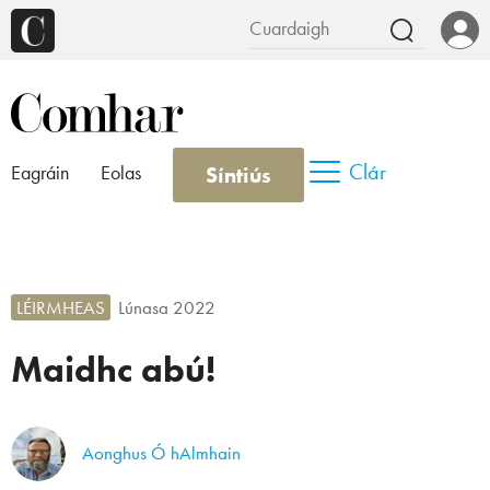
Clár
Síntiús
Eagráin
Eolas
LÉIRMHEAS
Lúnasa 2022
Maidhc abú!
Aonghus Ó hAlmhain