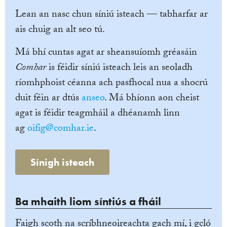
Lean an nasc chun síniú isteach — tabharfar ar
ais chuig an alt seo tú.
Má bhí cuntas agat ar sheansuíomh gréasáin
Comhar
is féidir síniú isteach leis an seoladh
ríomhphoist céanna ach pasfhocal nua a shocrú
duit féin ar dtús
anseo
. Má bhíonn aon cheist
agat is féidir teagmháil a dhéanamh linn
ag
oifig@comhar.ie
.
Sínigh isteach
Ba mhaith liom síntiús a fháil
Faigh scoth na scríbhneoireachta gach mí, i gcló