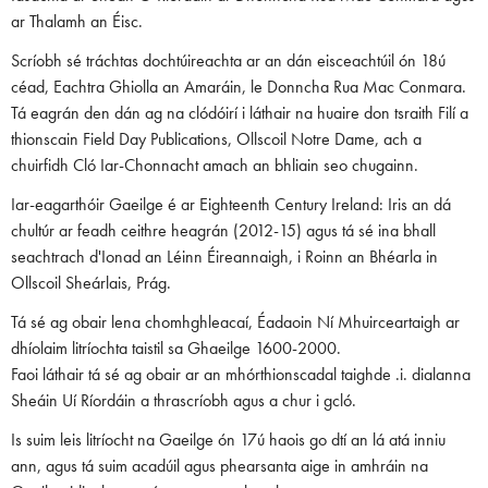
ar Thalamh an Éisc.
Scríobh sé tráchtas dochtúireachta ar an dán eisceachtúil ón 18ú
céad, Eachtra Ghiolla an Amaráin, le Donncha Rua Mac Conmara.
Tá eagrán den dán ag na clódóirí i láthair na huaire don tsraith Filí a
thionscain Field Day Publications, Ollscoil Notre Dame, ach a
chuirfidh Cló Iar-Chonnacht amach an bhliain seo chugainn.
Iar-eagarthóir Gaeilge é ar Eighteenth Century Ireland: Iris an dá
chultúr ar feadh ceithre heagrán (2012-15) agus tá sé ina bhall
seachtrach d'Ionad an Léinn Éireannaigh, i Roinn an Bhéarla in
Ollscoil Sheárlais, Prág.
Tá sé ag obair lena chomhghleacaí, Éadaoin Ní Mhuirceartaigh ar
dhíolaim litríochta taistil sa Ghaeilge 1600-2000.
Faoi láthair tá sé ag obair ar an mhórthionscadal taighde .i. dialanna
Sheáin Uí Ríordáin a thrascríobh agus a chur i gcló.
Is suim leis litríocht na Gaeilge ón 17ú haois go dtí an lá atá inniu
ann, agus tá suim acadúil agus phearsanta aige in amhráin na