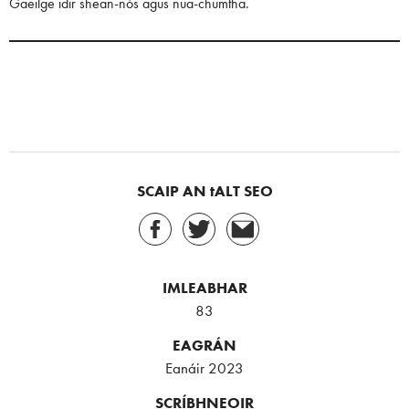
Gaeilge idir shean-nós agus nua-chumtha.
SCAIP AN tALT SEO
IMLEABHAR
83
EAGRÁN
Eanáir 2023
SCRÍBHNEOIR