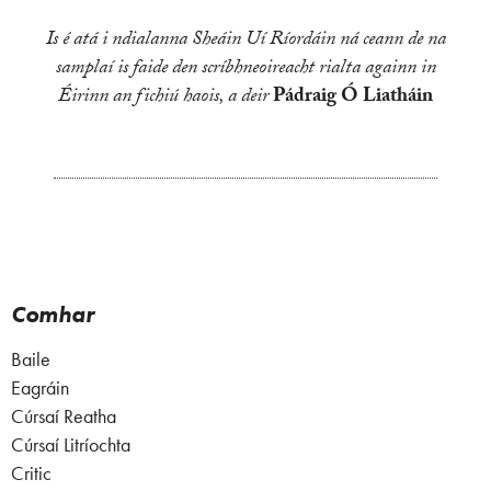
Is é atá i ndialanna Sheáin Uí Ríordáin ná ceann de na
samplaí is faide den scríbhneoireacht rialta againn in
Éirinn an fichiú haois, a deir
Pádraig Ó Liatháin
Comhar
Baile
Eagráin
Cúrsaí Reatha
Cúrsaí Litríochta
Critic