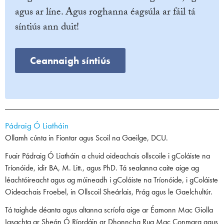
agus ar líne. Agus roghanna éagsúla ar fáil tá
síntiús ann duit!
Ceannaigh síntiús
Pádraig Ó Liatháin
Ollamh cúnta in Fiontar agus Scoil na Gaeilge, DCU.
Fuair Pádraig Ó Liatháin a chuid oideachais ollscoile i gColáiste na
Tríonóide, idir BA, M. Litt., agus PhD. Tá sealanna caite aige ag
léachtóireacht agus ag múineadh i gColáiste na Tríonóide, i gColáiste
Oideachais Froebel, in Ollscoil Sheárlais, Prág agus le Gaelchultúr.
Tá taighde déanta agus altanna scríofa aige ar Éamonn Mac Giolla
Iasachta ar Sheán Ó Ríordáin ar Dhonncha Rua Mac Conmara agus