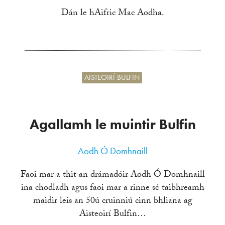
Dán le hAifric Mac Aodha.
AISTEOIRÍ BULFIN
Agallamh le muintir Bulfin
Aodh Ó Domhnaill
Faoi mar a thit an drámadóir Aodh Ó Domhnaill
ina chodladh agus faoi mar a rinne sé taibhreamh
maidir leis an 50ú cruinniú cinn bhliana ag
Aisteoirí Bulfin…