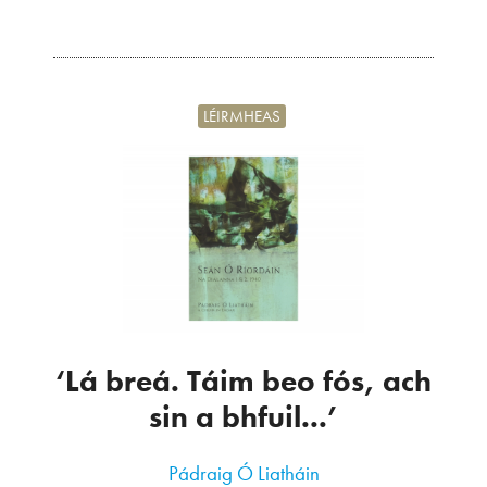
LÉIRMHEAS
‘Lá breá. Táim beo fós, ach
sin a bhfuil...’
Pádraig Ó Liatháin