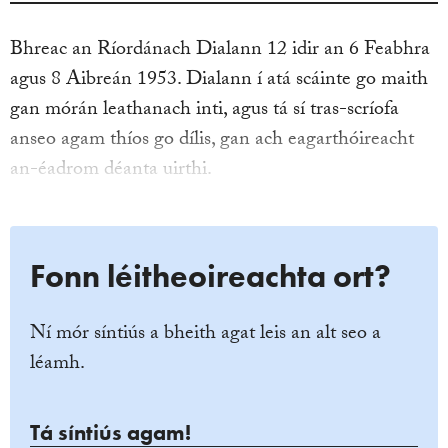
Bhreac an Ríordánach Dialann 12 idir an 6 Feabhra
agus 8 Aibreán 1953. Dialann í atá scáinte go maith
gan mórán leathanach inti, agus tá sí tras-scríofa
anseo agam thíos go dílis, gan ach eagarthóireacht
an-éadrom déanta uirthi.
Fonn léitheoireachta ort?
Ní mór síntiús a bheith agat leis an alt seo a
léamh.
Tá síntiús agam!