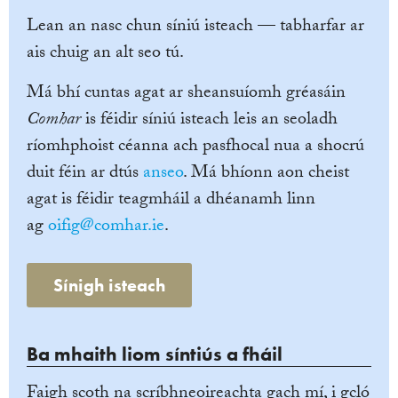
Lean an nasc chun síniú isteach — tabharfar ar
ais chuig an alt seo tú.
Má bhí cuntas agat ar sheansuíomh gréasáin
Comhar
is féidir síniú isteach leis an seoladh
ríomhphoist céanna ach pasfhocal nua a shocrú
duit féin ar dtús
anseo
. Má bhíonn aon cheist
agat is féidir teagmháil a dhéanamh linn
ag
oifig@comhar.ie
.
Sínigh isteach
Ba mhaith liom síntiús a fháil
Faigh scoth na scríbhneoireachta gach mí, i gcló