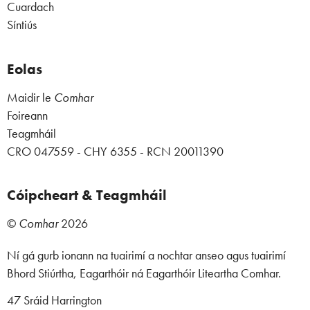
Cuardach
Síntiús
Eolas
Maidir le
Comhar
Foireann
Teagmháil
CRO 047559 - CHY 6355 - RCN 20011390
Cóipcheart & Teagmháil
©
Comhar
2026
Ní gá gurb ionann na tuairimí a nochtar anseo agus tuairimí
Bhord Stiúrtha, Eagarthóir ná Eagarthóir Liteartha Comhar.
47 Sráid Harrington