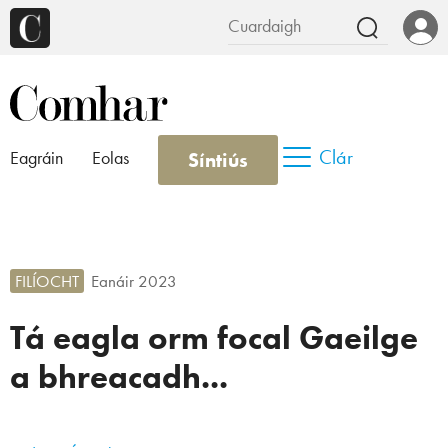
Clár
Síntiús
Eagráin
Eolas
FILÍOCHT
Eanáir 2023
Tá eagla orm focal Gaeilge
a bhreacadh...