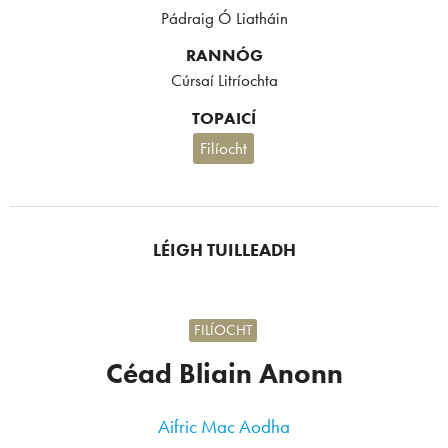
Pádraig Ó Liatháin
RANNÓG
Cúrsaí Litríochta
TOPAICÍ
Filíocht
LÉIGH TUILLEADH
FILÍOCHT
Céad Bliain Anonn
Aifric Mac Aodha