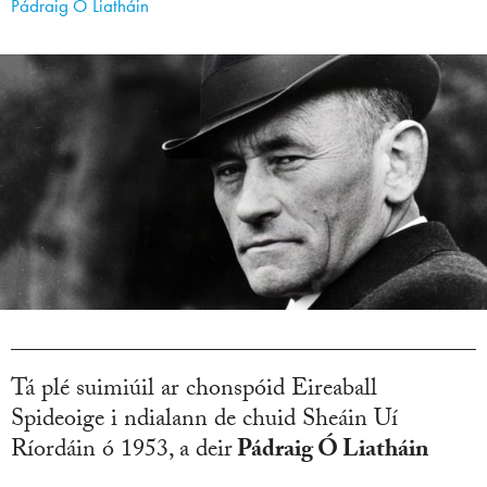
Pádraig Ó Liatháin
Tá plé suimiúil ar chonspóid Eireaball
Spideoige i ndialann de chuid Sheáin Uí
Ríordáin ó 1953, a deir
Pádraig Ó Liatháin