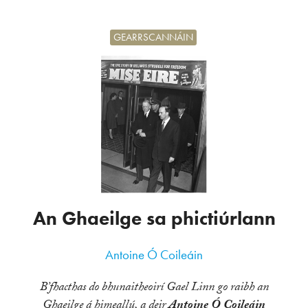
GEARRSCANNÁIN
An Ghaeilge sa phictiúrlann
Antoine Ó Coileáin
B’fhacthas do bhunaitheoirí Gael Linn go raibh an
Ghaeilge á himeallú, a deir
Antoine Ó Coileáin