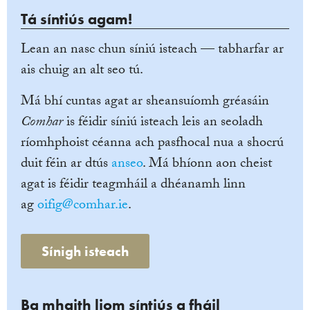
Tá síntiús agam!
Lean an nasc chun síniú isteach — tabharfar ar
ais chuig an alt seo tú.
Má bhí cuntas agat ar sheansuíomh gréasáin
Comhar
is féidir síniú isteach leis an seoladh
ríomhphoist céanna ach pasfhocal nua a shocrú
duit féin ar dtús
anseo
. Má bhíonn aon cheist
agat is féidir teagmháil a dhéanamh linn
ag
oifig@comhar.ie
.
Sínigh isteach
Ba mhaith liom síntiús a fháil