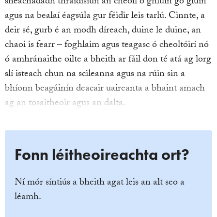
sheachadadh thraidisiún an cheoil ó ghlúin go glúin
agus na bealaí éagsúla gur féidir leis tarlú. Cinnte, a
deir sé, gurb é an modh díreach, duine le duine, an
chaoi is fearr – foghlaim agus teagasc ó cheoltóirí nó
ó amhránaithe oilte a bheith ar fáil don té atá ag lorg
slí isteach chun na scileanna agus na rúin sin a
bhíonn beagáinín deacair uaireanta a bhaint amach
ag an tosaitheoir agus an dalta.
Fonn léitheoireachta ort?
Ní mór síntiús a bheith agat leis an alt seo a
léamh.