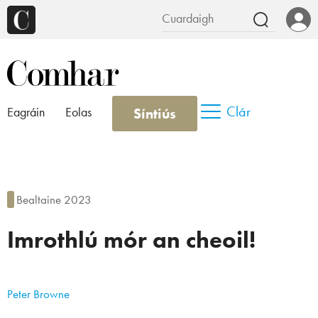
Clár
Síntiús
Eagráin
Eolas
Bealtaine 2023
Imrothlú mór an cheoil!
Peter Browne