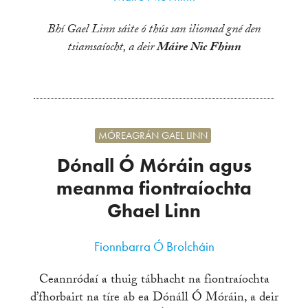
Bhí Gael Linn sáite ó thús san iliomad gné den
tsiamsaíocht, a deir
Máire Nic Fhinn
MÓREAGRÁN GAEL LINN
Dónall Ó Móráin agus
meanma fiontraíochta
Ghael Linn
Fionnbarra Ó Brolcháin
Ceannródaí a thuig tábhacht na fiontraíochta
d’fhorbairt na tíre ab ea Dónáll Ó Móráin, a deir