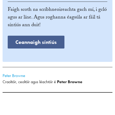
Faigh scoth na scríbhneoireachta gach mí, i gcló
agus ar líne. Agus roghanna éagsúla ar fáil tá
síntiús ann duit!
Ceannaigh síntiús
Peter Browne
Craoltóir, ceoltóir agus léachtóir é
Peter Browne