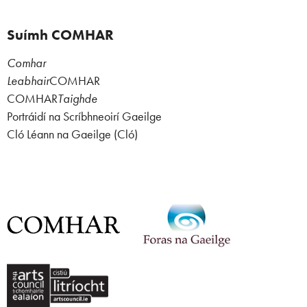
Suímh COMHAR
Comhar
Leabhair
COMHAR
COMHAR
Taighde
Portráidí na Scríbhneoirí Gaeilge
Cló Léann na Gaeilge (Cló)