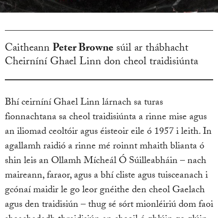
Caitheann
Peter Browne
súil ar thábhacht
Cheirníní Ghael Linn don cheol traidisiúnta
Bhí ceirníní Ghael Linn lárnach sa turas
fionnachtana sa cheol traidisiúnta a rinne mise agus
an iliomad ceoltóir agus éisteoir eile ó 1957 i leith. In
agallamh raidió a rinne mé roinnt mhaith blianta ó
shin leis an Ollamh Mícheál Ó Súilleabháin – nach
maireann, faraor, agus a bhí cliste agus tuisceanach i
gcónaí maidir le go leor gnéithe den cheol Gaelach
agus den traidisiún – thug sé sórt mionléiriú dom faoi