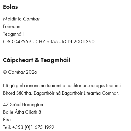
Eolas
Maidir le
Comhar
Foireann
Teagmháil
CRO 047559 - CHY 6355 - RCN 20011390
Cóipcheart & Teagmháil
©
Comhar
2026
Ní gá gurb ionann na tuairimí a nochtar anseo agus tuairimí
Bhord Stiúrtha, Eagarthóir ná Eagarthóir Liteartha Comhar.
47 Sráid Harrington
Baile Átha Cliath 8
Éire
Teil: +353 (0)1 675 1922