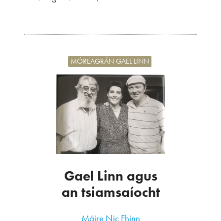
MÓREAGRÁN GAEL LINN
Gael Linn agus
an tsiamsaíocht
Máire Nic Fhinn