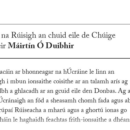
 na Rúisigh an chuid eile de Chúige
eir
Máirtín Ó Duibhir
úracáin ar bhonneagar na hÚcráine le linn an
 i mbun ionsaithe coisithe ar an talamh arís ag
lbh a ghlacadh ar an gcuid eile den Donbas. Ag 
hÚcránaigh an fód a sheasamh chomh fada agus a
trúpaí Rúiseacha a mharú agus a ghortú ionas go
in le haghaidh feachtas frith-ionsaithe a dhé