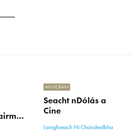
AN ÚCRÁIN
Seacht nDólás a
Cine
airm...
Laoighseach Ní Choisdealbha