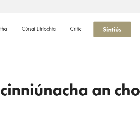
Síntiús
atha
Cúrsaí Litríochta
Critic
cinniúnacha an ch