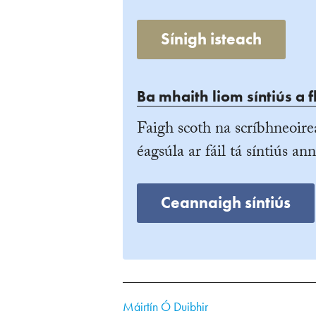
Sínigh isteach
Ba mhaith liom síntiús a f
Faigh scoth na scríbhneoire
éagsúla ar fáil tá síntiús ann
Ceannaigh síntiús
Máirtín Ó Duibhir