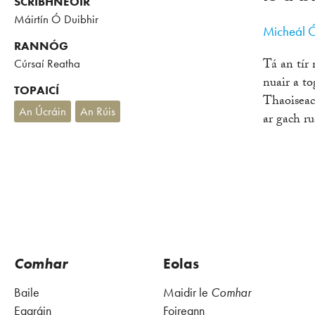
SCRÍBHNEOIR
Máirtín Ó Duibhir
Micheál Ó
RANNÓG
Tá an tír 
Cúrsaí Reatha
nuair a t
TOPAICÍ
Thaoiseach
An Úcráin
An Rúis
ar gach ru
Comhar
Eolas
Baile
Maidir le
Comhar
Eagráin
Foireann