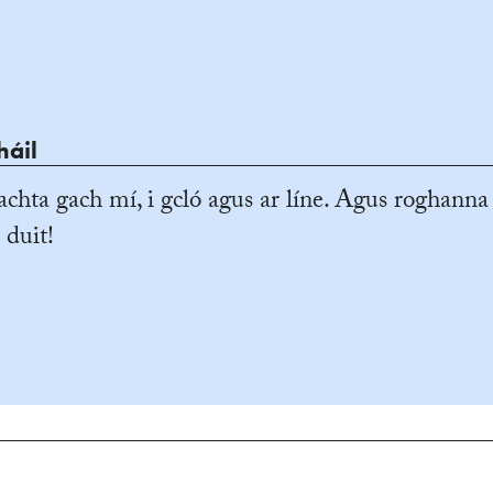
háil
achta gach mí, i gcló agus ar líne. Agus roghanna
 duit!