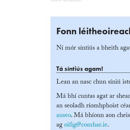
níos déanaí.
Fonn léitheoireac
Ní mór síntiús a bheith agat
Tá síntiús agam!
Lean an nasc chun síniú iste
Má bhí cuntas agat ar she
an seoladh ríomhphoist céan
anseo
. Má bhíonn aon cheis
ag
oifig@comhar.ie
.