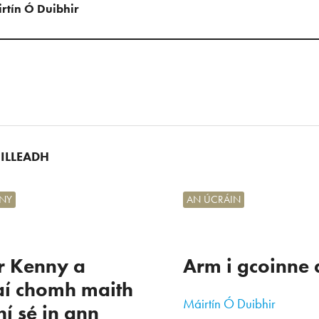
rtín Ó Duibhir
UILLEADH
NY
AN ÚCRÁIN
r Kenny a
Arm i gcoinne 
aí chomh maith
Máirtín Ó Duibhir
hí sé in ann