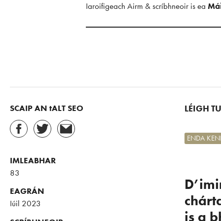
Iaroifigeach Airm & scríbhneoir is ea
Mái
SCAIP AN tALT SEO
LÉIGH T
ENDA KEN
IMLEABHAR
83
D’imi
EAGRÁN
chárt
Iúil 2023
is a b