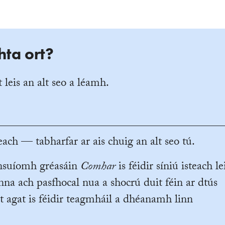
hta ort?
 leis an alt seo a léamh.
ach — tabharfar ar ais chuig an alt seo tú.
ansuíomh gréasáin
Comhar
is féidir síniú isteach le
na ach pasfhocal nua a shocrú duit féin ar dtús
t agat is féidir teagmháil a dhéanamh linn