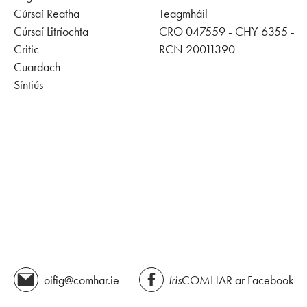
Cúrsaí Reatha
Teagmháil
Cúrsaí Litríochta
CRO 047559 - CHY 6355 -
Critic
RCN 20011390
Cuardach
Síntiús
oifig@comhar.ie
Iris
COMHAR ar Facebook