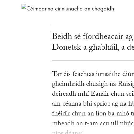
Beidh sé fíordheacair ag
Donetsk a ghabháil, a d
Tar éis feachtas ionsaithe di
gheimhridh chuaigh na Rúisigh
deireadh mhí Eanáir chun sei
am céanna bhí sprioc ag na 
fhéidir chun an líon ba mhó 
mbeadh an t-am acu ullmhúchá