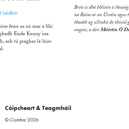
Breis is dhá bhliain ó thosai
 Leidhin
na Rúise ar an Úcráin agus 
thaobh ag ullmhú do throid 
níos fearr as ná mar a bhí
angair, a deir
Máirtín Ó Du
oghadh Enda Kenny ina
, ach tá praghas le híoc
d.
Cóipcheart & Teagmháil
©
Comhar
2026