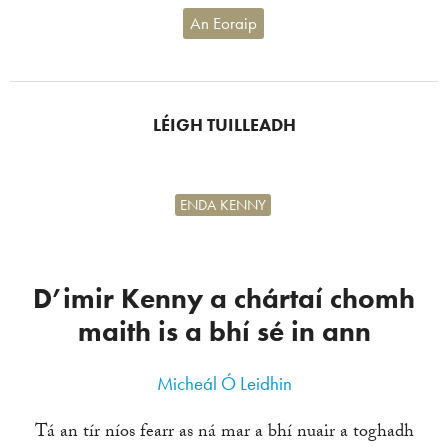
An Eoraip
LÉIGH TUILLEADH
ENDA KENNY
D’imir Kenny a chártaí chomh
maith is a bhí sé in ann
Micheál Ó Leidhin
Tá an tír níos fearr as ná mar a bhí nuair a toghadh