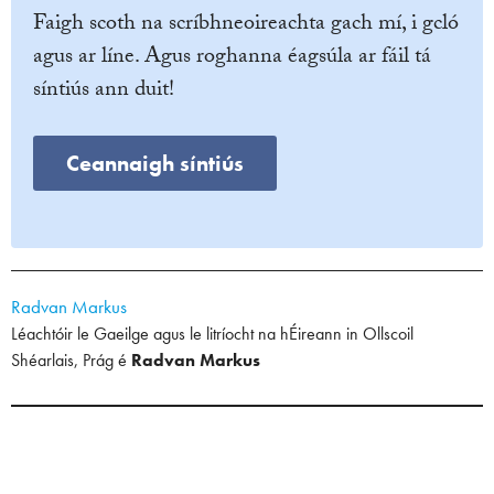
Faigh scoth na scríbhneoireachta gach mí, i gcló
agus ar líne. Agus roghanna éagsúla ar fáil tá
síntiús ann duit!
Ceannaigh síntiús
Radvan Markus
Léachtóir le Gaeilge agus le litríocht na hÉireann in Ollscoil
Shéarlais, Prág é
Radvan Markus