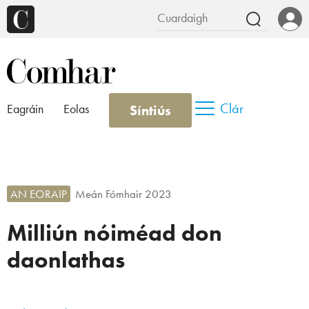
Clár
Síntiús
Eagráin
Eolas
AN EORAIP
Meán Fómhair 2023
Milliún nóiméad don
daonlathas