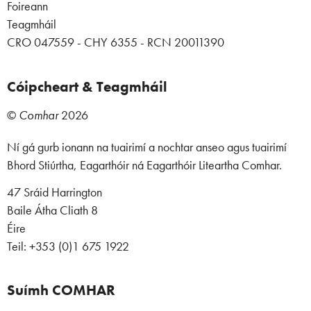
Foireann
Teagmháil
CRO 047559 - CHY 6355 - RCN 20011390
Cóipcheart & Teagmháil
©
Comhar
2026
Ní gá gurb ionann na tuairimí a nochtar anseo agus tuairimí
Bhord Stiúrtha, Eagarthóir ná Eagarthóir Liteartha Comhar.
47 Sráid Harrington
Baile Átha Cliath 8
Éire
Teil: +353 (0)1 675 1922
Suímh COMHAR