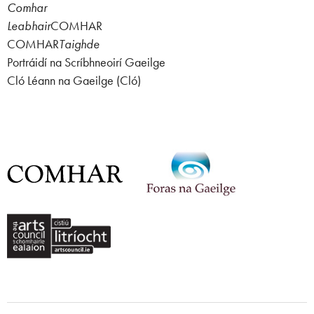
Comhar
Leabhair
COMHAR
COMHAR
Taighde
Portráidí na Scríbhneoirí Gaeilge
Cló Léann na Gaeilge (Cló)