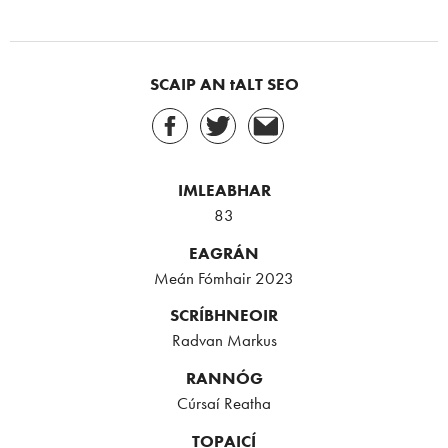
SCAIP AN tALT SEO
IMLEABHAR
83
EAGRÁN
Meán Fómhair 2023
SCRÍBHNEOIR
Radvan Markus
RANNÓG
Cúrsaí Reatha
TOPAICÍ