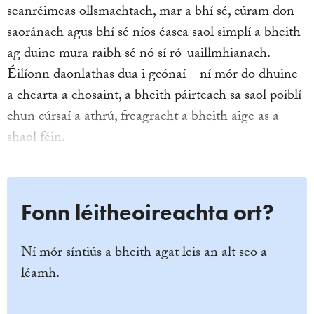
seanréimeas ollsmachtach, mar a bhí sé, cúram don
saoránach agus bhí sé níos éasca saol simplí a bheith
ag duine mura raibh sé nó sí ró-uaillmhianach.
Éilíonn daonlathas dua i gcónaí – ní mór do dhuine
a chearta a chosaint, a bheith páirteach sa saol poiblí
chun cúrsaí a athrú, freagracht a bheith aige as a
shaol féin.
Fonn léitheoireachta ort?
Ní mór síntiús a bheith agat leis an alt seo a
léamh.