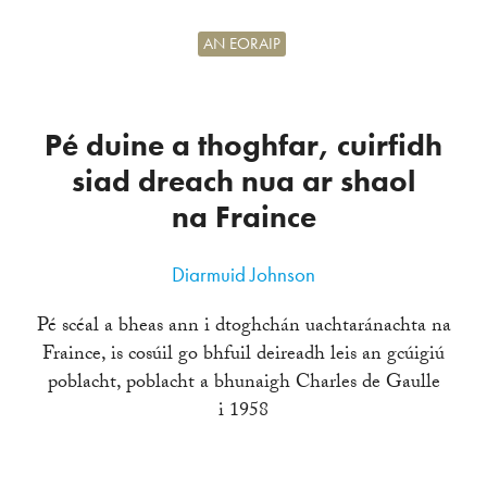
AN EORAIP
Pé duine a thoghfar, cuirfidh
siad dreach nua ar shaol
na Fraince
Diarmuid Johnson
Pé scéal a bheas ann i dtoghchán uachtaránachta na
Fraince, is cosúil go bhfuil deireadh leis an gcúigiú
poblacht, poblacht a bhunaigh Charles de Gaulle
i 1958