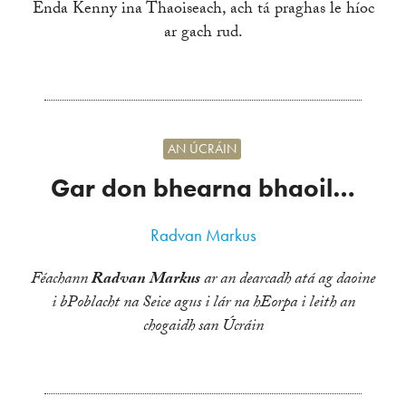
Enda Kenny ina Thaoiseach, ach tá praghas le híoc
ar gach rud.
AN ÚCRÁIN
Gar don bhearna bhaoil…
Radvan Markus
Féachann
Radvan Markus
ar an dearcadh atá ag daoine
i bPoblacht na Seice agus i lár na hEorpa i leith an
chogaidh san Úcráin