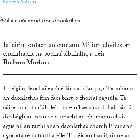
Radvan Markus
Is léiriú iontach an cumann Milion chvilek ar
chumhacht na sochaí sibhialta, a deir
Radvan Markus
Is réigiún leochaileach é lár na hEorpa, áit a mbíonn
an daonlathas féin faoi bhrú ó fhórsaí éagsúla. Tá
cúiseanna stairiúla leis sin – níl sé chomh fada sin ó
d’éalaigh an ceantar ó smacht an chumannachais
agus níl an taithí ar an daonlathas chomh láidir ann
agus atá sé i dtíortha eile. Tar éis an tsaoil, rinne an