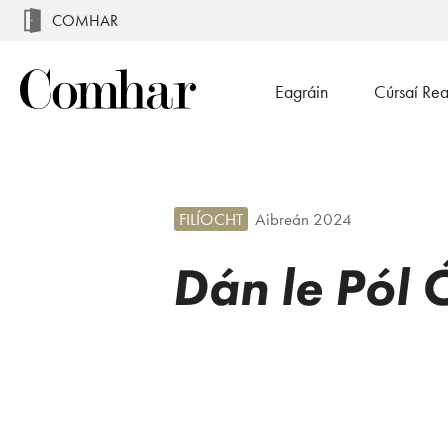
COMHAR
Eagráin
Cúrsaí Re
FILÍOCHT
Aibreán 2024
Dán le Pól 