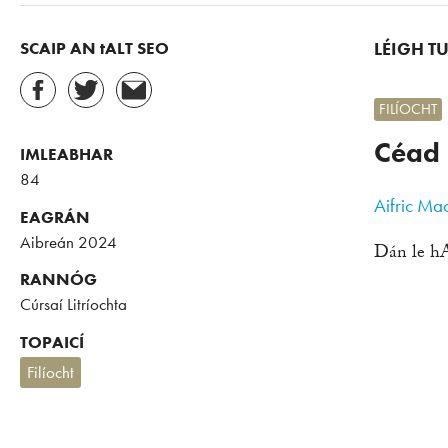
SCAIP AN tALT SEO
LÉIGH T
FILÍOCHT
Céad 
IMLEABHAR
84
Aifric Ma
EAGRÁN
Aibreán 2024
Dán le hA
RANNÓG
Cúrsaí Litríochta
TOPAICÍ
Filíocht