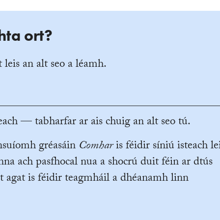
hta ort?
 leis an alt seo a léamh.
ach — tabharfar ar ais chuig an alt seo tú.
ansuíomh gréasáin
Comhar
is féidir síniú isteach le
na ach pasfhocal nua a shocrú duit féin ar dtús
t agat is féidir teagmháil a dhéanamh linn