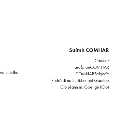
Suímh COMHAR
Comhar
Leabhair
COMHAR
rd Stiúrtha,
COMHAR
Taighde
Portráidí na Scríbhneoirí Gaeilge
Cló Léann na Gaeilge (Cló)