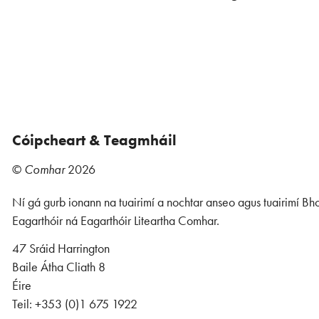
Cóipcheart & Teagmháil
©
Comhar
2026
Ní gá gurb ionann na tuairimí a nochtar anseo agus tuairimí Bho
Eagarthóir ná Eagarthóir Liteartha Comhar.
47 Sráid Harrington
Baile Átha Cliath 8
Éire
Teil: +353 (0)1 675 1922