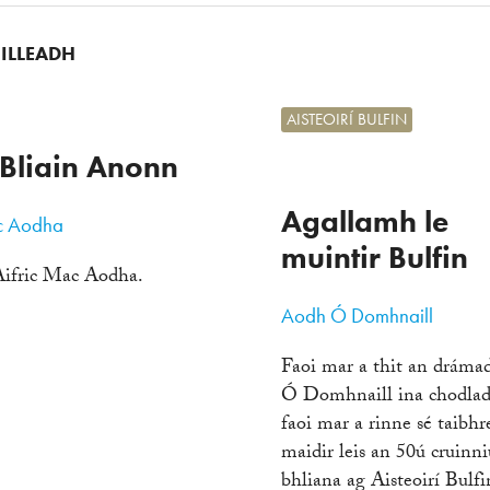
UILLEADH
AISTEOIRÍ BULFIN
Bliain Anonn
Agallamh le
c Aodha
muintir Bulfin
ifric Mac Aodha.
Aodh Ó Domhnaill
Faoi mar a thit an dráma
Ó Domhnaill ina chodlad
faoi mar a rinne sé taibh
maidir leis an 50ú cruinni
bhliana ag Aisteoirí Bul