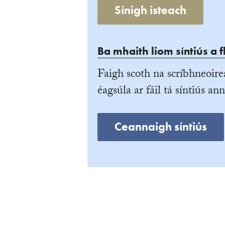
Sínigh isteach
Ba mhaith liom síntiús a f
Faigh scoth na scríbhneoire
éagsúla ar fáil tá síntiús ann
Ceannaigh síntiús