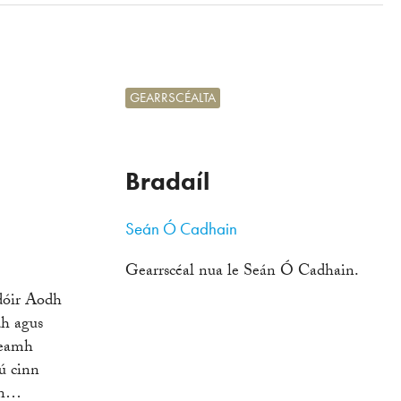
GEARRSCÉALTA
Bradaíl
Seán Ó Cadhain
Gearrscéal nua le Seán Ó Cadhain.
dóir Aodh
h agus
reamh
ú cinn
fin…