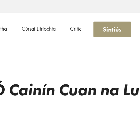
Síntiús
atha
Cúrsaí Litríochta
Critic
Ó Cainín
Cuan na Lu