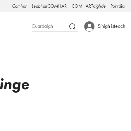
Comhar
Leabhair
COMHAR
COMHAR
Taighde
Portráidí
Sínigh isteach
inge