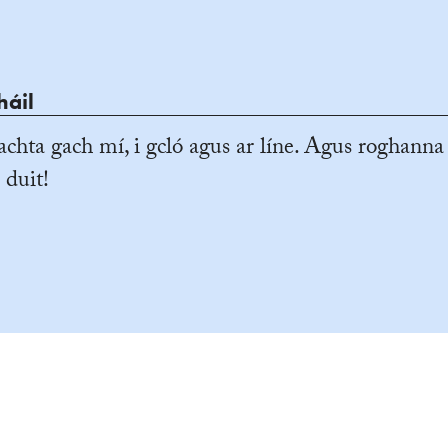
háil
achta gach mí, i gcló agus ar líne. Agus roghanna
 duit!