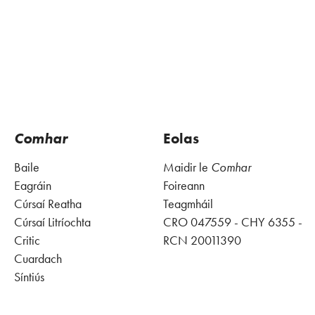
Comhar
Eolas
Baile
Maidir le
Comhar
Eagráin
Foireann
Cúrsaí Reatha
Teagmháil
Cúrsaí Litríochta
CRO 047559 - CHY 6355 -
Critic
RCN 20011390
Cuardach
Síntiús