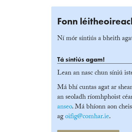
Fonn léitheoireac
Ní mór síntiús a bheith agat
Tá síntiús agam!
Lean an nasc chun síniú iste
Má bhí cuntas agat ar she
an seoladh ríomhphoist céan
anseo
. Má bhíonn aon cheis
ag
oifig@comhar.ie
.