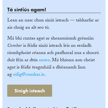
Tá síntiús agam!
Lean an nasc chun síniú isteach — tabharfar ar
ais chuig an alt seo tú.
Má bhí cuntas agat ar sheansuíomh gréasáin
Comhar
is féidir síniú isteach leis an seoladh
ríomhphoist céanna ach pasfhocal nua a shocrú
duit féin ar dtús
anseo
. Má bhíonn aon cheist
agat is féidir teagmháil a dhéanamh linn
ag
oifig@comhar.ie
.
Sínigh isteach