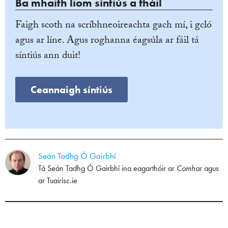
Ba mhaith liom síntiús a fháil
Faigh scoth na scríbhneoireachta gach mí, i gcló
agus ar líne. Agus roghanna éagsúla ar fáil tá
síntiús ann duit!
Ceannaigh síntiús
Seán Tadhg Ó Gairbhí
Tá Seán Tadhg Ó Gairbhí ina eagarthóir ar
Comhar
agus
ar
Tuairisc.ie