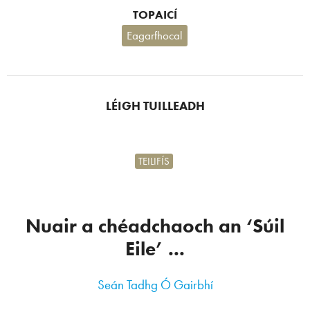
TOPAICÍ
Eagarfhocal
LÉIGH TUILLEADH
TEILIFÍS
Nuair a chéadchaoch an ‘Súil
Eile’ ...
Seán Tadhg Ó Gairbhí