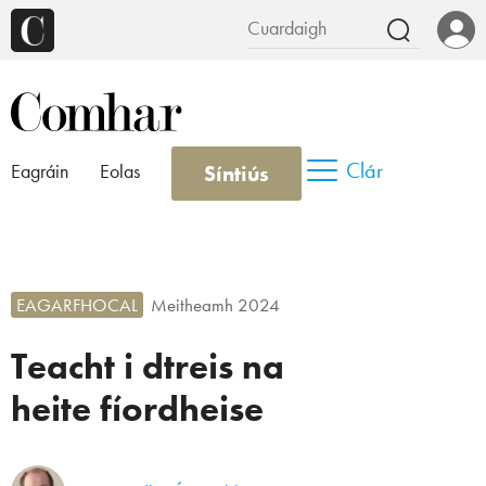
Clár
Síntiús
Eagráin
Eolas
EAGARFHOCAL
Meitheamh 2024
Teacht i dtreis na
heite fíordheise