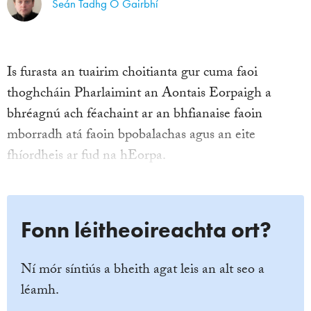
Seán Tadhg Ó Gairbhí
Is furasta an tuairim choitianta gur cuma faoi
thoghcháin Pharlaimint an Aontais Eorpaigh a
bhréagnú ach féachaint ar an bhfianaise faoin
mborradh atá faoin bpobalachas agus an eite
fhíordheis ar fud na hEorpa.
Fonn léitheoireachta ort?
Ní mór síntiús a bheith agat leis an alt seo a
léamh.