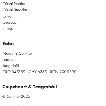
Cúrsaí Reatha
Cúrsaí Litríochta
Critic
Cuardach
Síntiús
Eolas
Maidir le
Comhar
Foireann
Teagmháil
CRO 047559 - CHY 6355 - RCN 20011390
Cóipcheart & Teagmháil
©
Comhar
2026