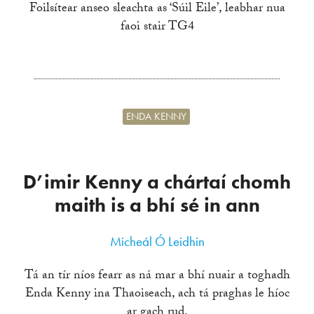
Foilsítear anseo sleachta as ‘Súil Eile’, leabhar nua
faoi stair TG4
ENDA KENNY
D’imir Kenny a chártaí chomh
maith is a bhí sé in ann
Micheál Ó Leidhin
Tá an tír níos fearr as ná mar a bhí nuair a toghadh
Enda Kenny ina Thaoiseach, ach tá praghas le híoc
ar gach rud.