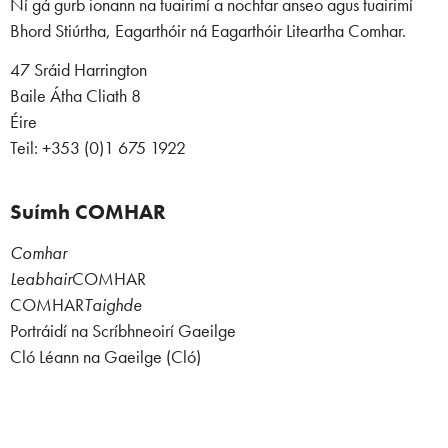
Ní gá gurb ionann na tuairimí a nochtar anseo agus tuairimí
Bhord Stiúrtha, Eagarthóir ná Eagarthóir Liteartha Comhar.
47 Sráid Harrington
Baile Átha Cliath 8
Éire
Teil: +353 (0)1 675 1922
Suímh COMHAR
Comhar
Leabhair
COMHAR
COMHAR
Taighde
Portráidí na Scríbhneoirí Gaeilge
Cló Léann na Gaeilge (Cló)