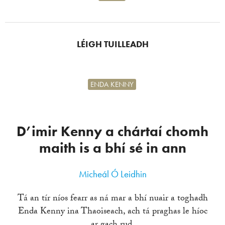
LÉIGH TUILLEADH
ENDA KENNY
D’imir Kenny a chártaí chomh
maith is a bhí sé in ann
Micheál Ó Leidhin
Tá an tír níos fearr as ná mar a bhí nuair a toghadh
Enda Kenny ina Thaoiseach, ach tá praghas le híoc
ar gach rud.