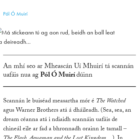
Pól Ó Muirí
An mhí seo ar Mheascán Uí Mhuirí tá scannán
uafáis nua ag
Pól Ó Muirí
dúinn
Scannán le buiséad measartha mór é
The Watched
agus Warner Brothers atá á dháileadh. (Sea, sea, an
dream céanna atá i ndiaidh scannáin uafáis de
chineál eile ar fad a bhronnadh orainn le tamall –
The Flash, Aquaman and the Lost Kingdom
…). In