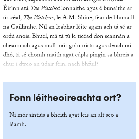
Éirinn atá
The Watched
lonnaithe agus é bunaithe ar
úrscéal,
The Watchers
, le A.M. Shine, fear de bhunadh
na Gaillimhe. Níl an leabhar léite agam ach tá sé ar
ordú anois. Bhuel, má tá tú le ticéad don scannán a
cheannach agus moll mór grán rósta agus deoch nó
dhó, tá sé chomh maith agat cúpla pingin sa bhreis a
chur i dtreo an údair féin, nach bhfuil?
Fonn léitheoireachta ort?
Ní mór síntiús a bheith agat leis an alt seo a
léamh.