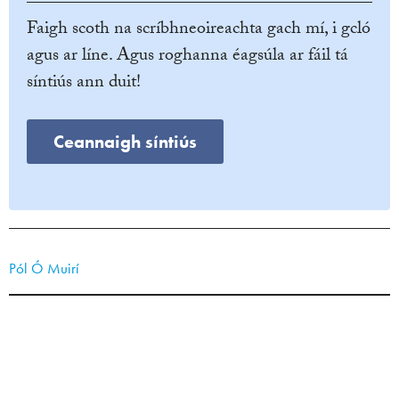
Faigh scoth na scríbhneoireachta gach mí, i gcló
agus ar líne. Agus roghanna éagsúla ar fáil tá
síntiús ann duit!
Ceannaigh síntiús
Pól Ó Muirí