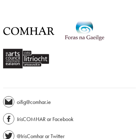
oifig@comhar.ie
Iris
COMHAR ar Facebook
@IrisComhar ar Twitter