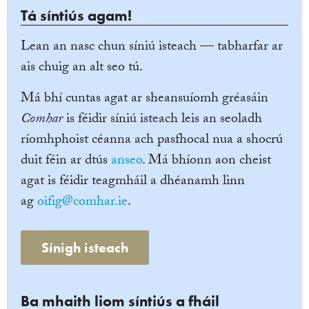
Tá síntiús agam!
Lean an nasc chun síniú isteach — tabharfar ar
ais chuig an alt seo tú.
Má bhí cuntas agat ar sheansuíomh gréasáin
Comhar
is féidir síniú isteach leis an seoladh
ríomhphoist céanna ach pasfhocal nua a shocrú
duit féin ar dtús
anseo
. Má bhíonn aon cheist
agat is féidir teagmháil a dhéanamh linn
ag
oifig@comhar.ie
.
Sínigh isteach
Ba mhaith liom síntiús a fháil