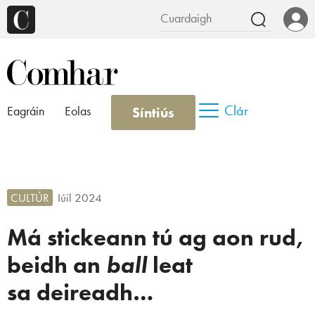
Clár
Síntiús
Eagráin
Eolas
CULTÚR
Iúil 2024
Má stickeann tú ag aon rud,
beidh an
ball
leat
sa deireadh…