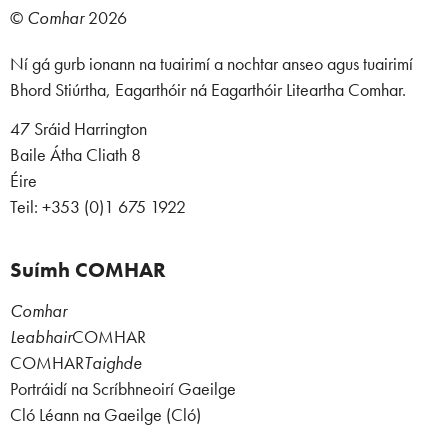
©
Comhar
2026
Ní gá gurb ionann na tuairimí a nochtar anseo agus tuairimí
Bhord Stiúrtha, Eagarthóir ná Eagarthóir Liteartha Comhar.
47 Sráid Harrington
Baile Átha Cliath 8
Éire
Teil: +353 (0)1 675 1922
Suímh COMHAR
Comhar
Leabhair
COMHAR
COMHAR
Taighde
Portráidí na Scríbhneoirí Gaeilge
Cló Léann na Gaeilge (Cló)