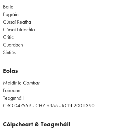
Baile
Eagráin
Cúrsaí Reatha
Cúrsaí Litríochta
Critic
Cuardach
Síntiús
Eolas
Maidir le
Comhar
Foireann
Teagmháil
CRO 047559 - CHY 6355 - RCN 20011390
Cóipcheart & Teagmháil