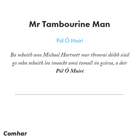
Mr Tambourine Man
Pól Ó Muirí
Ba mhaith ann Michael Hartnett mar threoraí dóibh siúd
go mba mhaith leo imeacht amú tamall ón gcúrsa, a deir
Pól Ó Muirí
Comhar