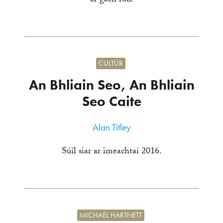
CULTÚR
An Bhliain Seo, An Bhliain
Seo Caite
Alan Titley
Súil siar ar imeachtaí 2016.
MICHAEL HARTNETT