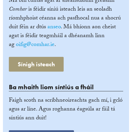
Má bhí cuntas agat ar sheansuíomh gréasáin
Comhar
is féidir síniú isteach leis an seoladh
ríomhphoist céanna ach pasfhocal nua a shocrú
duit féin ar dtús
anseo
. Má bhíonn aon cheist
agat is féidir teagmháil a dhéanamh linn
ag
oifig@comhar.ie
.
Sínigh isteach
Ba mhaith liom síntiús a fháil
Faigh scoth na scríbhneoireachta gach mí, i gcló
agus ar líne. Agus roghanna éagsúla ar fáil tá
síntiús ann duit!