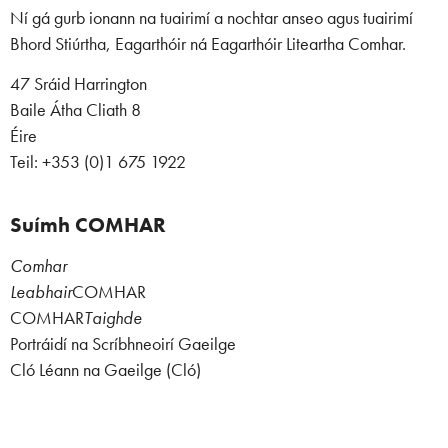
Ní gá gurb ionann na tuairimí a nochtar anseo agus tuairimí
Bhord Stiúrtha, Eagarthóir ná Eagarthóir Liteartha Comhar.
47 Sráid Harrington
Baile Átha Cliath 8
Éire
Teil: +353 (0)1 675 1922
Suímh COMHAR
Comhar
Leabhair
COMHAR
COMHAR
Taighde
Portráidí na Scríbhneoirí Gaeilge
Cló Léann na Gaeilge (Cló)