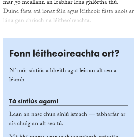
mar go meallann an leabhar lena ghlórtha thú.
Duine fásta atá ionat féin agus léitheoir fásta anois ar
lána gan chríoch na léitheoireachta.
Fonn léitheoireachta ort?
Ní mór síntiús a bheith agat leis an alt seo a
léamh.
Tá síntiús agam!
Lean an nasc chun síniú isteach — tabharfar ar
ais chuig an alt seo tú.