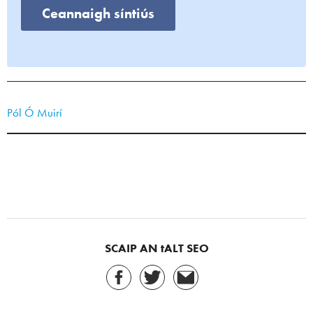
Ceannaigh síntiús
Pól Ó Muirí
SCAIP AN tALT SEO