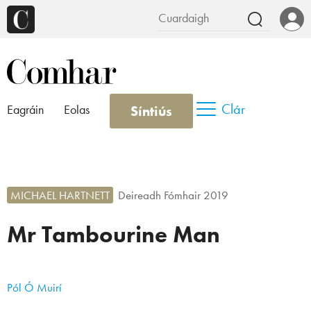
Clár
Síntiús
Eagráin
Eolas
MICHAEL HARTNETT
Deireadh Fómhair 2019
Mr Tambourine Man
Pól Ó Muirí