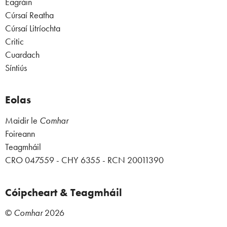
Eagráin
Cúrsaí Reatha
Cúrsaí Litríochta
Critic
Cuardach
Síntiús
Eolas
Maidir le
Comhar
Foireann
Teagmháil
CRO 047559 - CHY 6355 - RCN 20011390
Cóipcheart & Teagmháil
©
Comhar
2026