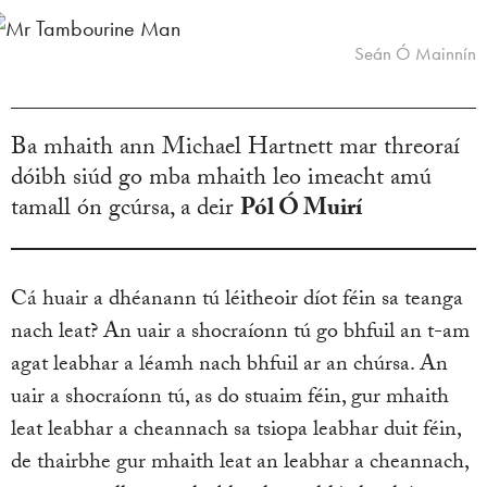
Seán Ó Mainnín
Ba mhaith ann Michael Hartnett mar threoraí
dóibh siúd go mba mhaith leo imeacht amú
tamall ón gcúrsa, a deir
Pól Ó Muirí
Cá huair a dhéanann tú léitheoir díot féin sa teanga
nach leat? An uair a shocraíonn tú go bhfuil an t-am
agat leabhar a léamh nach bhfuil ar an chúrsa. An
uair a shocraíonn tú, as do stuaim féin, gur mhaith
leat leabhar a cheannach sa tsiopa leabhar duit féin,
de thairbhe gur mhaith leat an leabhar a cheannach,