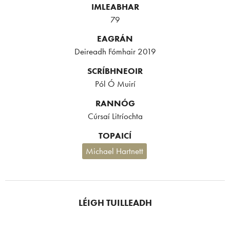
IMLEABHAR
79
EAGRÁN
Deireadh Fómhair 2019
SCRÍBHNEOIR
Pól Ó Muirí
RANNÓG
Cúrsaí Litríochta
TOPAICÍ
Michael Hartnett
LÉIGH TUILLEADH