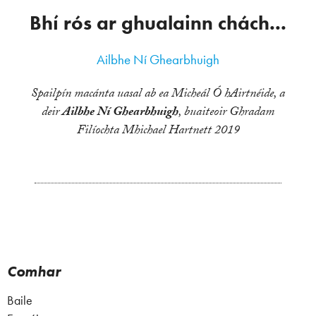
Bhí rós ar ghualainn chách...
Ailbhe Ní Ghearbhuigh
Spailpín macánta uasal ab ea Micheál Ó hAirtnéide, a
deir
Ailbhe Ní Ghearbhuigh
, buaiteoir Ghradam
Filíochta Mhichael Hartnett 2019
Comhar
Baile