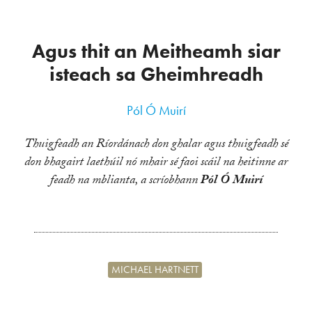
Agus thit an Meitheamh siar
isteach sa Gheimhreadh
Pól Ó Muirí
Thuigfeadh an Ríordánach don ghalar agus thuigfeadh sé
don bhagairt laethúil nó mhair sé faoi scáil na heitinne ar
feadh na mblianta, a scríobhann
Pól Ó Muirí
MICHAEL HARTNETT