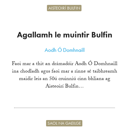
AISTEOIRÍ BULFIN
Agallamh le muintir Bulfin
Aodh Ó Domhnaill
Faoi mar a thit an drámadóir Aodh Ó Domhnaill
ina chodladh agus faoi mar a rinne sé taibhreamh
maidir leis an 50ú cruinniú cinn bhliana ag
Aisteoirí Bulfin…
SAOL NA GAEILGE