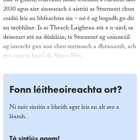
mar is gnách, reifreann faoin teorainn á éileamh faoi
2030 agus aire sinsearach á aistriú as Stormont chun
cuidiú leis an bhfeachtas sin – nó é ag bogadh go dtí
an taobhlíne. Is ar Theach Laighean atá a n-aird, sa
deisceart atá na dúshláin; tá Stormont ag coinneáil
ag imeacht gan aon cheo suntasach a dhéanamh, ach
gan mórán baoil do Shinn Féin.
Fonn léitheoireachta ort?
Ní mór síntiús a bheith agat leis an alt seo a
léamh.
Tá síntiús agam!