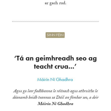
ar gach rud.
SINN FÉIN
‘Tá an geimhreadh seo ag
teacht crua...’
Máirín Ní Ghadhra
Agus go leor fadhbanna le réiteach agus athruithe le
déanamh beidh teannas sa Dáil an fómhar seo, a deir
Máirín Ní Ghadhra