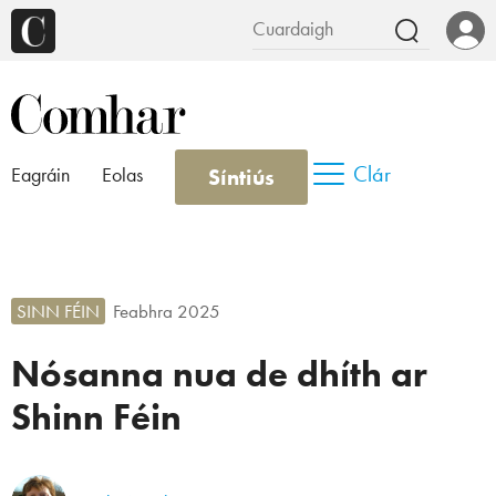
Clár
Síntiús
Eagráin
Eolas
SINN FÉIN
Feabhra 2025
Nósanna nua de dhíth ar
Shinn Féin