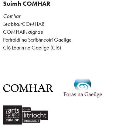
Suímh COMHAR
Comhar
Leabhair
COMHAR
COMHAR
Taighde
Portráidí na Scríbhneoirí Gaeilge
Cló Léann na Gaeilge (Cló)