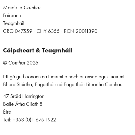
Maidir le
Comhar
Foireann
Teagmháil
CRO 047559 - CHY 6355 - RCN 20011390
Cóipcheart & Teagmháil
©
Comhar
2026
Ní gá gurb ionann na tuairimí a nochtar anseo agus tuairimí
Bhord Stiúrtha, Eagarthóir ná Eagarthóir Liteartha Comhar.
47 Sráid Harrington
Baile Átha Cliath 8
Éire
Teil: +353 (0)1 675 1922