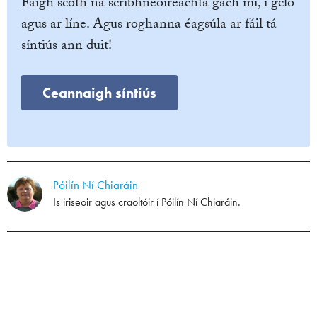
Faigh scoth na scríbhneoireachta gach mí, i gcló
agus ar líne. Agus roghanna éagsúla ar fáil tá
síntiús ann duit!
Ceannaigh síntiús
Póilín Ní Chiaráin
Is iriseoir agus craoltóir í Póilín Ní Chiaráin.