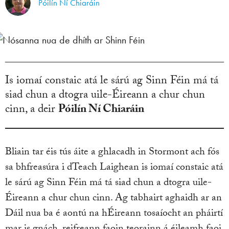
Póilín Ní Chiaráin
Is iomaí constaic atá le sárú ag Sinn Féin má tá
siad chun a dtogra uile-Éireann a chur chun
cinn, a deir
Póilín Ní Chiaráin
Bliain tar éis tús áite a ghlacadh in Stormont ach fós
sa bhfreasúra i dTeach Laighean is iomaí constaic atá
le sárú ag Sinn Féin má tá siad chun a dtogra uile-
Éireann a chur chun cinn. Ag tabhairt aghaidh ar an
Dáil nua ba é aontú na hÉireann tosaíocht an pháirtí