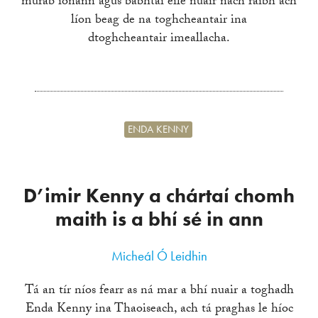
murab ionann agus babhtaí eile nuair nach raibh ach
líon beag de na toghcheantair ina
dtoghcheantair imeallacha.
ENDA KENNY
D’imir Kenny a chártaí chomh
maith is a bhí sé in ann
Micheál Ó Leidhin
Tá an tír níos fearr as ná mar a bhí nuair a toghadh
Enda Kenny ina Thaoiseach, ach tá praghas le híoc