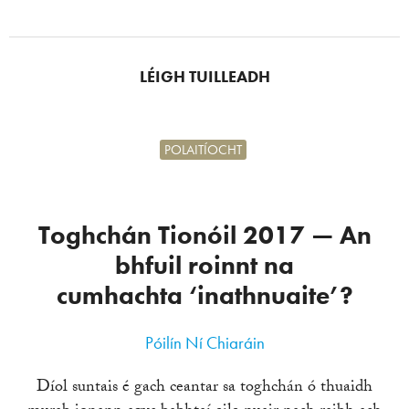
LÉIGH TUILLEADH
POLAITÍOCHT
Toghchán Tionóil 2017 — An
bhfuil roinnt na
cumhachta ‘inathnuaite’?
Póilín Ní Chiaráin
Díol suntais é gach ceantar sa toghchán ó thuaidh