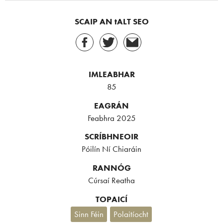
SCAIP AN tALT SEO
IMLEABHAR
85
EAGRÁN
Feabhra 2025
SCRÍBHNEOIR
Póilín Ní Chiaráin
RANNÓG
Cúrsaí Reatha
TOPAICÍ
Sinn Féin
Polaitíocht