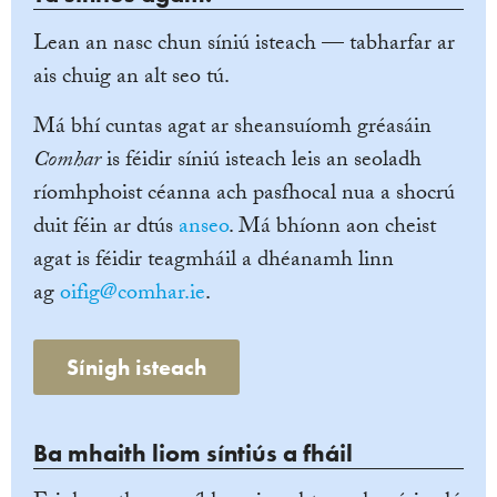
Lean an nasc chun síniú isteach — tabharfar ar
ais chuig an alt seo tú.
Má bhí cuntas agat ar sheansuíomh gréasáin
Comhar
is féidir síniú isteach leis an seoladh
ríomhphoist céanna ach pasfhocal nua a shocrú
duit féin ar dtús
anseo
. Má bhíonn aon cheist
agat is féidir teagmháil a dhéanamh linn
ag
oifig@comhar.ie
.
Sínigh isteach
Ba mhaith liom síntiús a fháil