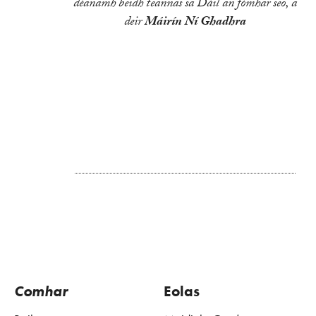
déanamh beidh teannas sa Dáil an fómhar seo, a
deir
Máirín Ní Ghadhra
Comhar
Eolas