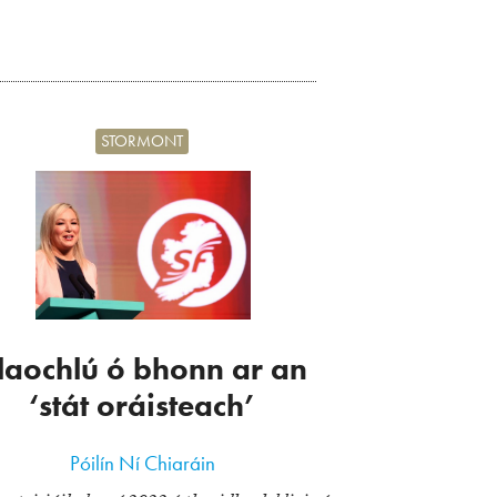
STORMONT
laochlú ó bhonn ar an
‘stát oráisteach’
Póilín Ní Chiaráin