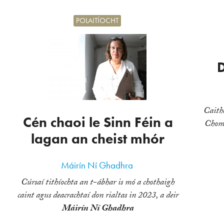
POLAITÍOCHT
D
Cait
Cén chaoi le Sinn Féin a
Chomh
lagan an cheist mhór
Máirín Ní Ghadhra
Cúrsaí tithíochta an t-ábhar is mó a chothaigh
caint agus deacrachtaí don rialtas in 2023, a deir
Máirín Ní Ghadhra