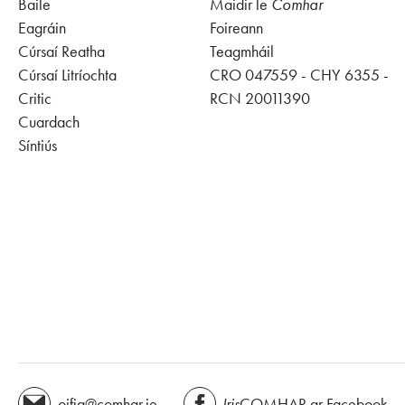
Baile
Maidir le
Comhar
Eagráin
Foireann
Cúrsaí Reatha
Teagmháil
Cúrsaí Litríochta
CRO 047559 - CHY 6355 -
Critic
RCN 20011390
Cuardach
Síntiús
oifig@comhar.ie
Iris
COMHAR ar Facebook