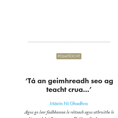
POLAITÍOCHT
‘Tá an geimhreadh seo ag
teacht crua...’
Máirín Ní Ghadhra
Agus go leor fadhbanna le réiteach agus athruithe le