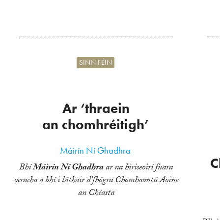
SINN FÉIN
Ar ‘thraein
an chomhréitigh’
Máirín Ní Ghadhra
C
Bhí
Máirín Ní Ghadhra
ar na hiriseoirí fuara
ocracha a bhí i láthair d’fhógra Chomhaontú Aoine
an Chéasta