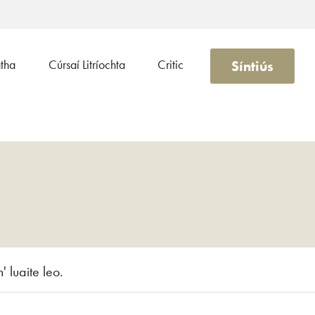
Síntiús
atha
Cúrsaí Litríochta
Critic
' luaite leo.