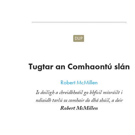
DUP
Tugtar an Comhaontú slán
Robert McMillen
Is doiligh a chreidbheáil go bhfuil míorúilt i
ndiaidh tarlú os comhair do dhá shúil, a deir
Robert McMillen