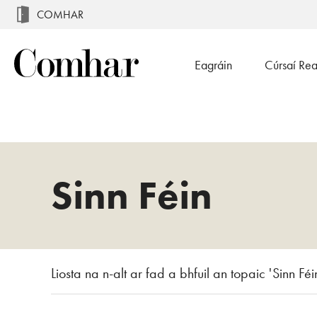
COMHAR
Eagráin
Cúrsaí Re
Sinn Féin
Liosta na n-alt ar fad a bhfuil an topaic 'Sinn Féin