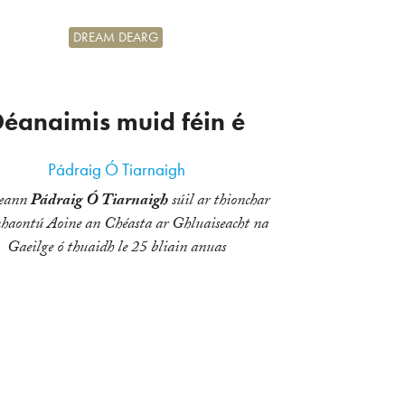
DREAM DEARG
éanaimis muid féin é
Pádraig Ó Tiarnaigh
heann
Pádraig Ó Tiarnaigh
súil ar thionchar
aontú Aoine an Chéasta ar Ghluaiseacht na
Gaeilge ó thuaidh le 25 bliain anuas