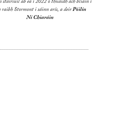
n stairiúil ab ea í 2022 ó thuaidh ach bliain í
 raibh Stormont i sáinn arís, a deir
Póilín
Ní Chiaráin