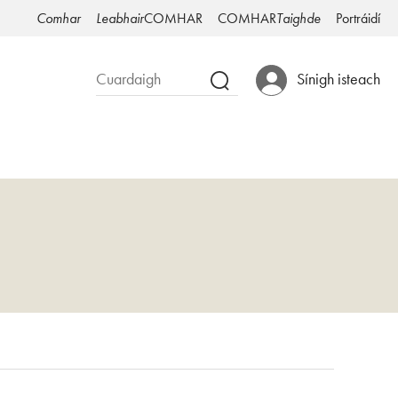
Comhar
Leabhair
COMHAR
COMHAR
Taighde
Portráidí
Sínigh isteach