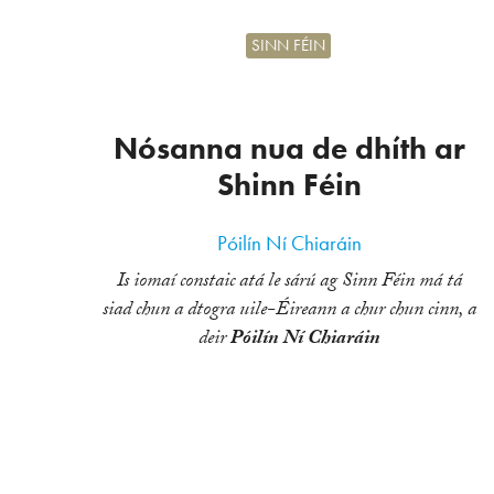
SINN FÉIN
Nósanna nua de dhíth ar
Shinn Féin
Póilín Ní Chiaráin
Is iomaí constaic atá le sárú ag Sinn Féin má tá
siad chun a dtogra uile-Éireann a chur chun cinn, a
deir
Póilín Ní Chiaráin