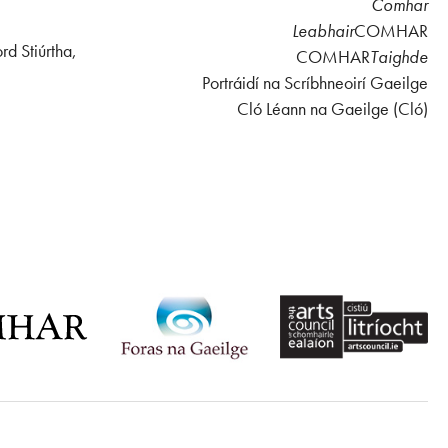
Comhar
Leabhair
COMHAR
rd Stiúrtha,
COMHAR
Taighde
Portráidí na Scríbhneoirí Gaeilge
Cló Léann na Gaeilge (Cló)