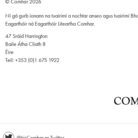
©
Comhar
2026
Ní gá gurb ionann na tuairimí a nochtar anseo agus tuairimí Bho
Eagarthóir ná Eagarthóir Liteartha Comhar.
47 Sráid Harrington
Baile Átha Cliath 8
Éire
Teil: +353 (0)1 675 1922
@IrisComhar ar Twitter