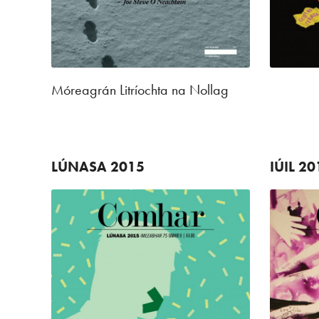
Móreagrán Litríochta na Nollag
LÚNASA
2015
IÚIL
20