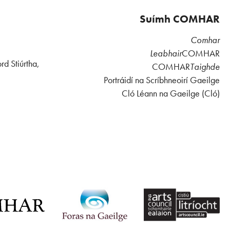
Suímh COMHAR
Comhar
Leabhair
COMHAR
rd Stiúrtha,
COMHAR
Taighde
Portráidí na Scríbhneoirí Gaeilge
Cló Léann na Gaeilge (Cló)