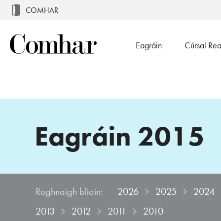
COMHAR
Eagráin
Cúrsaí Re
Eagráin 2015
Roghnaigh bliain
:
2026
2025
2024
2013
2012
2011
2010