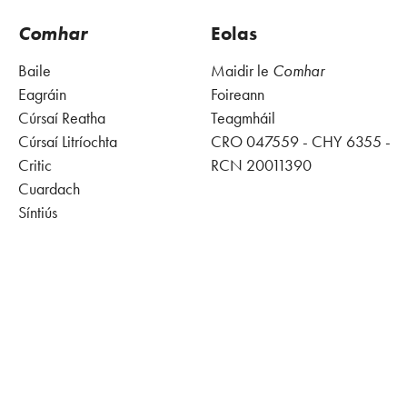
Comhar
Eolas
Baile
Maidir le
Comhar
Eagráin
Foireann
Cúrsaí Reatha
Teagmháil
Cúrsaí Litríochta
CRO 047559 - CHY 6355 -
Critic
RCN 20011390
Cuardach
Síntiús