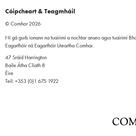
Cóipcheart & Teagmháil
©
Comhar
2026
Ní gá gurb ionann na tuairimí a nochtar anseo agus tuairimí Bho
Eagarthóir ná Eagarthóir Liteartha Comhar.
47 Sráid Harrington
Baile Átha Cliath 8
Éire
Teil: +353 (0)1 675 1922