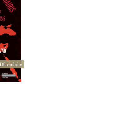
DF amháin