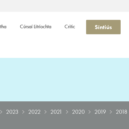
Síntiús
atha
Cúrsaí Litríochta
Critic
2023
2022
2021
2020
2019
2018