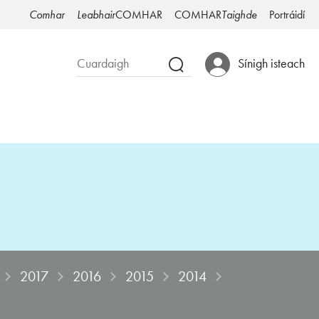
Comhar
Leabhair
COMHAR
COMHAR
Taighde
Portráidí
Sínigh isteach
2017
2016
2015
2014