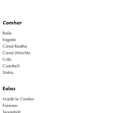
Comhar
Baile
Eagráin
Cúrsaí Reatha
Cúrsaí Litríochta
Critic
Cuardach
Síntiús
Eolas
Maidir le
Comhar
Foireann
Teagmháil