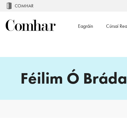
COMHAR
Eagráin
Cúrsaí Re
Féilim Ó Bráda