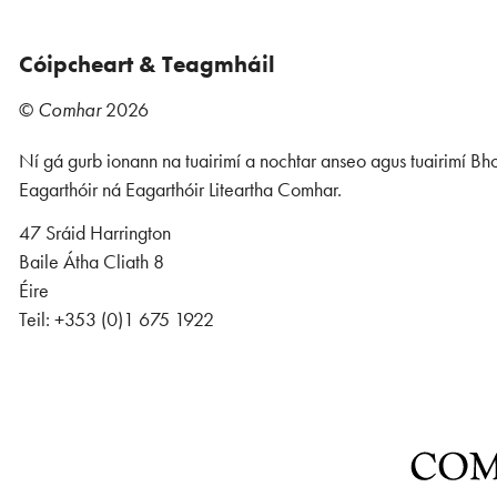
Cóipcheart & Teagmháil
©
Comhar
2026
Ní gá gurb ionann na tuairimí a nochtar anseo agus tuairimí Bho
Eagarthóir ná Eagarthóir Liteartha Comhar.
47 Sráid Harrington
Baile Átha Cliath 8
Éire
Teil: +353 (0)1 675 1922