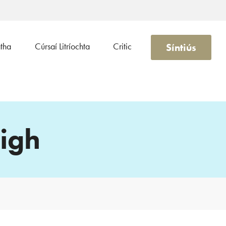
Síntiús
atha
Cúrsaí Litríochta
Critic
igh