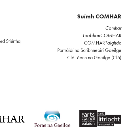
Suímh COMHAR
Comhar
Leabhair
COMHAR
rd Stiúrtha,
COMHAR
Taighde
Portráidí na Scríbhneoirí Gaeilge
Cló Léann na Gaeilge (Cló)