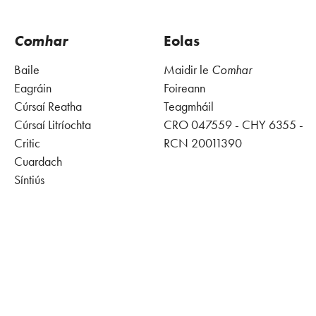
Comhar
Eolas
Baile
Maidir le
Comhar
Eagráin
Foireann
Cúrsaí Reatha
Teagmháil
Cúrsaí Litríochta
CRO 047559 - CHY 6355 -
Critic
RCN 20011390
Cuardach
Síntiús