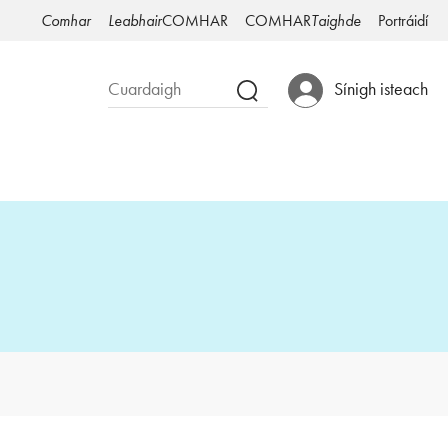
Comhar
Leabhair
COMHAR
COMHAR
Taighde
Portráidí
Sínigh isteach