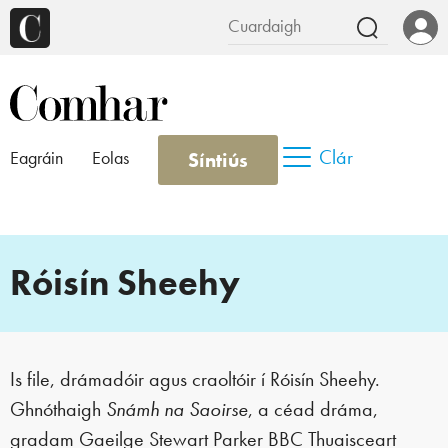
Clár
Síntiús
Eagráin
Eolas
Róisín Sheehy
Is file, drámadóir agus craoltóir í Róisín Sheehy.
Ghnóthaigh
Snámh na Saoirse
, a céad dráma,
gradam Gaeilge Stewart Parker BBC Thuaisceart