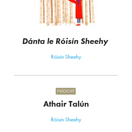
Dánta le Róisín Sheehy
Róisín Sheehy
FILÍOCHT
Athair Talún
Róisín Sheehy