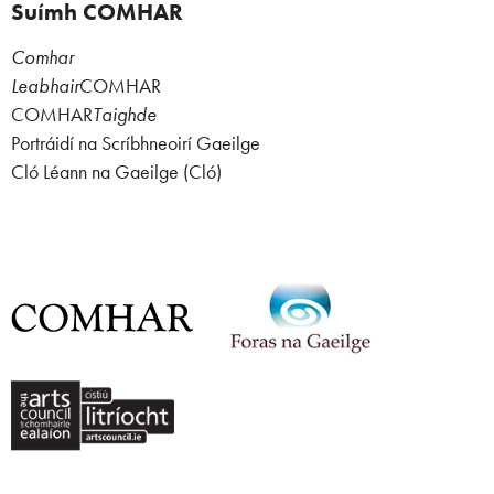
Suímh COMHAR
Comhar
Leabhair
COMHAR
COMHAR
Taighde
Portráidí na Scríbhneoirí Gaeilge
Cló Léann na Gaeilge (Cló)