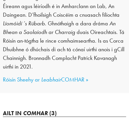
Éireann agus léiríodh é in Amharclann an Lab, An
Daingean. D’fhoilsigh Coiscéim a cnuasach filíochta
Líomóidí ’s Rúbarb
. Ghnóthaigh a dara dráma
An
Bhean a Saolaíodh ar Charraig
duais Oireachtais. Tá
Róisín an-tógtha le rince comhaimseartha. Is as Corca
Dhuibhne ó dhúchais di ach tá cónaí uirthi anois i gCill
Chainnigh. Bronnadh Complacht Patrick Kavanagh
uirthi in 2021.
Róisín Sheehy ar
Leabhair
COMHAR »
AILT IN
COMHAR
(3)