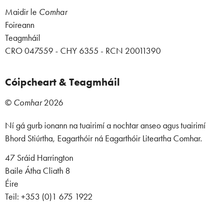
Maidir le
Comhar
Foireann
Teagmháil
CRO 047559 - CHY 6355 - RCN 20011390
Cóipcheart & Teagmháil
©
Comhar
2026
Ní gá gurb ionann na tuairimí a nochtar anseo agus tuairimí
Bhord Stiúrtha, Eagarthóir ná Eagarthóir Liteartha Comhar.
47 Sráid Harrington
Baile Átha Cliath 8
Éire
Teil: +353 (0)1 675 1922