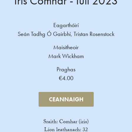
Iris Comhar - Iúil 2023
Eagarthóirí
Seán Tadhg Ó Gairbhí, Tristan Rosenstock
Maisitheoir
Mark Wickham
Praghas
€4.00
CEANNAIGH
Sraith: Comhar (iris)
Líon leathanach: 32