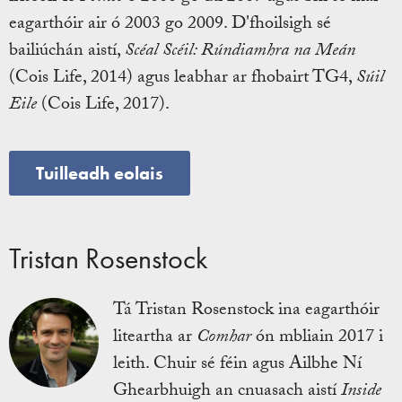
eagarthóir air ó 2003 go 2009. D'fhoilsigh sé
bailiúchán aistí,
Scéal Scéil: Rúndiamhra na Meán
(Cois Life, 2014) agus leabhar ar fhobairt TG4,
Súil
Eile
(Cois Life, 2017).
Tuilleadh eolais
Tristan Rosenstock
Tá Tristan Rosenstock ina eagarthóir
liteartha ar
Comhar
ón mbliain 2017 i
leith. Chuir sé féin agus Ailbhe Ní
Ghearbhuigh an cnuasach aistí
Inside