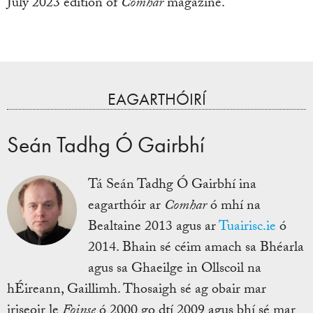
July 2023 edition of
Comhar
magazine.
EAGARTHÓIRÍ
Seán Tadhg Ó Gairbhí
Tá Seán Tadhg Ó Gairbhí ina
eagarthóir ar
Comhar
ó mhí na
Bealtaine 2013 agus ar
Tuairisc.ie
ó
2014. Bhain sé céim amach sa Bhéarla
agus sa Ghaeilge in Ollscoil na
hÉireann, Gaillimh. Thosaigh sé ag obair mar
iriseoir le
Foinse
ó 2000 go dtí 2009 agus bhí sé mar