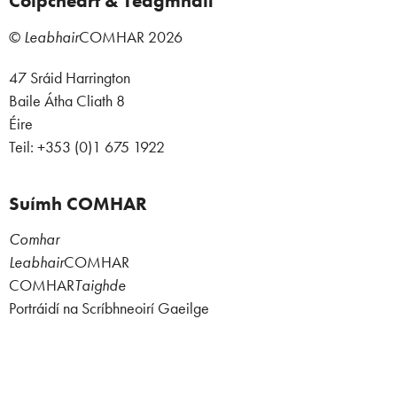
Cóipcheart & Teagmháil
©
Leabhair
COMHAR
2026
47 Sráid Harrington
Baile Átha Cliath 8
Éire
Teil: +353 (0)1 675 1922
Suímh COMHAR
Comhar
Leabhair
COMHAR
COMHAR
Taighde
Portráidí na Scríbhneoirí Gaeilge