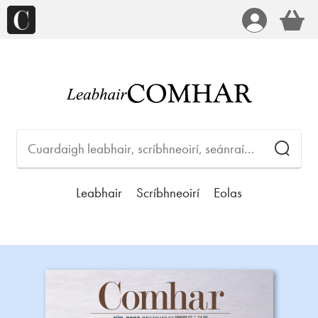
Leabhair
Scríbhneoirí
Eolas