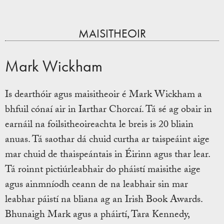
MAISITHEOIR
Mark Wickham
Is dearthóir agus maisitheoir é Mark Wickham a
bhfuil cónaí air in Iarthar Chorcaí. Tá sé ag obair in
earnáil na foilsitheoireachta le breis is 20 bliain
anuas. Tá saothar dá chuid curtha ar taispeáint aige
mar chuid de thaispeántais in Éirinn agus thar lear.
Tá roinnt pictiúrleabhair do pháistí maisithe aige
agus ainmníodh ceann de na leabhair sin mar
leabhar páistí na bliana ag an Irish Book Awards.
Bhunaigh Mark agus a pháirtí, Tara Kennedy,