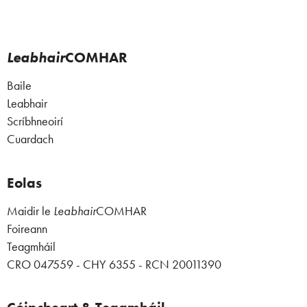
Leabhair
COMHAR
Baile
Leabhair
Scríbhneoirí
Cuardach
Eolas
Maidir le
Leabhair
COMHAR
Foireann
Teagmháil
CRO 047559 - CHY 6355 - RCN 20011390