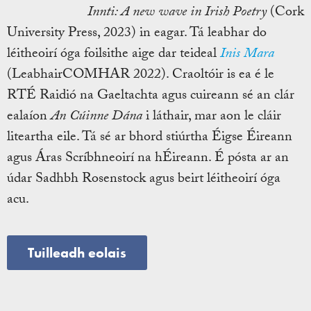
Innti: A new wave in Irish Poetry
(Cork
University Press, 2023) in eagar. Tá leabhar do
léitheoirí óga foilsithe aige dar teideal
Inis Mara
(LeabhairCOMHAR 2022). Craoltóir is ea é le
RTÉ Raidió na Gaeltachta agus cuireann sé an clár
ealaíon
An Cúinne Dána
i láthair, mar aon le cláir
liteartha eile. Tá sé ar bhord stiúrtha Éigse Éireann
agus Áras Scríbhneoirí na hÉireann. É pósta ar an
údar Sadhbh Rosenstock agus beirt léitheoirí óga
acu.
Tuilleadh eolais