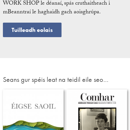
WORK SHOP le déanaí, spás cruthaitheach i
mBeanntraí le haghaidh gach aoisghrúpa.
Tuilleadh eolais
Seans gur spéis leat na teidil eile seo…