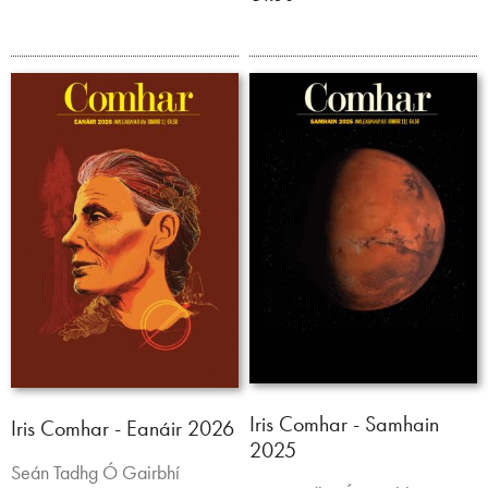
Iris Comhar - Samhain
Iris Comhar - Eanáir 2026
2025
Seán Tadhg Ó Gairbhí