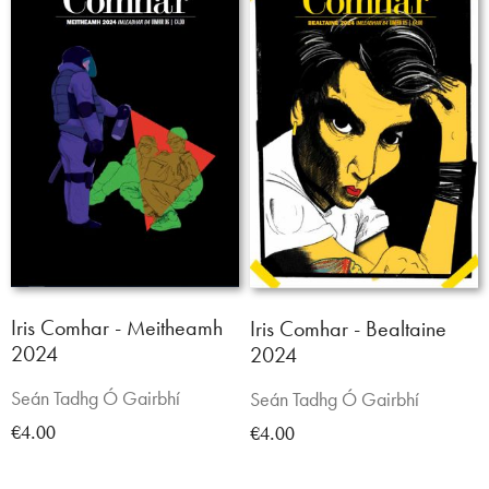
Iris Comhar - Meitheamh
Iris Comhar - Bealtaine
2024
2024
Seán Tadhg Ó Gairbhí
Seán Tadhg Ó Gairbhí
€4.00
€4.00