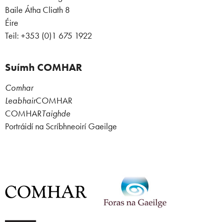
Baile Átha Cliath 8
Éire
Teil: +353 (0)1 675 1922
Suímh COMHAR
Comhar
Leabhair
COMHAR
COMHAR
Taighde
Portráidí na Scríbhneoirí Gaeilge