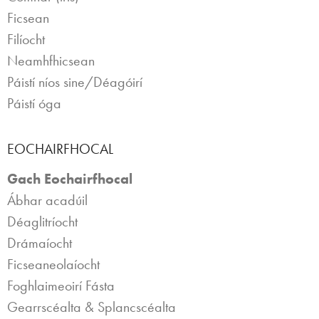
Ficsean
Filíocht
Neamhfhicsean
Páistí níos sine/Déagóirí
Páistí óga
EOCHAIRFHOCAL
Gach Eochairfhocal
Ábhar acadúil
Déaglitríocht
Drámaíocht
Ficseaneolaíocht
Foghlaimeoirí Fásta
Gearrscéalta & Splancscéalta