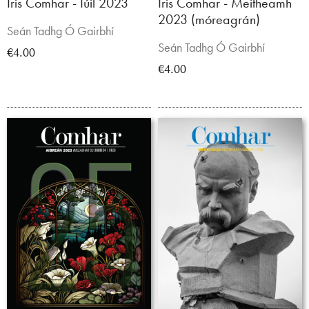
Iris Comhar - Iúil 2023
Iris Comhar - Meitheamh
2023 (móreagrán)
Seán Tadhg Ó Gairbhí
Seán Tadhg Ó Gairbhí
€4.00
€4.00