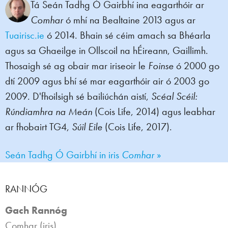
Tá Seán Tadhg Ó Gairbhí ina eagarthóir ar
Comhar
ó mhí na Bealtaine 2013 agus ar
Tuairisc.ie
ó 2014. Bhain sé céim amach sa Bhéarla
agus sa Ghaeilge in Ollscoil na hÉireann, Gaillimh.
Thosaigh sé ag obair mar iriseoir le
Foinse
ó 2000 go
dtí 2009 agus bhí sé mar eagarthóir air ó 2003 go
2009. D'fhoilsigh sé bailiúchán aistí,
Scéal Scéil:
Rúndiamhra na Meán
(Cois Life, 2014) agus leabhar
ar fhobairt TG4,
Súil Eile
(Cois Life, 2017).
Seán Tadhg Ó Gairbhí in iris
Comhar
»
RANNÓG
Gach Rannóg
Comhar (iris)