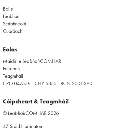
Baile
Leabhair
Scríbhneoirí
Cuardach
Eolas
Maidir le
Leabhair
COMHAR
Foireann
Teagmháil
CRO 047559 - CHY 6355 - RCN 20011390
Cóipcheart & Teagmháil
©
Leabhair
COMHAR
2026
47 Sráid Harrington