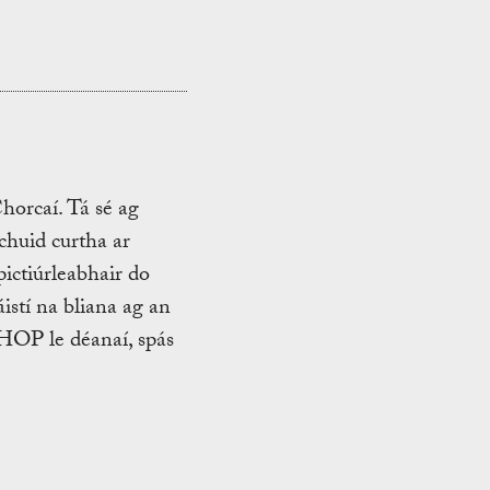
orcaí. Tá sé ag
 chuid curtha ar
pictiúrleabhair do
istí na bliana ag an
OP le déanaí, spás