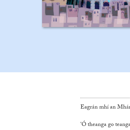
Eagrán mhí an Mhárt
'Ó theanga go teang