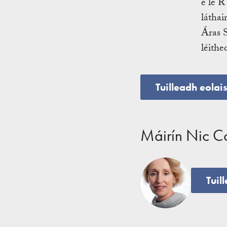
é le R
láthai
Áras S
léithe
Tuilleadh eolai
Máirín Nic C
Tuil