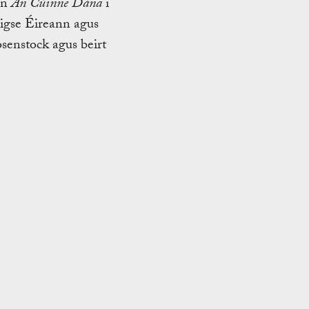
on
An Cúinne Dána
i
 Éigse Éireann agus
senstock agus beirt