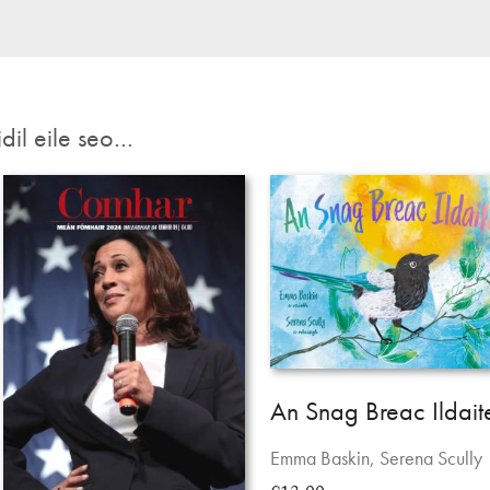
idil eile seo…
An Snag Breac Ildait
Emma Baskin, Serena Scully