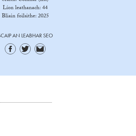
Sraith: Comhar (iris)
Líon leathanach: 44
Bliain foilsithe: 2025
SCAIP AN LEABHAR SEO