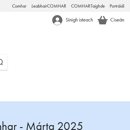
Comhar
Leabhair
COMHAR
COMHAR
Taighde
Portráidí
Sínigh isteach
Ciseán
mhar - Márta 2025