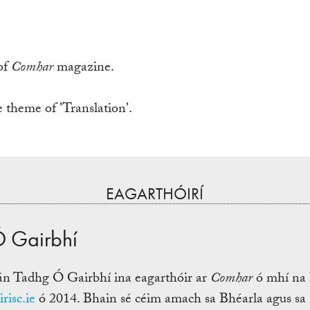
of
Comhar
magazine.
e theme of 'Translation'.
EAGARTHÓIRÍ
 Gairbhí
án Tadhg Ó Gairbhí ina eagarthóir ar
Comhar
ó mhí na 
risc.ie
ó 2014. Bhain sé céim amach sa Bhéarla agus sa 