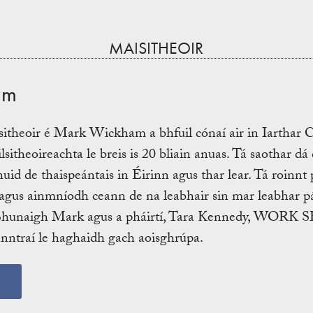
MAISITHEOIR
am
sitheoir é Mark Wickham a bhfuil cónaí air in Iarthar Ch
ilsitheoireachta le breis is 20 bliain anuas. Tá saothar dá
uid de thaispeántais in Éirinn agus thar lear. Tá roinnt 
e agus ainmníodh ceann de na leabhair sin mar leabhar pá
Bhunaigh Mark agus a pháirtí, Tara Kennedy, WORK SH
nntraí le haghaidh gach aoisghrúpa.
s