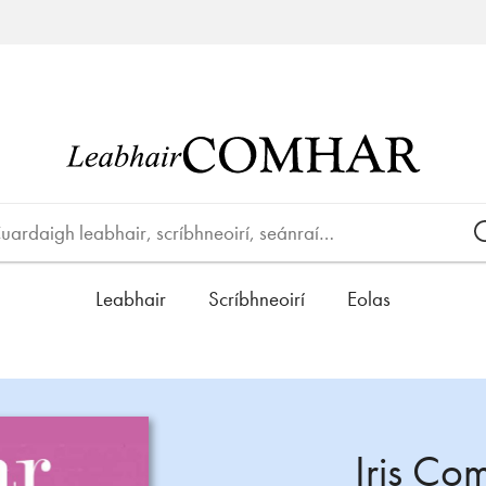
Leabhair
Scríbhneoirí
Eolas
Iris Co