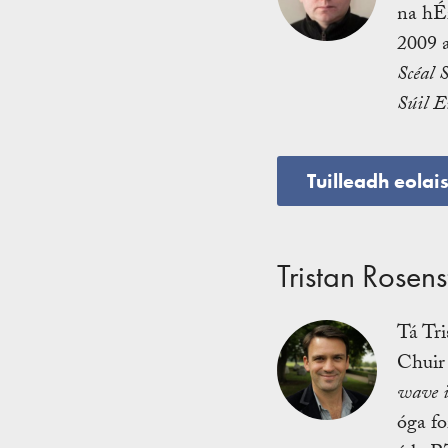
na hÉi
2009 a
Scéal 
Súil E
Tuilleadh eolai
Tristan Rosen
Tá Tri
Chuir 
wave i
óga fo