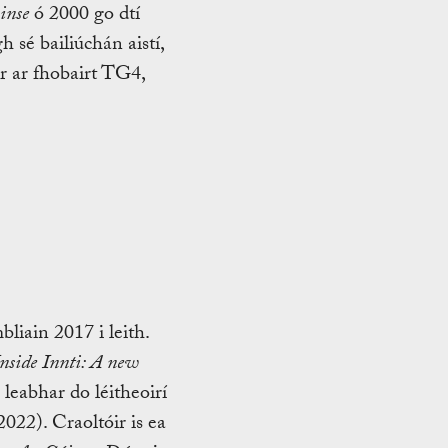
inse
ó 2000 go dtí
 sé bailiúchán aistí,
r ar fhobairt TG4,
bliain 2017 i leith.
nside Innti: A new
leabhar do léitheoirí
). Craoltóir is ea