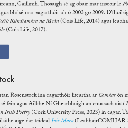
reann, Gaillimh. Thosaigh sé ag obair mar iriseoir le
Fo
gus bhí sé mar eagarthóir air ó 2003 go 2009. D'fhoilsigh
Scéil: Rúndiamhra na Meán
(Cois Life, 2014) agus leabha
ile
(Cois Life, 2017).
s
stock
stan Rosenstock ina eagarthóir liteartha ar
Comhar
ón m
sé féin agus Ailbhe Ní Ghearbhuigh an cnuasach aistí
I
n Irish Poetry
(Cork University Press, 2023) in eagar. Tá 
ilsithe aige dar teideal
Inis Mara
(LeabhairCOMHAR 2022