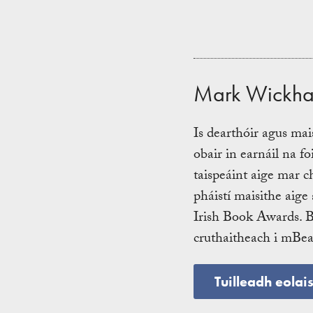
Mark Wickh
Is dearthóir agus mai
obair in earnáil na fo
taispeáint aige mar ch
pháistí maisithe aig
Irish Book Awards. 
cruthaitheach i mBea
Tuilleadh eolai