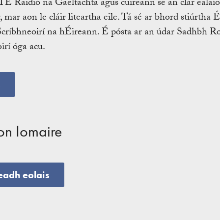
TÉ Raidió na Gaeltachta agus cuireann sé an clár ealaí
r, mar aon le cláir liteartha eile. Tá sé ar bhord stiúrtha
críbhneoirí na hÉireann. É pósta ar an údar Sadhbh Ro
oirí óga acu.
s
on Iomaire
leadh eolais