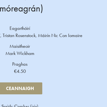
(móreagrán)
Eagarthóirí
 Tristan Rosenstock, Máirín Nic Con Iomaire
Maisitheoir
Mark Wickham
Praghas
€4.50
CEANNAIGH