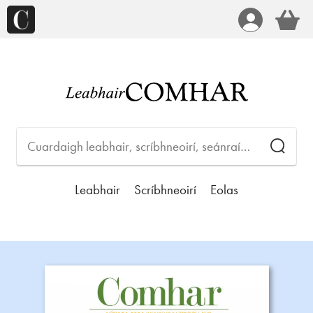
Leabhair
Scríbhneoirí
Eolas