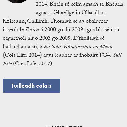
2014. Bhain sé céim amach sa Bhéarla
agus sa Ghaeilge in Ollscoil na
hÉireann, Gaillimh. Thosaigh sé ag obair mar
iriseoir le
Foinse
ó 2000 go dtí 2009 agus bhí sé mar
eagarthóir air ó 2003 go 2009. D'fhoilsigh sé
bailiúchán aistí,
Scéal Scéil: Rúndiamhra na Meán
(Cois Life, 2014) agus leabhar ar fhobairt TG4,
Súil
Eile
(Cois Life, 2017).
Tuilleadh eolais