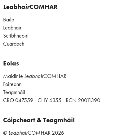
Leabhair
COMHAR
Baile
Leabhair
Scríbhneoirí
Cuardach
Eolas
Maidir le
Leabhair
COMHAR
Foireann
Teagmháil
CRO 047559 - CHY 6355 - RCN 20011390
Cóipcheart & Teagmháil
©
Leabhair
COMHAR
2026