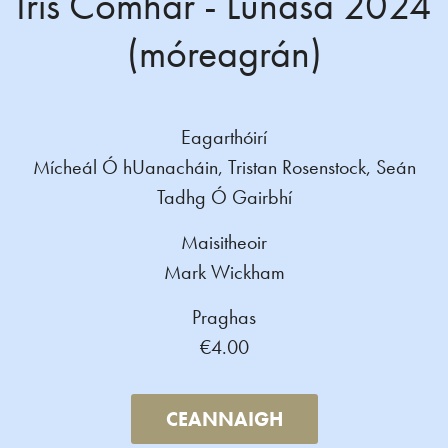
Iris Comhar - Lúnasa 2024
(móreagrán)
Eagarthóirí
Mícheál Ó hUanacháin, Tristan Rosenstock, Seán
Tadhg Ó Gairbhí
Maisitheoir
Mark Wickham
Praghas
€4.00
CEANNAIGH