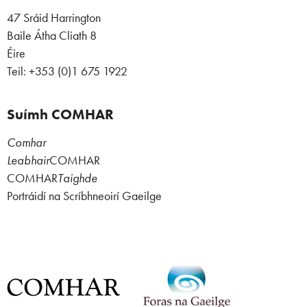
47 Sráid Harrington
Baile Átha Cliath 8
Éire
Teil: +353 (0)1 675 1922
Suímh COMHAR
Comhar
Leabhair
COMHAR
COMHAR
Taighde
Portráidí na Scríbhneoirí Gaeilge