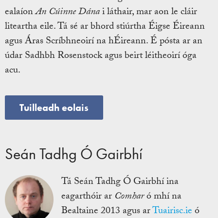
ealaíon
An Cúinne Dána
i láthair, mar aon le cláir
liteartha eile. Tá sé ar bhord stiúrtha Éigse Éireann
agus Áras Scríbhneoirí na hÉireann. É pósta ar an
údar Sadhbh Rosenstock agus beirt léitheoirí óga
acu.
Tuilleadh eolais
Seán Tadhg Ó Gairbhí
Tá Seán Tadhg Ó Gairbhí ina
eagarthóir ar
Comhar
ó mhí na
Bealtaine 2013 agus ar
Tuairisc.ie
ó