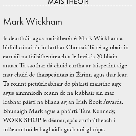
MAISITHEOIR
Mark Wickham
Is dearthóir agus maisitheoir é Mark Wickham a
bhfuil cónaí air in Iarthar Chorcaí. Tá sé ag obair in
earnáil na foilsitheoireachta le breis is 20 bliain
anuas. Tá saothar dá chuid curtha ar taispeáint aige
mar chuid de thaispeántais in Éirinn agus thar lear.
Tá roinnt pictiúrleabhair do pháistí maisithe aige
agus ainmníodh ceann de na leabhair sin mar
leabhar páistí na bliana ag an Irish Book Awards.
Bhunaigh Mark agus a pháirtí, Tara Kennedy,
WORK SHOP le déanaí, spás cruthaitheach i
mBeanntraí le haghaidh gach aoisghrúpa.