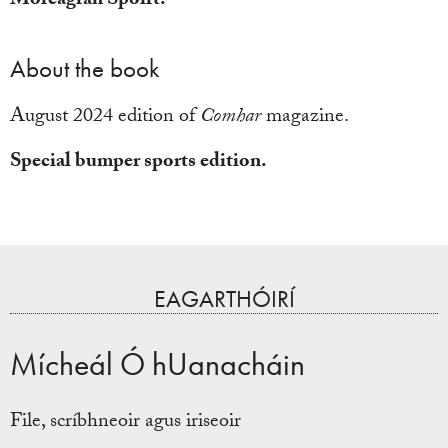
Móreagrán Spóirt.
About the book
August 2024 edition of
Comhar
magazine.
Special bumper sports edition.
EAGARTHÓIRÍ
Mícheál Ó hUanacháin
File, scríbhneoir agus iriseoir