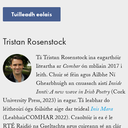
Tuilleadh eolais
Tristan Rosenstock
Tá Tristan Rosenstock ina eagarthóir
liteartha ar
Comhar
ón mbliain 2017 i
leith. Chuir sé féin agus Ailbhe Ní
Ghearbhuigh an cnuasach aistí
Inside
Innti: A new wave in Irish Poetry
(Cork
University Press, 2023) in eagar. Tá leabhar do
léitheoirí óga foilsithe aige dar teideal
Inis Mara
(LeabhairCOMHAR 2022). Craoltóir is ea é le
RTÉ Raidió na Gaeltachta agus cuireann sé an clár